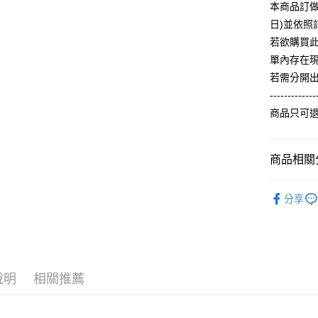
【關於「A
本商品訂做
ATM付款
完成交易
AFTEE
3.實際核
日)並依
便利好安
4.訂單成
１．簡單
若欲購買
消。如遇
２．便利
運送方式
單內存在
無法說明
３．安心
【繳款方
若需分開
全家付款
1.分期款
【「AFT
-------------
醒簡訊。
每筆NT$6
１．於結帳
商品只可
2.透過簡
付」結帳
帳／街口支
付款後全
２．訂單
３．收到繳
每筆NT$6
【注意事
／ATM／
商品相關分
1.本服務
※ 請注意
7-11付款
用戶於交
絡購買商品
【冬季款】
款買賣價
先享後付
每筆NT$6
分享
2.基於同
※ 交易是
ALL
資料（包
是否繳費成
付款後7-1
用，由本
付客戶支
每筆NT$6
3.完整用
【注意事
宅配
１．透過由
說明
相關推薦
交易，需
每筆NT$6
求債權轉
２．關於