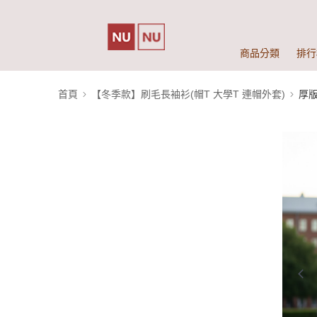
商品分類
排行
首頁
【冬季款】刷毛長袖衫(帽T 大學T 連帽外套)
厚