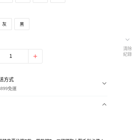
灰
黑
清除
紀錄
送方式
899免運
次付款
期付款
0 利率 每期
NT$199
21家銀行