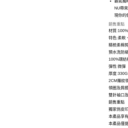
霸氣獨
6 期 
合作金
NU帶
華南商
12 期
現你的
合作金
上海商
華南商
合作金
銷售重點
超商取貨
國泰世
上海商
華南商
材質:10
臺灣中
國泰世
LINE Pay
上海商
匯豐（
特色:柔軟
臺灣中
國泰世
聯邦商
精梳柔棉
匯豐（
Apple Pay
臺灣中
元大商
聯邦商
預水洗防
匯豐（
玉山商
街口支付
元大商
100%環
聯邦商
台新國
玉山商
元大商
彈性:微彈
台灣樂
悠遊付
台新國
玉山商
厚度:330G
台灣樂
台新國
Google Pa
2CM羅紋
台灣樂
領圈及肩
全盈+PAY
雙針袖口
大哥付你
銷售重點
相關說明
獨家俏皮
【大哥付
AFTEE先
本產品享
1.本服務
2.付款方
相關說明
本產品僅
流程，驗