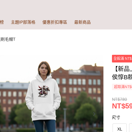
榜
主題IP部落格
優惠折扣專區
最新商品
版刷毛帽T
全館滿 NT$
【新品
侯惇B款
超取滿NT$
NT$780
NT$59
尺寸
XL