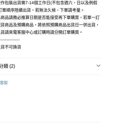
FTEE先享後付」】
作包裝出貨需7-14個工作日(不包含週六、日以及例假
。
先享後付是「在收到商品之後才付款」的支付方式。 讓您購物簡單
准額度、可分期數及費用金額請依後續交易確認頁面所載為準。
照訂單順序陸續出貨，若無法久候，下單請考量。
心！
立30分鐘內，如未前往確認交易或遇審核未通過，訂單將自動取
：不需註冊會員、不需綁卡、不需儲值。
此商品請務必推算日期是否能接受再下單購買，若單一訂
「轉專審核」未通過狀況，表示未達大哥付你分期系統評分，恕
：只要手機號碼，簡訊認證，即可結帳。
現貨商品及預購商品，將依照預購商品出貨日一併出貨，
評估內容。
：先確認商品／服務後，再付款。
式說明】
出貨請來電客服中心或訂購時請分開訂單購買。
取貨
項不併入電信帳單，「大哥付你分期」於每月結算日後寄送繳費提
EE先享後付」結帳流程】
--------------
5，滿NT$899(含以上)免運費
方式選擇「AFTEE先享後付」後，將跳轉至「AFTEE先享後
退貨不可換貨
訊連結打開帳單後，可選擇「超商條碼／台灣大直營門市／銀行轉
頁面，進行簡訊認證並確認金額後，即可完成結帳。
付／iPASS MONEY」等通路繳費。
家取貨
成立數日內，您將收到繳費通知簡訊。
費通知簡訊後14天內，點擊此簡訊中的連結，可透過四大超商
0，滿NT$899(含以上)免運費
項】
網路銀行／等多元方式進行付款，方視為交易完成。
類 (2)
係由「台灣大哥大股份有限公司」（以下簡稱本公司）所提供，讓
：結帳手續完成當下不需立刻繳費，但若您需要取消訂單，請聯
取貨
易時，得透過本服務購買商品或服務，並由商店將買賣／分期付
的店家。未經商家同意取消之訂單仍視為有效，需透過AFTEE
刷毛長袖衫(帽T 大學T 連帽外套)
厚版刷毛帽T
金債權讓與本公司後，依約使用本公司帳單繳交帳款。
繳納相關費用。
5，滿NT$899(含以上)免運費
客服
意付款使用「大哥付你分期」之契約關係目的，商店將以您的個人
否成功請以「AFTEE先享後付 」之結帳頁面顯示為準，若有關於
含姓名、電話或地址）提供予台灣大哥大進項蒐集、處理及利
功／繳費後需取消欲退款等相關疑問，請聯繫「AFTEE先享後
1取貨
公司與您本人進行分期帳單所需資料之確認、核對及更正。
援中心」
https://netprotections.freshdesk.com/support/home
0，滿NT$899(含以上)免運費
戶服務條款，請詳閱以下連結：
https://oppay.tw/userRule
項】
恩沛科技股份有限公司提供之「AFTEE先享後付」服務完成之
依本服務之必要範圍內提供個人資料，並將交易相關給付款項請
5，滿NT$899(含以上)免運費
讓予恩沛科技股份有限公司。
個人資料處理事宜，請瀏覽以下網址：