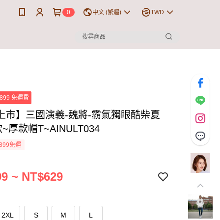
0
中文 (繁體)
TWD
899 免運費
上市】三國演義-魏將-霸氣獨眼酷柴夏
~厚款帽T~AINULT034
899免運
9 ~ NT$629
2XL
S
M
L