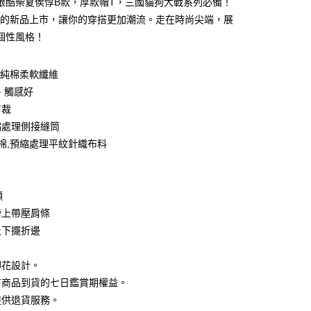
眼酷柴夏侯惇B款，厚款帽T，三國貓狗大戰系列必備！
0 利率 每期
NT$99
21家銀行
庫商業銀行
第一商業銀行
來的新品上市，讓你的穿搭更加潮流。走在時尚尖端，展
業銀行
彰化商業銀行
 0 利率 每期
NT$49
21家銀行
個性風格！
庫商業銀行
第一商業銀行
業儲蓄銀行
台北富邦商業銀行
業銀行
彰化商業銀行
庫商業銀行
第一商業銀行
付款
華商業銀行
兆豐國際商業銀行
業儲蓄銀行
台北富邦商業銀行
業銀行
彰化商業銀行
0%純棉柔軟纖維
小企業銀行
台中商業銀行
華商業銀行
兆豐國際商業銀行
業儲蓄銀行
台北富邦商業銀行
台灣）商業銀行
華泰商業銀行
、觸感好
小企業銀行
台中商業銀行
華商業銀行
兆豐國際商業銀行
業銀行
遠東國際商業銀行
剪裁
台灣）商業銀行
華泰商業銀行
小企業銀行
台中商業銀行
業銀行
永豐商業銀行
業銀行
遠東國際商業銀行
縮處理側接縫筒
台灣）商業銀行
華泰商業銀行
業銀行
星展（台灣）商業銀行
業銀行
永豐商業銀行
紡棉,預縮處理平紋針織布料
業銀行
遠東國際商業銀行
際商業銀行
中國信託商業銀行
業銀行
星展（台灣）商業銀行
業銀行
永豐商業銀行
天信用卡公司
際商業銀行
中國信託商業銀行
業銀行
星展（台灣）商業銀行
天信用卡公司
際商業銀行
中國信託商業銀行
y
領
天信用卡公司
膀上帶壓肩條
及下擺折邊
分期
印花設計。
你分期使用說明】
享後付
有商品到貨的七日鑑賞期權益。
由台灣大哥大提供，台灣大哥大用戶可立即使用無須另外申請。
式選擇「大哥付你分期」，訂單成立後會自動跳轉到大哥付的交易
提供退貨服務。
證手機門號後，選擇欲分期的期數、繳款截止日，確認付款後即