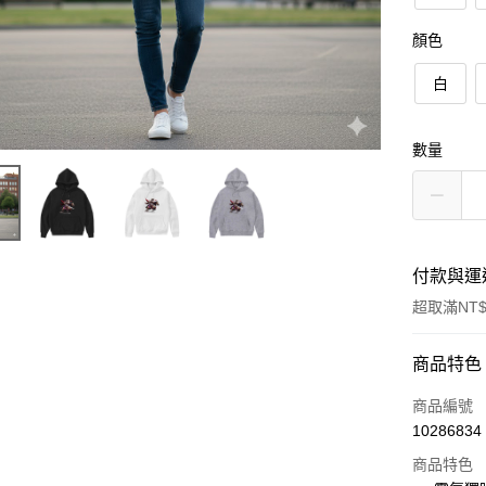
顏色
白
數量
付款與運
超取滿NT$
付款方式
商品特色
信用卡一
商品編號
10286834
信用卡分
商品特色
3 期 