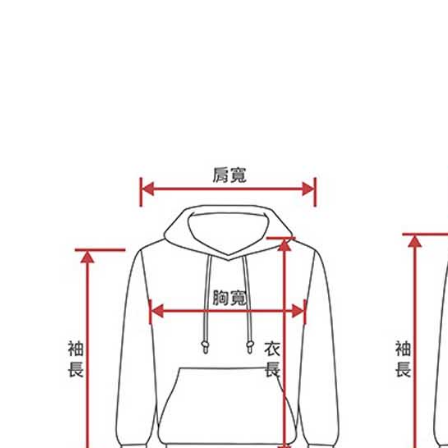
https://aft
３．未成
「AFTE
任。
４．使用「
即時審查
結果請求
５．嚴禁
形，恩沛
動。