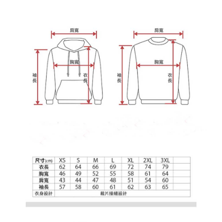
わらず、AFTEEで指定された期限内にお支払いください。
購入できるようにし、店舗が売買／分割払い売買の債権を当社に譲渡した
配送毎にNT$65、NT$899以上で送料無料
後、契約に基づいて当社の請求書で帳款を支払うことになります。
二、支払い限度額
2. 「OP Pay Later」を利用する契約関係の目的から、店舗はあなたの個人
1.初回 AFTEEを ご利用の際に、認証結果及び当社の審査の結果に基づ
情報（名前、電話または住所を含む）を台湾大哥大に提供し、収集、処理
き、限度額が設定されます。
および利用するために、当社があなた本人と分割請求書に必要な情報の確
2.決済金額は最低NT$20です。
認、照合および修正を行います。
3.現在、台湾の会員のみご利用いただけます。
3. 完全なユーザーサービス規約については、以下のリンクを参照してくだ
さい：
https://oppay.tw/userRule
三、利用規約「AFTEE代金後払い」（以下当サービスという）はネットプ
ロテクションズ（以下 AFTEE という）が提供し、AFTEEが代金を徴収し
ます。当サービスご利用の際に提供しなければならない個人情報（注文者
の氏名、電話番号、受取人の氏名、電話番号、受取人住所を含むがこれに
限らない）は、AFTEEに渡され当サービスで必要な範囲内で利用されま
す。AFTEEの個人情報の収集、処理、利用について、詳細はAFTEE公式ホ
ームページの『個人情報の収集、処理及び利用に関する声明』をご参照く
ださい（
https://aftee.tw/privacypolicy/
）。
AFTEEの初回ご利用の際に、審査を通過すれば、最高額がNT$10,000にな
ります。支払い期限を過ぎた場合、その金額に基づいて年利20%の遅延滞
納金が加算されます。未成年の利用者は、事前に法定代理人または後見人
の同意を得ればAFTEEをご利用いただけます。
個人情報の処理、利用について疑問がある、または関連する法律の権利を
行使したい場合は、ネットプロテクションズ
cs_tw@netprotections.co.jp
にご連絡ください。上記に示した個人情報を、必要な購入注文書とあわせ