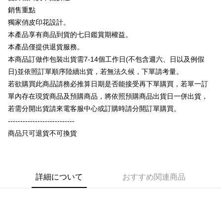
説明
銷售重點
【OP Pay Later 使用説明】
獨家俏皮印花設計。
AFTEE代金後払い
1. 本サービスは台湾大哥大によって提供され、台湾大哥大のユーザーは追
加の申請なしで即時に利用可能です。
本產品享有商品到貨的七日鑑賞期權益。
説明
2. 支払い方法で「OP Pay Later」を選択すると、注文が成立した後に自動
本產品僅提供退貨服務。
一、 AFTEE代金後払いについて
的に OP Pay Later の取引プロセスに移行し、携帯番号を確認後、分割払
ATM払い
1.お支払い方法でAFTEE代金後払いを選択すると、携帯電話認証ウィンド
本商品訂做作包裝出貨需7-14個工作日(不包含週六、日以及例假
いの回数や支払い期限を選択し、支払いを確認すると取引が完了します。
ウが表示されます。
3. 実際の承認額、分割回数および費用については、後続の取引確認ページ
日)並依照訂單順序陸續出貨，若無法久候，下單請考量。
2.SMSで認証してお支払い手続を進めてください。
配送方法
を基準とします。
3.注文するときのお支払いは不要です。商品はご指定の住所に配送されま
若欲購買此商品請務必推算日期是否能接受再下單購買，若單一訂
4. 注文成立後30分以内に確認取引を行わない場合や審査が通過しない場
す。
全家付款取貨
單內存在現貨商品及預購商品，將依照預購商品出貨日一併出貨，
合、注文は自動的にキャンセルされます。「転専審査」に未通過の状況が
4.ご注文が完了すると、携帯に支払い通知のSMSが届きます。アプリ会員
発生した場合は、システムの評価基準に達していないことを意味し、評価
配送毎にNT$65、NT$899以上で送料無料
若需分開出貨請來電客服中心或訂購時請分開訂單購買。
の場合は、AFTEE アプリプッシュ通知が届きます。
内容についての説明はいたしかねます。
5.商品受け取り時のお支払いは不要です。商品を確かめてから、SMSまた
---------------------------
付款後全家取貨
はアプリの通知に従って、4大コンビニ、またはATM/オンラインバンキン
商品只可退貨不可換貨
グでお支払いください。
配送毎にNT$60、NT$899以上で送料無料
【支払い方法の説明】
1. 分割払いの金額は電信請求書に統合されず、「OP Pay Later」は毎月の
代金納付期限は最短で 14 日以内ですので、ご注意ください。AFTEE アプ
7-11付款取貨
締め日後に支払いリマインダーのSMSを送信します。
リをダウンロードして AFTEE 会員になるとお支払い期限を最長 45 日以内
2. SMSのリンクを通じて請求書を開いた後、「コンビニバーコード／台湾
配送毎にNT$65、NT$899以上で送料無料
まで延長できます。
大直営店舗／銀行振込／街口支払い／iPASS MONEY」などのチャネルで
詳細について
おすすめ関連商品
支払いを選択できます。
付款後7-11取貨
お支払期限は、ショップが請求した期日と、AFTEEで延長できる日数をも
とに計算されます。AFTEEで注文すると、商品を受け取るまで支払い期限
配送毎にNT$60、NT$899以上で送料無料
【注意事項】
を延長できますが、商品を期限内に受け取れない場合があります（例：予
1. 本サービスは「台湾大哥大株式会社」（以下「当社」といいます）によ
約商品や商品到着日が比較的遅い商品）。そのため、商品到着の有無に関
宅配
って提供され、ユーザーが取引時に本サービスを通じて商品やサービスを