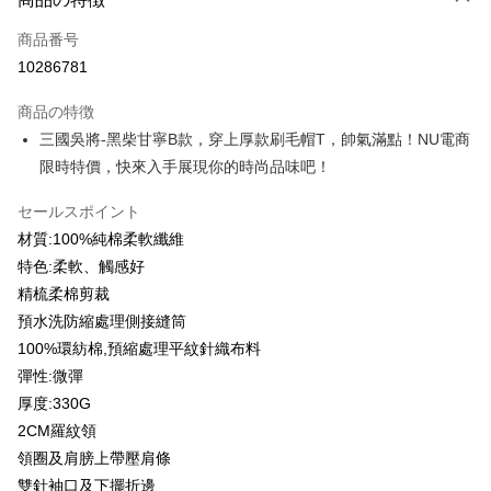
クレジットカード1回払い
商品番号
クレジットカード分割払い
10286781
3回払い、金利0、毎回
NT$199
21行の銀行
商品の特徴
6回払い、金利0、毎回
NT$99
21行の銀行
合作金庫商業銀行
第一商業銀行
三國吳將-黑柴甘寧B款，穿上厚款刷毛帽T，帥氣滿點！NU電商
華南商業銀行
彰化商業銀行
12回払い、金利0、毎回
NT$49
21行の銀行
合作金庫商業銀行
第一商業銀行
限時特價，快來入手展現你的時尚品味吧！
上海商業儲蓄銀行
台北富邦商業銀行
華南商業銀行
彰化商業銀行
合作金庫商業銀行
第一商業銀行
コンビニ店頭代金引換
国泰世華商業銀行
兆豐國際商業銀行
上海商業儲蓄銀行
台北富邦商業銀行
華南商業銀行
彰化商業銀行
セールスポイント
台湾中小企業銀行
台中商業銀行
国泰世華商業銀行
兆豐國際商業銀行
LINE Pay
上海商業儲蓄銀行
台北富邦商業銀行
HSBC(台湾)商業銀行
華泰商業銀行
材質:100%純棉柔軟纖維
台湾中小企業銀行
台中商業銀行
国泰世華商業銀行
兆豐國際商業銀行
聯邦商業銀行
遠東国際商業銀行
特色:柔軟、觸感好
HSBC(台湾)商業銀行
華泰商業銀行
Apple Pay
台湾中小企業銀行
台中商業銀行
元大商業銀行
永豐商業銀行
聯邦商業銀行
遠東国際商業銀行
精梳柔棉剪裁
HSBC(台湾)商業銀行
華泰商業銀行
玉山商業銀行
星展(台湾)商業銀行
JKOPAY
元大商業銀行
永豐商業銀行
預水洗防縮處理側接縫筒
聯邦商業銀行
遠東国際商業銀行
台新國際商業銀行
中国信託商業銀行
玉山商業銀行
星展(台湾)商業銀行
元大商業銀行
永豐商業銀行
100%環紡棉,預縮處理平紋針織布料
台湾楽天クレジットカード会社
Easy Wallet
台新國際商業銀行
中国信託商業銀行
玉山商業銀行
星展(台湾)商業銀行
彈性:微彈
台湾楽天クレジットカード会社
台新國際商業銀行
中国信託商業銀行
Google Pay
厚度:330G
台湾楽天クレジットカード会社
2CM羅紋領
Plus Pay
領圈及肩膀上帶壓肩條
OP Pay Later
雙針袖口及下擺折邊