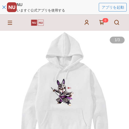
NU
アプリを起動
いますぐ公式アプリを使用する
0
1
/
3