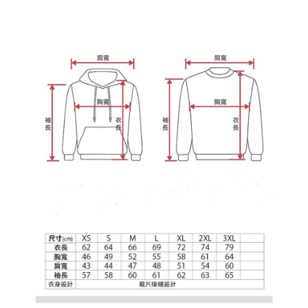
わらず、AFTEEで指定された期限内にお支払いください。
購入できるようにし、店舗が売買／分割払い売買の債権を当社に譲渡した
配送毎にNT$65、NT$899以上で送料無料
後、契約に基づいて当社の請求書で帳款を支払うことになります。
二、支払い限度額
2. 「OP Pay Later」を利用する契約関係の目的から、店舗はあなたの個人
1.初回 AFTEEを ご利用の際に、認証結果及び当社の審査の結果に基づ
情報（名前、電話または住所を含む）を台湾大哥大に提供し、収集、処理
き、限度額が設定されます。
および利用するために、当社があなた本人と分割請求書に必要な情報の確
2.決済金額は最低NT$20です。
認、照合および修正を行います。
3.現在、台湾の会員のみご利用いただけます。
3. 完全なユーザーサービス規約については、以下のリンクを参照してくだ
さい：
https://oppay.tw/userRule
三、利用規約「AFTEE代金後払い」（以下当サービスという）はネットプ
ロテクションズ（以下 AFTEE という）が提供し、AFTEEが代金を徴収し
ます。当サービスご利用の際に提供しなければならない個人情報（注文者
の氏名、電話番号、受取人の氏名、電話番号、受取人住所を含むがこれに
限らない）は、AFTEEに渡され当サービスで必要な範囲内で利用されま
す。AFTEEの個人情報の収集、処理、利用について、詳細はAFTEE公式ホ
ームページの『個人情報の収集、処理及び利用に関する声明』をご参照く
ださい（
https://aftee.tw/privacypolicy/
）。
AFTEEの初回ご利用の際に、審査を通過すれば、最高額がNT$10,000にな
ります。支払い期限を過ぎた場合、その金額に基づいて年利20%の遅延滞
納金が加算されます。未成年の利用者は、事前に法定代理人または後見人
の同意を得ればAFTEEをご利用いただけます。
個人情報の処理、利用について疑問がある、または関連する法律の権利を
行使したい場合は、ネットプロテクションズ
cs_tw@netprotections.co.jp
にご連絡ください。上記に示した個人情報を、必要な購入注文書とあわせ