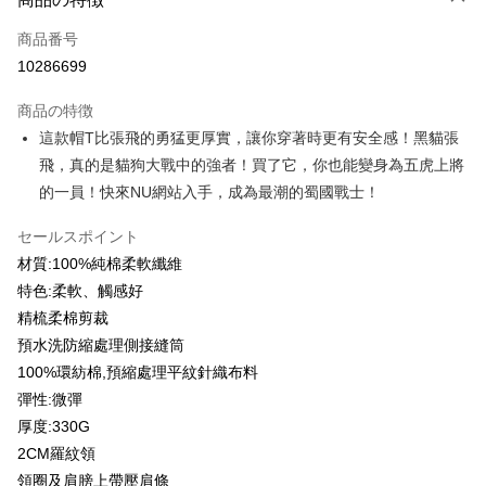
クレジットカード1回払い
商品番号
クレジットカード分割払い
10286699
3回払い、金利0、毎回
NT$199
21行の銀行
商品の特徴
6回払い、金利0、毎回
NT$99
21行の銀行
合作金庫商業銀行
第一商業銀行
這款帽T比張飛的勇猛更厚實，讓你穿著時更有安全感！黑貓張
華南商業銀行
彰化商業銀行
12回払い、金利0、毎回
NT$49
21行の銀行
合作金庫商業銀行
第一商業銀行
飛，真的是貓狗大戰中的強者！買了它，你也能變身為五虎上將
上海商業儲蓄銀行
台北富邦商業銀行
華南商業銀行
彰化商業銀行
合作金庫商業銀行
第一商業銀行
コンビニ店頭代金引換
国泰世華商業銀行
兆豐國際商業銀行
的一員！快來NU網站入手，成為最潮的蜀國戰士！
上海商業儲蓄銀行
台北富邦商業銀行
華南商業銀行
彰化商業銀行
台湾中小企業銀行
台中商業銀行
国泰世華商業銀行
兆豐國際商業銀行
LINE Pay
上海商業儲蓄銀行
台北富邦商業銀行
HSBC(台湾)商業銀行
華泰商業銀行
セールスポイント
台湾中小企業銀行
台中商業銀行
国泰世華商業銀行
兆豐國際商業銀行
聯邦商業銀行
遠東国際商業銀行
材質:100%純棉柔軟纖維
HSBC(台湾)商業銀行
華泰商業銀行
Apple Pay
台湾中小企業銀行
台中商業銀行
元大商業銀行
永豐商業銀行
聯邦商業銀行
遠東国際商業銀行
特色:柔軟、觸感好
HSBC(台湾)商業銀行
華泰商業銀行
玉山商業銀行
星展(台湾)商業銀行
JKOPAY
元大商業銀行
永豐商業銀行
精梳柔棉剪裁
聯邦商業銀行
遠東国際商業銀行
台新國際商業銀行
中国信託商業銀行
玉山商業銀行
星展(台湾)商業銀行
元大商業銀行
永豐商業銀行
預水洗防縮處理側接縫筒
台湾楽天クレジットカード会社
Easy Wallet
台新國際商業銀行
中国信託商業銀行
玉山商業銀行
星展(台湾)商業銀行
100%環紡棉,預縮處理平紋針織布料
台湾楽天クレジットカード会社
台新國際商業銀行
中国信託商業銀行
Google Pay
彈性:微彈
台湾楽天クレジットカード会社
厚度:330G
Plus Pay
2CM羅紋領
OP Pay Later
領圈及肩膀上帶壓肩條