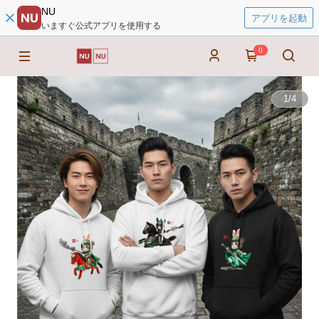
NU
アプリを起動
いますぐ公式アプリを使用する
0
1
/
4