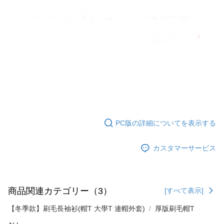
てAFTEEにご提供いただく、またはAFTEEにあなたの個人情報の収集、処
理、利用を許可することににご同意いただけない場合は、当サービスを選
択しないでください。
PC版の詳細についてを表示する
カスタマーサービス
商品関連カテゴリー（3）
[すべて表示]
【冬季款】刷毛長袖衫(帽T 大學T 連帽外套)
厚版刷毛帽T