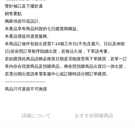
説明
雙針袖口及下擺折邊
【OP Pay Later 使用説明】
銷售重點
AFTEE代金後払い
1. 本サービスは台湾大哥大によって提供され、台湾大哥大のユーザーは追
加の申請なしで即時に利用可能です。
獨家俏皮印花設計。
説明
2. 支払い方法で「OP Pay Later」を選択すると、注文が成立した後に自動
本產品享有商品到貨的七日鑑賞期權益。
一、 AFTEE代金後払いについて
的に OP Pay Later の取引プロセスに移行し、携帯番号を確認後、分割払
ATM払い
1.お支払い方法でAFTEE代金後払いを選択すると、携帯電話認証ウィンド
本產品僅提供退貨服務。
いの回数や支払い期限を選択し、支払いを確認すると取引が完了します。
ウが表示されます。
3. 実際の承認額、分割回数および費用については、後続の取引確認ページ
本商品訂做作包裝出貨需7-14個工作日(不包含週六、日以及例假
2.SMSで認証してお支払い手続を進めてください。
配送方法
を基準とします。
3.注文するときのお支払いは不要です。商品はご指定の住所に配送されま
日)並依照訂單順序陸續出貨，若無法久候，下單請考量。
4. 注文成立後30分以内に確認取引を行わない場合や審査が通過しない場
す。
全家付款取貨
若欲購買此商品請務必推算日期是否能接受再下單購買，若單一訂
合、注文は自動的にキャンセルされます。「転専審査」に未通過の状況が
4.ご注文が完了すると、携帯に支払い通知のSMSが届きます。アプリ会員
発生した場合は、システムの評価基準に達していないことを意味し、評価
配送毎にNT$65、NT$899以上で送料無料
單內存在現貨商品及預購商品，將依照預購商品出貨日一併出貨，
の場合は、AFTEE アプリプッシュ通知が届きます。
内容についての説明はいたしかねます。
5.商品受け取り時のお支払いは不要です。商品を確かめてから、SMSまた
若需分開出貨請來電客服中心或訂購時請分開訂單購買。
付款後全家取貨
はアプリの通知に従って、4大コンビニ、またはATM/オンラインバンキン
---------------------------
グでお支払いください。
配送毎にNT$60、NT$899以上で送料無料
【支払い方法の説明】
商品只可退貨不可換貨
1. 分割払いの金額は電信請求書に統合されず、「OP Pay Later」は毎月の
代金納付期限は最短で 14 日以内ですので、ご注意ください。AFTEE アプ
7-11付款取貨
締め日後に支払いリマインダーのSMSを送信します。
リをダウンロードして AFTEE 会員になるとお支払い期限を最長 45 日以内
2. SMSのリンクを通じて請求書を開いた後、「コンビニバーコード／台湾
配送毎にNT$65、NT$899以上で送料無料
まで延長できます。
大直営店舗／銀行振込／街口支払い／iPASS MONEY」などのチャネルで
支払いを選択できます。
付款後7-11取貨
お支払期限は、ショップが請求した期日と、AFTEEで延長できる日数をも
詳細について
おすすめ関連商品
とに計算されます。AFTEEで注文すると、商品を受け取るまで支払い期限
配送毎にNT$60、NT$899以上で送料無料
【注意事項】
を延長できますが、商品を期限内に受け取れない場合があります（例：予
1. 本サービスは「台湾大哥大株式会社」（以下「当社」といいます）によ
約商品や商品到着日が比較的遅い商品）。そのため、商品到着の有無に関
宅配
って提供され、ユーザーが取引時に本サービスを通じて商品やサービスを