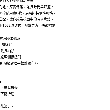
三國貓狗大戰系列新品登場！
0 利率 每期
NT$83
21家銀行
庫商業銀行
第一商業銀行
柔軟刷毛、厚實保暖，兼具時尚與舒適。
業銀行
彰化商業銀行
 0 利率 每期
NT$41
21家銀行
經典黑棕貓周泰B款，展現獨特個性風格。
庫商業銀行
第一商業銀行
業儲蓄銀行
台北富邦商業銀行
業銀行
彰化商業銀行
輕鬆搭配，讓你成為校園中的時尚焦點。
庫商業銀行
第一商業銀行
付款
華商業銀行
兆豐國際商業銀行
業儲蓄銀行
台北富邦商業銀行
INUHT032號款式，限量供應，快來搶購！
業銀行
彰化商業銀行
小企業銀行
台中商業銀行
華商業銀行
兆豐國際商業銀行
業儲蓄銀行
台北富邦商業銀行
台灣）商業銀行
華泰商業銀行
小企業銀行
台中商業銀行
華商業銀行
兆豐國際商業銀行
業銀行
遠東國際商業銀行
0%純棉柔軟纖維
台灣）商業銀行
華泰商業銀行
小企業銀行
台中商業銀行
業銀行
永豐商業銀行
業銀行
遠東國際商業銀行
、觸感好
台灣）商業銀行
華泰商業銀行
業銀行
星展（台灣）商業銀行
業銀行
永豐商業銀行
剪裁長袖衫
業銀行
遠東國際商業銀行
際商業銀行
中國信託商業銀行
業銀行
星展（台灣）商業銀行
業銀行
永豐商業銀行
縮處理側接縫筒
天信用卡公司
際商業銀行
中國信託商業銀行
業銀行
星展（台灣）商業銀行
紡棉,預縮處理平紋針織布料
天信用卡公司
際商業銀行
中國信託商業銀行
y
天信用卡公司
領
分期
膀上帶壓肩條
及下擺折邊
你分期使用說明】
享後付
由台灣大哥大提供，台灣大哥大用戶可立即使用無須另外申請。
式選擇「大哥付你分期」，訂單成立後會自動跳轉到大哥付的交易
印花設計。
證手機門號後，選擇欲分期的期數、繳款截止日，確認付款後即