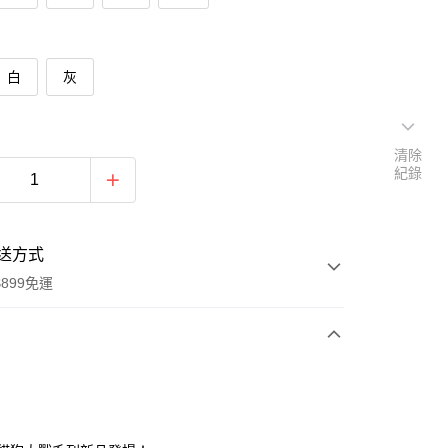
白
灰
清除
紀錄
送方式
899免運
次付款
期付款
0 利率 每期
NT$166
21家銀行