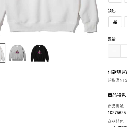
顏色
黑
數量
付款與運
超取滿NT$
付款方式
商品特色
信用卡一
商品編號
10275625
信用卡分
商品特色
3 期 