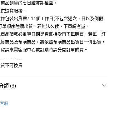
FTEE先享後付」】
有商品到貨的七日鑑賞期權益。
。
先享後付是「在收到商品之後才付款」的支付方式。 讓您購物簡單
准額度、可分期數及費用金額請依後續交易確認頁面所載為準。
提供退貨服務。
心！
立30分鐘內，如未前往確認交易或遇審核未通過，訂單將自動取
：不需註冊會員、不需綁卡、不需儲值。
作包裝出貨需7-14個工作日(不包含週六、日以及例假
「轉專審核」未通過狀況，表示未達大哥付你分期系統評分，恕
：只要手機號碼，簡訊認證，即可結帳。
照訂單順序陸續出貨，若無法久候，下單請考量。
評估內容。
：先確認商品／服務後，再付款。
式說明】
此商品請務必推算日期是否能接受再下單購買，若單一訂
取貨
項不併入電信帳單，「大哥付你分期」於每月結算日後寄送繳費提
EE先享後付」結帳流程】
現貨商品及預購商品，將依照預購商品出貨日一併出貨，
5，滿NT$899(含以上)免運費
方式選擇「AFTEE先享後付」後，將跳轉至「AFTEE先享後
出貨請來電客服中心或訂購時請分開訂單購買。
訊連結打開帳單後，可選擇「超商條碼／台灣大直營門市／銀行轉
頁面，進行簡訊認證並確認金額後，即可完成結帳。
付／iPASS MONEY」等通路繳費。
家取貨
成立數日內，您將收到繳費通知簡訊。
--------------
費通知簡訊後14天內，點擊此簡訊中的連結，可透過四大超商
0，滿NT$899(含以上)免運費
退貨不可換貨
項】
網路銀行／等多元方式進行付款，方視為交易完成。
係由「台灣大哥大股份有限公司」（以下簡稱本公司）所提供，讓
：結帳手續完成當下不需立刻繳費，但若您需要取消訂單，請聯
取貨
易時，得透過本服務購買商品或服務，並由商店將買賣／分期付
的店家。未經商家同意取消之訂單仍視為有效，需透過AFTEE
金債權讓與本公司後，依約使用本公司帳單繳交帳款。
繳納相關費用。
5，滿NT$899(含以上)免運費
類 (3)
意付款使用「大哥付你分期」之契約關係目的，商店將以您的個人
否成功請以「AFTEE先享後付 」之結帳頁面顯示為準，若有關於
含姓名、電話或地址）提供予台灣大哥大進項蒐集、處理及利
功／繳費後需取消欲退款等相關疑問，請聯繫「AFTEE先享後
1取貨
推薦
公司與您本人進行分期帳單所需資料之確認、核對及更正。
援中心」
https://netprotections.freshdesk.com/support/home
客服
0，滿NT$899(含以上)免運費
戶服務條款，請詳閱以下連結：
https://oppay.tw/userRule
項】
刷毛長袖衫(帽T 大學T 連帽外套)
恩沛科技股份有限公司提供之「AFTEE先享後付」服務完成之
厚版刷毛大學衫
依本服務之必要範圍內提供個人資料，並將交易相關給付款項請
5，滿NT$899(含以上)免運費
讓予恩沛科技股份有限公司。
個人資料處理事宜，請瀏覽以下網址：