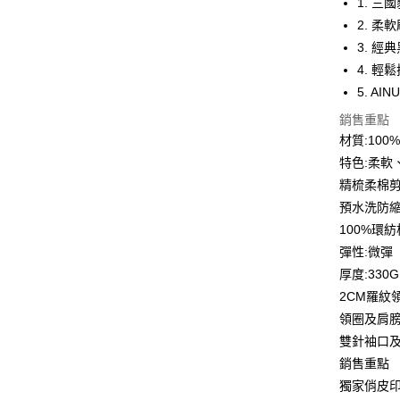
1. 
6 期 
合作金
2. 
華南商
12 期
3. 
合作金
上海商
華南商
4. 
合作金
超商取貨
國泰世
上海商
5. A
華南商
臺灣中
國泰世
LINE Pay
上海商
匯豐（
銷售重點
臺灣中
國泰世
聯邦商
材質:10
匯豐（
Apple Pay
臺灣中
元大商
聯邦商
特色:柔軟
匯豐（
玉山商
街口支付
元大商
精梳柔棉
聯邦商
台新國
玉山商
元大商
預水洗防
台灣樂
悠遊付
台新國
玉山商
100%環
台灣樂
台新國
Google Pa
彈性:微彈
台灣樂
厚度:330G
全盈+PAY
2CM羅紋
大哥付你
領圈及肩
相關說明
雙針袖口
【大哥付
AFTEE先
銷售重點
1.本服務
2.付款方
相關說明
獨家俏皮
流程，驗