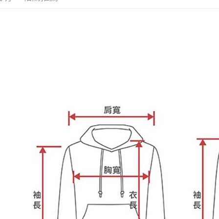
https://aft
３．未成
「AFTE
任。
４．使用「
即時審查
結果請求
５．嚴禁
形，恩沛
動。