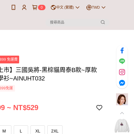
0
中文 (繁體)
TWD
899 免運費
上市】三國吳將-黑棕貓周泰B款~厚款
衫~AINUHT032
899免運
9 ~ NT$529
M
L
XL
2XL