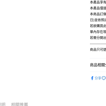
【關於「A
本產品享
ATM付款
完成交易
AFTEE
3.實際核
本產品僅
便利好安
4.訂單成
１．簡單
本商品訂做
消。如遇
２．便利
運送方式
日)並依
無法說明
３．安心
【繳款方
若欲購買
全家付款
1.分期款
【「AFT
單內存在
醒簡訊。
每筆NT$6
１．於結帳
若需分開
2.透過簡
付」結帳
帳／街口支
付款後全
２．訂單
-------------
３．收到繳
每筆NT$6
商品只可
【注意事
／ATM／
1.本服務
※ 請注意
7-11付款
用戶於交
絡購買商品
款買賣價
先享後付
每筆NT$6
商品相關分
2.基於同
※ 交易是
資料（包
是否繳費成
付款後7-1
人氣商品
用，由本
付客戶支
分享
每筆NT$6
3.完整用
ALL
【注意事
宅配
【冬季款】
１．透過由
交易，需
每筆NT$6
求債權轉
２．關於
說明
相關推薦