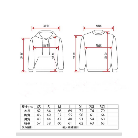
宅配
【注意事項】
１．透過由恩沛科技股份有限公司提供之「AFTEE先享後付」服務完成之交
每筆NT$65，滿NT$899(含以上)免運費
易，需依本服務之必要範圍內提供個人資料，並將交易相關給付款項請求債
權轉讓予恩沛科技股份有限公司。
２．關於個人資料處理事宜，請瀏覽以下網址：
https://aftee.tw/terms/#terms3
３．未成年的使用者請事先徵得法定代理人或監護人之同意方可使用
「AFTEE先享後付」，若未經同意申辦者引起之損失，本公司不負相關責
任。
４．使用「AFTEE先享後付」時，將依據個別帳號之用戶狀況，依本公司即
時審查核予不同之上限額度；若仍有額度不足之情形，本公司將視審查結果
請求用戶進行身份認證。
５．嚴禁一人註冊多個帳號或使用他人資訊註冊。若發現惡意使用之情形，
恩沛科技股份有限公司將有權停止該用戶之使用額度並採取法律行動。