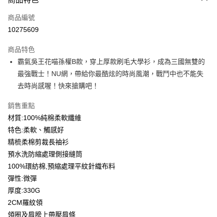
信用卡一次付款
商品編號
信用卡分期付款
10275609
3 期 0 利率 每期
NT$166
21家銀行
商品特色
6 期 0 利率 每期
NT$83
21家銀行
合作金庫商業銀行
第一商業銀行
霸氣吳王花喵孫權B款，穿上厚款刷毛大學衫，成為三國無雙的
華南商業銀行
彰化商業銀行
12 期 0 利率 每期
NT$41
21家銀行
合作金庫商業銀行
第一商業銀行
最強戰士！NU網，帶給你最酷炫的時尚風潮，戰鬥中也不能失
上海商業儲蓄銀行
台北富邦商業銀行
華南商業銀行
彰化商業銀行
合作金庫商業銀行
第一商業銀行
超商取貨付款
國泰世華商業銀行
兆豐國際商業銀行
去時尚感喔！快來搶購吧！
上海商業儲蓄銀行
台北富邦商業銀行
華南商業銀行
彰化商業銀行
臺灣中小企業銀行
台中商業銀行
國泰世華商業銀行
兆豐國際商業銀行
LINE Pay
上海商業儲蓄銀行
台北富邦商業銀行
銷售重點
匯豐（台灣）商業銀行
華泰商業銀行
臺灣中小企業銀行
台中商業銀行
國泰世華商業銀行
兆豐國際商業銀行
聯邦商業銀行
遠東國際商業銀行
材質:100%純棉柔軟纖維
匯豐（台灣）商業銀行
華泰商業銀行
Apple Pay
臺灣中小企業銀行
台中商業銀行
元大商業銀行
永豐商業銀行
特色:柔軟、觸感好
聯邦商業銀行
遠東國際商業銀行
匯豐（台灣）商業銀行
華泰商業銀行
玉山商業銀行
星展（台灣）商業銀行
街口支付
元大商業銀行
永豐商業銀行
精梳柔棉剪裁長袖衫
聯邦商業銀行
遠東國際商業銀行
台新國際商業銀行
中國信託商業銀行
玉山商業銀行
星展（台灣）商業銀行
預水洗防縮處理側接縫筒
元大商業銀行
永豐商業銀行
台灣樂天信用卡公司
悠遊付
台新國際商業銀行
中國信託商業銀行
玉山商業銀行
星展（台灣）商業銀行
100%環紡棉,預縮處理平紋針織布料
台灣樂天信用卡公司
台新國際商業銀行
中國信託商業銀行
Google Pay
彈性:微彈
台灣樂天信用卡公司
厚度:330G
全盈+PAY
2CM羅紋領
大哥付你分期
領圈及肩膀上帶壓肩條