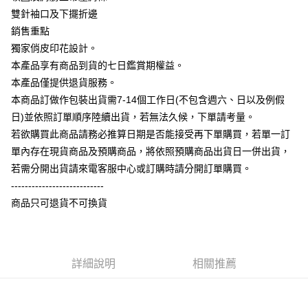
相關說明
雙針袖口及下擺折邊
【大哥付你分期使用說明】
銷售重點
AFTEE先享後付
1.本服務由台灣大哥大提供，台灣大哥大用戶可立即使用無須另外申請。
獨家俏皮印花設計。
2.付款方式選擇「大哥付你分期」，訂單成立後會自動跳轉到大哥付的交易
相關說明
流程，驗證手機門號後，選擇欲分期的期數、繳款截止日，確認付款後即完
本產品享有商品到貨的七日鑑賞期權益。
【關於「AFTEE先享後付」】
成交易。
ATM付款
AFTEE先享後付是「在收到商品之後才付款」的支付方式。 讓您購物簡單
本產品僅提供退貨服務。
3.實際核准額度、可分期數及費用金額請依後續交易確認頁面所載為準。
便利好安心！
4.訂單成立30分鐘內，如未前往確認交易或遇審核未通過，訂單將自動取
本商品訂做作包裝出貨需7-14個工作日(不包含週六、日以及例假
１．簡單：不需註冊會員、不需綁卡、不需儲值。
運送方式
消。如遇「轉專審核」未通過狀況，表示未達大哥付你分期系統評分，恕無
２．便利：只要手機號碼，簡訊認證，即可結帳。
日)並依照訂單順序陸續出貨，若無法久候，下單請考量。
法說明評估內容。
３．安心：先確認商品／服務後，再付款。
全家付款取貨
若欲購買此商品請務必推算日期是否能接受再下單購買，若單一訂
【繳款方式說明】
1.分期款項不併入電信帳單，「大哥付你分期」於每月結算日後寄送繳費提
每筆NT$65，滿NT$899(含以上)免運費
單內存在現貨商品及預購商品，將依照預購商品出貨日一併出貨，
【「AFTEE先享後付」結帳流程】
醒簡訊。
１．於結帳方式選擇「AFTEE先享後付」後，將跳轉至「AFTEE先享後付」
若需分開出貨請來電客服中心或訂購時請分開訂單購買。
2.透過簡訊連結打開帳單後，可選擇「超商條碼／台灣大直營門市／銀行轉
付款後全家取貨
結帳頁面，進行簡訊認證並確認金額後，即可完成結帳。
帳／街口支付／iPASS MONEY」等通路繳費。
---------------------------
２．訂單成立數日內，您將收到繳費通知簡訊。
每筆NT$60，滿NT$899(含以上)免運費
商品只可退貨不可換貨
３．收到繳費通知簡訊後14天內，點擊此簡訊中的連結，可透過四大超商／
【注意事項】
ATM／網路銀行／等多元方式進行付款，方視為交易完成。
7-11付款取貨
1.本服務係由「台灣大哥大股份有限公司」（以下簡稱本公司）所提供，讓
※ 請注意：結帳手續完成當下不需立刻繳費，但若您需要取消訂單，請聯絡
用戶於交易時，得透過本服務購買商品或服務，並由商店將買賣／分期付款
每筆NT$65，滿NT$899(含以上)免運費
購買商品的店家。未經商家同意取消之訂單仍視為有效，需透過AFTEE先享
買賣價金債權讓與本公司後，依約使用本公司帳單繳交帳款。
後付繳納相關費用。
2.基於同意付款使用「大哥付你分期」之契約關係目的，商店將以您的個人
詳細說明
相關推薦
付款後7-11取貨
※ 交易是否成功請以「AFTEE先享後付 」之結帳頁面顯示為準，若有關於
資料（包含姓名、電話或地址）提供予台灣大哥大進項蒐集、處理及利用，
是否繳費成功／繳費後需取消欲退款等相關疑問，請聯繫「AFTEE先享後付
每筆NT$60，滿NT$899(含以上)免運費
由本公司與您本人進行分期帳單所需資料之確認、核對及更正。
客戶支援中心」
https://netprotections.freshdesk.com/support/home
3.完整用戶服務條款，請詳閱以下連結：
https://oppay.tw/userRule