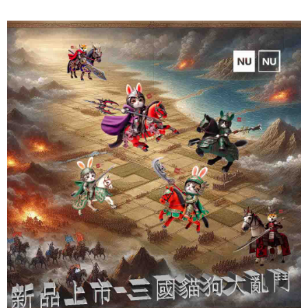
NT$65/pesanan | Penghantaran percuma untuk pesanan
tidak dipenuhi; butiran penilaian khusus tidak akan didedahkan.
sehingga 45 hari.
NT$899 atau lebih
[Arahan Pembayaran]
Tempoh pembayaran dikira dari masa kedai meminta pembayaran anda,
付款後7-11取貨
ditambah dengan bilangan hari yang boleh dilanjutkan oleh AFTEE. Anda
Pembayaran ansuran melalui OP Pay Later akan dibilkan secara
boleh melanjutkan tempoh pembayaran anda sebelum anda menerima
NT$60/pesanan | Penghantaran percuma untuk pesanan
berasingan dan tidak termasuk dalam bil telekom anda. SMS peringatan
pesanan. Walau bagaimanapun, tiada jaminan bahawa anda boleh
pembayaran akan dihantar selepas kitaran bil bulanan.
NT$899 atau lebih
menerima pesanan anda semasa tempoh pembayaran (cth.: produk
prapesanan atau produk yang mungkin mengambil masa yang lebih
Selepas mengakses bil melalui pautan dalam SMS, anda boleh
宅配
lama untuk dihantar). Oleh itu, anda dikehendaki membuat pembayaran
menyelesaikan pembayaran anda melalui salah satu saluran berikut: kod
kepada AFTEE dalam tempoh sama ada anda menerima pesanan.
NT$65/pesanan | Penghantaran percuma untuk pesanan
bar kedai serbaneka, kedai runcit Taiwan Mobile, pemindahan bank,
JKOPay, atau iPASS MONEY.
NT$899 atau lebih
Kedua, Sekatan Pembayaran
1. Jumlah yang diperakui untuk pengguna kali pertama boleh sehingga
[Nota Penting]
NT$10,000. Amaun diperakui sebenar yang diluluskan akan berdasarkan
keputusan pensijilan dan semakan oleh AFTEE.
Perkhidmatan ini disediakan oleh Taiwan Mobile Co., Ltd. (“Syarikat”),
2. Amaun perbelanjaan minimum mestilah lebih besar daripada NT$20.
yang membolehkan pelanggan membeli barangan atau perkhidmatan
3. Pada masa ini hanya tersedia untuk ahli Taiwan.
melalui perkhidmatan ini pada masa transaksi. Hasil daripada pembelian
atau pembayaran ansuran akan dipindahkan oleh peniaga kepada
Ketiga, Syarat Perkhidmatan
Syarikat, dan pelanggan hendaklah membuat pembayaran mengikut
Perkhidmatan AFTEE Beli Sekarang Bayar Kemudian disediakan oleh NP
perjanjian menggunakan sistem bil Syarikat.
Taiwan, Inc. dan AFTEE akan membuat bil kepada pengguna. AFTEE
akan menggunakan data peribadi yang dikumpul (termasuk nama
Untuk memenuhi hubungan kontrak yang terjalin melalui persetujuan
pembeli, no. telefon, nama penerima, no. telefon, alamat penerima) untuk
penggunaan OP Pay Later, peniaga akan memberikan maklumat peribadi
penggunaan perkhidmatan. Sila rujuk kepada "Penyata Pengumpulan
anda (termasuk nama, nombor telefon, atau alamat) kepada Syarikat bagi
Data Peribadi, Pemprosesan, Penggunaan"