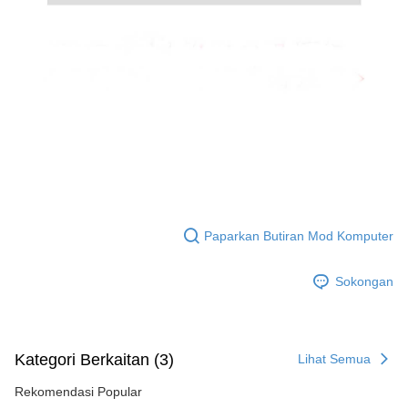
penilaian boleh diberikan.
【Penerangan Kaedah Pembayaran】
1. Pembayaran ansuran tidak digabungkan dalam bil telekomunikasi,
"Pembayaran Ansuran Gogo" akan menghantar SMS peringatan
pembayaran selepas tarikh penyelesaian bulanan.
2. Melalui pautan SMS untuk membuka bil, anda boleh memilih untuk
membayar melalui "Kod bar kedai serbaneka / Kedai rasmi Taiwan
Mobile / Pemindahan bank / Pembayaran J街口 / iPASS MONEY" dan
saluran lain.
【Nota Penting】
1. Perkhidmatan ini disediakan oleh "Taiwan Mobile Co., Ltd." untuk
membolehkan pengguna membeli produk atau perkhidmatan melalui
perkhidmatan ini semasa transaksi, dan kedai akan menyerahkan hak
Paparkan Butiran Mod Komputer
tuntutan harga jual/beli ansuran kepada syarikat ini untuk membayar bil
menggunakan bil syarikat ini.
Sokongan
2. Berdasarkan tujuan kontrak persetujuan pembayaran menggunakan
"Pembayaran Ansuran Gogo", kedai akan memberikan maklumat peribadi
anda (termasuk nama, telefon atau alamat) kepada Taiwan Mobile untuk
pengumpulan, pemprosesan dan penggunaan, untuk pengesahan,
semakan dan pembetulan data yang diperlukan untuk bil ansuran oleh
Kategori Berkaitan (3)
Lihat Semua
Taiwan Mobile.
3. Sila baca syarat perkhidmatan pengguna secara lengkap melalui
Rekomendasi Popular
pautan berikut: https://oppay.tw/userRule