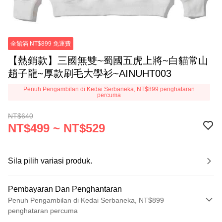
全館滿 NT$899 免運費
【熱銷款】三國無雙~蜀國五虎上將~白貓常山
趙子龍~厚款刷毛大學衫~AINUHT003
Penuh Pengambilan di Kedai Serbaneka, NT$899 penghataran
percuma
NT$640
NT$499 ~ NT$529
Sila pilih variasi produk.
Pembayaran Dan Penghantaran
Penuh Pengambilan di Kedai Serbaneka, NT$899
penghataran percuma