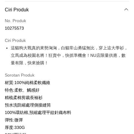
Kaedah Pembayaran
Ciri Produk
Kad Kredit (Bayaran Penuh)
No. Produk
Ansuran Kad Kredit
10275573
3 ansuran pada kadar faedah 0,
NT$166
setiap ansuran
Ciri Produk
21 Bank
6 ansuran pada kadar faedah 0,
NT$83
setiap
Taiwan Cooperative Bank
Bank Komersial Pertama
這貓狗大戰真的來勢洶洶，白貓常山勇猛無比，穿上這大學衫，
Hua Nan Commercial
Chang Hwa Commercial
ansuran
21 Bank
Bank
Bank
立馬成為校園名將！狂賣中，快抓準機會！NU店限量供應，數
12 ansuran pada kadar faedah 0,
NT$41
setiap ansuran
Taiwan Cooperative Bank
Bank Komersial Pertama
The Shanghai
Bank Komersial Taipei
量有限，快來搶購！
Hua Nan Commercial Bank
Chang Hwa Commercial Bank
21 Bank
Taiwan Cooperative Bank
Bank Komersial Pertama
Commercial & Savings
Fubon
Pengambilan di Kedai Serbaneka
The Shanghai Commercial &
Bank Komersial Taipei Fubon
Hua Nan Commercial
Chang Hwa Commercial
Bank
Sorotan Produk
Savings Bank
LINE Pay
Bank
Bank
Bank Cathay United
Mega International
材質:100%純棉柔軟纖維
Bank Cathay United
Mega International Commercial
The Shanghai
Bank Komersial Taipei
Commercial Bank
特色:柔軟、觸感好
Bank
Apple Pay
Commercial & Savings
Fubon
Taiwan Business Bank
Taichung Commercial
Taiwan Business Bank
Taichung Commercial Bank
精梳柔棉剪裁長袖衫
Bank
Bank
JKOPAY
HSBC Bank (Taiwan) Limited
Hwatai Bank
預水洗防縮處理側接縫筒
Bank Cathay United
Mega International
HSBC Bank (Taiwan)
Hwatai Bank
Union Bank of Taiwan
Far Eastern International Bank
Commercial Bank
Limited
100%環紡棉,預縮處理平紋針織布料
Easy Wallet
Yuanta Commercial Bank
Bank SinoPac
Taiwan Business Bank
Taichung Commercial
Union Bank of Taiwan
Far Eastern International
彈性:微彈
Bank Komersial E.SUN
DBS Bank
Bank
Google Pay
Bank
厚度:330G
Bank Antarabangsa Taishin
Bank CTBC
HSBC Bank (Taiwan)
Hwatai Bank
Yuanta Commercial Bank
Bank SinoPac
Syarikat Kad Kredit Rakuten