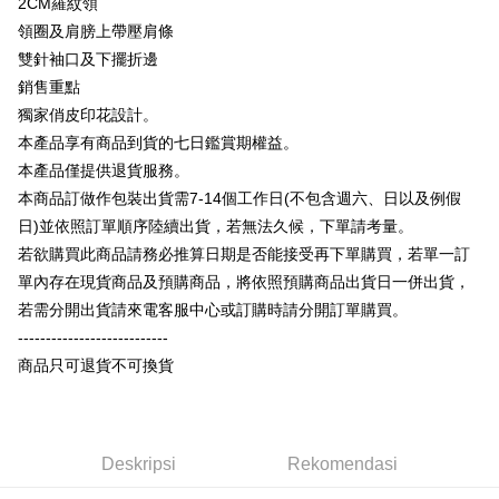
2CM羅紋領
Plus PAY
Limited
Bank Komersial E.SUN
DBS Bank
Taiwan
領圈及肩膀上帶壓肩條
Union Bank of Taiwan
Far Eastern International
Bank Antarabangsa
Bank CTBC
OP Pay Later
Bank
Taishin
雙針袖口及下擺折邊
Deskripsi
Yuanta Commercial Bank
Bank SinoPac
Syarikat Kad Kredit
銷售重點
[Terma Penggunaan untuk OP Pay Later]
Bank Komersial E.SUN
DBS Bank
Rakuten Taiwan
AFTEE
獨家俏皮印花設計。
Bank Antarabangsa
Bank CTBC
Perkhidmatan ini disediakan oleh Taiwan Mobile dan tersedia untuk
Deskripsi
本產品享有商品到貨的七日鑑賞期權益。
Taishin
pengguna Taiwan Mobile tanpa memerlukan permohonan tambahan.
Pertama, Mengenai Perkhidmatan AFTEE Beli Sekarang Bayar Kemudian
本產品僅提供退貨服務。
Syarikat Kad Kredit
Pemindahan ATM
1. Dengan memilih AFTEE sebagai kaedah pembayaran, mesej
Rakuten Taiwan
本商品訂做作包裝出貨需7-14個工作日(不包含週六、日以及例假
Jika anda memilih OP Pay Later sebagai kaedah pembayaran, sistem
pengesahan AFTEE akan muncul.
akan mengarahkan anda secara automatik ke proses transaksi OP Pay
日)並依照訂單順序陸續出貨，若無法久候，下單請考量。
2. Anda boleh meneruskan pembayaran selepas pengesahan SMS.
Pilihan Penghantaran
Later selepas pesanan dibuat. Anda perlu mengesahkan nombor telefon
3. Tiada bayaran diperlukan apabila pesanan disahkan. Produk akan
若欲購買此商品請務必推算日期是否能接受再下單購買，若單一訂
mudah alih anda, memilih bilangan ansuran, dan menetapkan tarikh
dihantar ke alamat yang ditetapkan.
全家付款取貨
akhir pembayaran. Transaksi akan dianggap selesai setelah pembayaran
單內存在現貨商品及預購商品，將依照預購商品出貨日一併出貨，
4. Setelah pesanan disahkan, anda akan menerima SMS pembayaran
disahkan.
NT$65/pesanan | Penghantaran percuma untuk pesanan
manakala ahli aplikasi akan menerima pemberitahuan tolak aplikasi
若需分開出貨請來電客服中心或訂購時請分開訂單購買。
NT$899 atau lebih
AFTEE.
---------------------------
Had kredit yang diluluskan, tempoh ansuran yang tersedia, dan yuran
5. Tiada bayaran diperlukan apabila anda menerima produk. Sila buat
yang dikenakan adalah tertakluk kepada maklumat yang dinyatakan
商品只可退貨不可換貨
pembayaran di empat kedai serbaneka utama, ATM atau perbankan
付款後全家取貨
pada halaman pengesahan transaksi seterusnya.
dalam talian dengan SMS pembayaran atau pemberitahuan tolak aplikasi
NT$60/pesanan | Penghantaran percuma untuk pesanan
AFTEE.
Jika transaksi tidak disahkan dalam masa 30 minit selepas pesanan
NT$899 atau lebih
dibuat, atau jika permohonan gagal dalam proses semakan, pesanan
Sila ambil perhatian bahawa tempoh pembayaran adalah 14 hari. Walau
akan dibatalkan secara automatik. Jika permohonan gagal pada
Deskripsi
Rekomendasi
7-11付款取貨
bagaimanapun, bagi mereka yang telah memuat turun Aplikasi AFTEE
peringkat "semakan manual", ini bermakna kriteria pemarkahan sistem
dan mendaftar sebagai ahli AFTEE boleh menikmati tempoh pembayaran