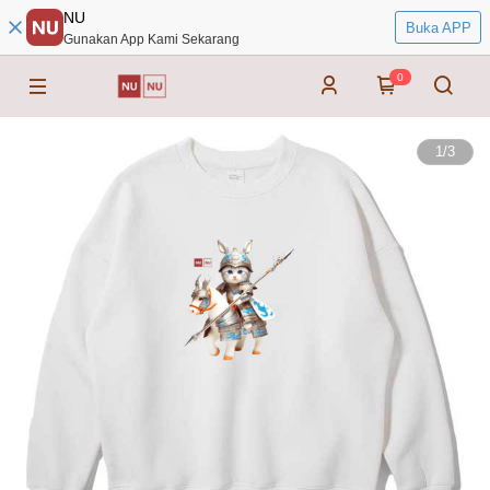
NU
Buka APP
Gunakan App Kami Sekarang
0
1
/
3