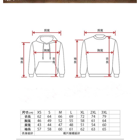
tujuan pengumpulan, pemprosesan dan penggunaan data yang
(https://aftee.tw/privacypolicy/
) untuk maklumat lanjut.
diperlukan untuk pengebilan ansuran, termasuk pengesahan,
pengesahan semula dan pembetulan.
Jumlah yang diperakui untuk pengguna kali pertama yang lulus
kelulusan boleh sehingga NT$10,000. Jika pengguna tidak membuat
Untuk terma perkhidmatan penuh, sila rujuk pautan berikut:
pembayaran dalam tempoh tersebut, yuran pembayaran lewat sebanyak
https://oppay.tw/userRule
" target="_blank" class="link revert-
20% setahun akan dikenakan. Pengguna bawah umur dikehendaki
style">https://oppay.tw/userRule
mendapatkan kebenaran daripada ibu bapa atau penjaga yang sah
untuk menggunakan AFTEE.
【Panduan Penggunaan Pembayaran Ansuran Gogo】
1. Perkhidmatan ini disediakan oleh Taiwan Mobile, pengguna telefon
Sila hubungi NP Taiwan Inc. di
cs_tw@netprotections.co.jp
jika anda
mudah alih boleh segera menggunakan tanpa perlu memohon lagi.
mempunyai sebarang kebimbangan mengenai pemprosesan dan
(Hanya untuk nombor langganan peribadi, tidak terbuka untuk syarikat
penggunaan pada data peribadi. Jika anda tidak bersetuju dengan data
dan kad prabayar)
peribadi yang disenaraikan seperti di atas akan dikumpul dan digunakan
2. Pilihan kaedah pembayaran "Pembayaran Ansuran Gogo", selepas
oleh AFTEE, sila jangan gunakan perkhidmatan ini.
pesanan ditubuhkan, akan secara automatik dialihkan ke proses
transaksi Gogo, selepas pengesahan nombor telefon, pilih bilangan
ansuran yang diingini, tarikh akhir pembayaran, dan setelah
mengesahkan pembayaran, transaksi akan selesai.
3. Jumlah kelulusan sebenar, bilangan ansuran dan jumlah bayaran
adalah berdasarkan halaman pengesahan transaksi seterusnya.
4. Dalam masa 30 minit selepas pesanan ditubuhkan, jika tidak pergi
untuk mengesahkan transaksi atau jika tidak lulus semakan, pesanan
akan dibatalkan secara automatik. Jika terdapat situasi "pindah untuk
semakan khusus" yang tidak lulus, ini menunjukkan bahawa sistem
penilaian tidak mencukupi, tiada penjelasan mengenai kandungan