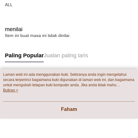
ALL
menilai
Item ini buat masa ini tidak dinilai
Paling Popular
Jualan paling laris
Laman web ini ada menggunakan kuki. Sekiranya anda ingin mengetahui
Tag Popular
secara terperinci bagaimana kuki digunakan di laman web ini, dan bagaimana
untuk mengubah tetapan kuki komputer anda. Jika anda tidak mahu
menggunakan kuki di komputer anda, sila rujuk penerangan mengenai kuki.
Butiran >
Dasar Privasi
Laman web ini ada menggunakan kuki. Sekiranya anda ingin
mengetahui secara terperinci bagaimana kuki digunakan di laman web ini,
dan bagaimana untuk mengubah tetapan kuki komputer anda. Jika anda tidak
Faham
mahu menggunakan kuki di komputer anda, sila rujuk penerangan mengenai
kuki.