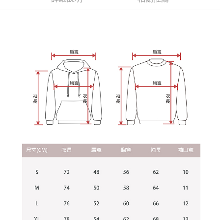
資料（包含姓名、電話或地址）提供予台灣大哥大進項蒐集、處理及利用，
是否繳費成功／繳費後需取消欲退款等相關疑問，請聯繫「AFTEE先享後付
每筆NT$60，滿NT$899(含以上)免運費
由本公司與您本人進行分期帳單所需資料之確認、核對及更正。
客戶支援中心」
https://netprotections.freshdesk.com/support/home
3.完整用戶服務條款，請詳閱以下連結：
https://oppay.tw/userRule
宅配
【注意事項】
１．透過由恩沛科技股份有限公司提供之「AFTEE先享後付」服務完成之交
每筆NT$65，滿NT$899(含以上)免運費
易，需依本服務之必要範圍內提供個人資料，並將交易相關給付款項請求債
權轉讓予恩沛科技股份有限公司。
２．關於個人資料處理事宜，請瀏覽以下網址：
https://aftee.tw/terms/#terms3
３．未成年的使用者請事先徵得法定代理人或監護人之同意方可使用
「AFTEE先享後付」，若未經同意申辦者引起之損失，本公司不負相關責
任。
４．使用「AFTEE先享後付」時，將依據個別帳號之用戶狀況，依本公司即
時審查核予不同之上限額度；若仍有額度不足之情形，本公司將視審查結果
請求用戶進行身份認證。
５．嚴禁一人註冊多個帳號或使用他人資訊註冊。若發現惡意使用之情形，
恩沛科技股份有限公司將有權停止該用戶之使用額度並採取法律行動。