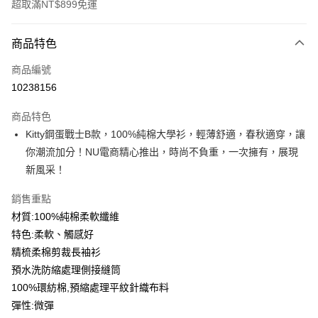
超取滿NT$899免運
付款方式
商品特色
信用卡一次付款
商品編號
信用卡分期付款
10238156
3 期 0 利率 每期
NT$139
21家銀行
商品特色
6 期 0 利率 每期
NT$69
21家銀行
合作金庫商業銀行
第一商業銀行
Kitty鋼蛋戰士B款，100%純棉大學衫，輕薄舒適，春秋適穿，讓
華南商業銀行
彰化商業銀行
12 期 0 利率 每期
NT$34
21家銀行
合作金庫商業銀行
第一商業銀行
你潮流加分！NU電商精心推出，時尚不負重，一次擁有，展現
上海商業儲蓄銀行
台北富邦商業銀行
華南商業銀行
彰化商業銀行
合作金庫商業銀行
第一商業銀行
超商取貨付款
國泰世華商業銀行
兆豐國際商業銀行
新風采！
上海商業儲蓄銀行
台北富邦商業銀行
華南商業銀行
彰化商業銀行
臺灣中小企業銀行
台中商業銀行
國泰世華商業銀行
兆豐國際商業銀行
LINE Pay
上海商業儲蓄銀行
台北富邦商業銀行
銷售重點
匯豐（台灣）商業銀行
華泰商業銀行
臺灣中小企業銀行
台中商業銀行
國泰世華商業銀行
兆豐國際商業銀行
聯邦商業銀行
遠東國際商業銀行
材質:100%純棉柔軟纖維
匯豐（台灣）商業銀行
華泰商業銀行
Apple Pay
臺灣中小企業銀行
台中商業銀行
元大商業銀行
永豐商業銀行
特色:柔軟、觸感好
聯邦商業銀行
遠東國際商業銀行
匯豐（台灣）商業銀行
華泰商業銀行
玉山商業銀行
星展（台灣）商業銀行
街口支付
元大商業銀行
永豐商業銀行
精梳柔棉剪裁長袖衫
聯邦商業銀行
遠東國際商業銀行
台新國際商業銀行
中國信託商業銀行
玉山商業銀行
星展（台灣）商業銀行
預水洗防縮處理側接縫筒
元大商業銀行
永豐商業銀行
台灣樂天信用卡公司
悠遊付
台新國際商業銀行
中國信託商業銀行
玉山商業銀行
星展（台灣）商業銀行
100%環紡棉,預縮處理平紋針織布料
台灣樂天信用卡公司
台新國際商業銀行
中國信託商業銀行
Google Pay
彈性:微彈
台灣樂天信用卡公司