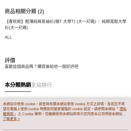
商品相關分類 (2)
【春秋款】輕薄純棉長袖衫(帽T 大學T) (大一尺碼)
純棉寬鬆大學
衫(大一尺碼)
ALL
評價
喜歡這個商品嗎？購買後給他一個好評吧
本分類熱銷
全站排行
本網站中使用 cookie，欲查詢有關本網站使用 cookie 方式之詳情，及若您不希
熱門標籤
望在電腦上使用 cookie 時應如何變更電腦的 cookie 設定，請參閱本網站「
隱私
權條款
」之 Cookie 聲明。您繼續使用本網站即表示您同意本公司得按本網站使
用條款之 Cookie 聲明使用 cookie。
了解更多 >