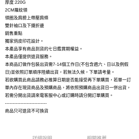
厚度:220G
全盈+PAY
2CM羅紋領
大哥付你分期
領圈及肩膀上帶壓肩條
相關說明
雙針袖口及下擺折邊
【大哥付你分期使用說明】
銷售重點
AFTEE先享後付
1.本服務由台灣大哥大提供，台灣大哥大用戶可立即使用無須另外申請。
獨家俏皮印花設計。
2.付款方式選擇「大哥付你分期」，訂單成立後會自動跳轉到大哥付的交易
相關說明
流程，驗證手機門號後，選擇欲分期的期數、繳款截止日，確認付款後即完
本產品享有商品到貨的七日鑑賞期權益。
【關於「AFTEE先享後付」】
成交易。
ATM付款
AFTEE先享後付是「在收到商品之後才付款」的支付方式。 讓您購物簡單
本產品僅提供退貨服務。
3.實際核准額度、可分期數及費用金額請依後續交易確認頁面所載為準。
便利好安心！
4.訂單成立30分鐘內，如未前往確認交易或遇審核未通過，訂單將自動取
本商品訂做作包裝出貨需7-14個工作日(不包含週六、日以及例假
１．簡單：不需註冊會員、不需綁卡、不需儲值。
運送方式
消。如遇「轉專審核」未通過狀況，表示未達大哥付你分期系統評分，恕無
２．便利：只要手機號碼，簡訊認證，即可結帳。
日)並依照訂單順序陸續出貨，若無法久候，下單請考量。
法說明評估內容。
３．安心：先確認商品／服務後，再付款。
全家付款取貨
若欲購買此商品請務必推算日期是否能接受再下單購買，若單一訂
【繳款方式說明】
1.分期款項不併入電信帳單，「大哥付你分期」於每月結算日後寄送繳費提
每筆NT$65，滿NT$899(含以上)免運費
單內存在現貨商品及預購商品，將依照預購商品出貨日一併出貨，
【「AFTEE先享後付」結帳流程】
醒簡訊。
１．於結帳方式選擇「AFTEE先享後付」後，將跳轉至「AFTEE先享後付」
若需分開出貨請來電客服中心或訂購時請分開訂單購買。
2.透過簡訊連結打開帳單後，可選擇「超商條碼／台灣大直營門市／銀行轉
付款後全家取貨
結帳頁面，進行簡訊認證並確認金額後，即可完成結帳。
帳／街口支付／iPASS MONEY」等通路繳費。
---------------------------
２．訂單成立數日內，您將收到繳費通知簡訊。
每筆NT$60，滿NT$899(含以上)免運費
商品只可退貨不可換貨
３．收到繳費通知簡訊後14天內，點擊此簡訊中的連結，可透過四大超商／
【注意事項】
ATM／網路銀行／等多元方式進行付款，方視為交易完成。
7-11付款取貨
1.本服務係由「台灣大哥大股份有限公司」（以下簡稱本公司）所提供，讓
※ 請注意：結帳手續完成當下不需立刻繳費，但若您需要取消訂單，請聯絡
用戶於交易時，得透過本服務購買商品或服務，並由商店將買賣／分期付款
每筆NT$65，滿NT$899(含以上)免運費
購買商品的店家。未經商家同意取消之訂單仍視為有效，需透過AFTEE先享
買賣價金債權讓與本公司後，依約使用本公司帳單繳交帳款。
後付繳納相關費用。
2.基於同意付款使用「大哥付你分期」之契約關係目的，商店將以您的個人
詳細說明
相關推薦
付款後7-11取貨
※ 交易是否成功請以「AFTEE先享後付 」之結帳頁面顯示為準，若有關於