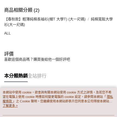
商品相關分類 (2)
【春秋款】輕薄純棉長袖衫(帽T 大學T) (大一尺碼)
純棉寬鬆大學
衫(大一尺碼)
ALL
評價
喜歡這個商品嗎？購買後給他一個好評吧
本分類熱銷
全站排行
本網站中使用 cookie，欲查詢有關本網站使用 cookie 方式之詳情，及若您不希
熱門標籤
望在電腦上使用 cookie 時應如何變更電腦的 cookie 設定，請參閱本網站「
隱私
權條款
」之 Cookie 聲明。您繼續使用本網站即表示您同意本公司得按本網站使
用條款之 Cookie 聲明使用 cookie。
了解更多 >