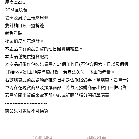
厚度:220G
全盈+PAY
2CM羅紋領
大哥付你分期
領圈及肩膀上帶壓肩條
相關說明
雙針袖口及下擺折邊
【大哥付你分期使用說明】
銷售重點
AFTEE先享後付
1.本服務由台灣大哥大提供，台灣大哥大用戶可立即使用無須另外申請。
獨家俏皮印花設計。
2.付款方式選擇「大哥付你分期」，訂單成立後會自動跳轉到大哥付的交易
相關說明
流程，驗證手機門號後，選擇欲分期的期數、繳款截止日，確認付款後即完
本產品享有商品到貨的七日鑑賞期權益。
【關於「AFTEE先享後付」】
成交易。
ATM付款
AFTEE先享後付是「在收到商品之後才付款」的支付方式。 讓您購物簡單
本產品僅提供退貨服務。
3.實際核准額度、可分期數及費用金額請依後續交易確認頁面所載為準。
便利好安心！
4.訂單成立30分鐘內，如未前往確認交易或遇審核未通過，訂單將自動取
本商品訂做作包裝出貨需7-14個工作日(不包含週六、日以及例假
１．簡單：不需註冊會員、不需綁卡、不需儲值。
運送方式
消。如遇「轉專審核」未通過狀況，表示未達大哥付你分期系統評分，恕無
２．便利：只要手機號碼，簡訊認證，即可結帳。
日)並依照訂單順序陸續出貨，若無法久候，下單請考量。
法說明評估內容。
３．安心：先確認商品／服務後，再付款。
全家付款取貨
若欲購買此商品請務必推算日期是否能接受再下單購買，若單一訂
【繳款方式說明】
1.分期款項不併入電信帳單，「大哥付你分期」於每月結算日後寄送繳費提
每筆NT$65，滿NT$899(含以上)免運費
單內存在現貨商品及預購商品，將依照預購商品出貨日一併出貨，
【「AFTEE先享後付」結帳流程】
醒簡訊。
１．於結帳方式選擇「AFTEE先享後付」後，將跳轉至「AFTEE先享後付」
若需分開出貨請來電客服中心或訂購時請分開訂單購買。
2.透過簡訊連結打開帳單後，可選擇「超商條碼／台灣大直營門市／銀行轉
付款後全家取貨
結帳頁面，進行簡訊認證並確認金額後，即可完成結帳。
帳／街口支付／iPASS MONEY」等通路繳費。
---------------------------
２．訂單成立數日內，您將收到繳費通知簡訊。
每筆NT$60，滿NT$899(含以上)免運費
商品只可退貨不可換貨
３．收到繳費通知簡訊後14天內，點擊此簡訊中的連結，可透過四大超商／
【注意事項】
ATM／網路銀行／等多元方式進行付款，方視為交易完成。
7-11付款取貨
1.本服務係由「台灣大哥大股份有限公司」（以下簡稱本公司）所提供，讓
※ 請注意：結帳手續完成當下不需立刻繳費，但若您需要取消訂單，請聯絡
用戶於交易時，得透過本服務購買商品或服務，並由商店將買賣／分期付款
每筆NT$65，滿NT$899(含以上)免運費
購買商品的店家。未經商家同意取消之訂單仍視為有效，需透過AFTEE先享
買賣價金債權讓與本公司後，依約使用本公司帳單繳交帳款。
後付繳納相關費用。
2.基於同意付款使用「大哥付你分期」之契約關係目的，商店將以您的個人
詳細說明
相關推薦
付款後7-11取貨
※ 交易是否成功請以「AFTEE先享後付 」之結帳頁面顯示為準，若有關於