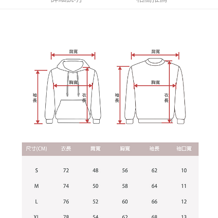
資料（包含姓名、電話或地址）提供予台灣大哥大進項蒐集、處理及利用，
是否繳費成功／繳費後需取消欲退款等相關疑問，請聯繫「AFTEE先享後付
每筆NT$60，滿NT$899(含以上)免運費
由本公司與您本人進行分期帳單所需資料之確認、核對及更正。
客戶支援中心」
https://netprotections.freshdesk.com/support/home
3.完整用戶服務條款，請詳閱以下連結：
https://oppay.tw/userRule
宅配
【注意事項】
１．透過由恩沛科技股份有限公司提供之「AFTEE先享後付」服務完成之交
每筆NT$65，滿NT$899(含以上)免運費
易，需依本服務之必要範圍內提供個人資料，並將交易相關給付款項請求債
權轉讓予恩沛科技股份有限公司。
２．關於個人資料處理事宜，請瀏覽以下網址：
https://aftee.tw/terms/#terms3
３．未成年的使用者請事先徵得法定代理人或監護人之同意方可使用
「AFTEE先享後付」，若未經同意申辦者引起之損失，本公司不負相關責
任。
４．使用「AFTEE先享後付」時，將依據個別帳號之用戶狀況，依本公司即
時審查核予不同之上限額度；若仍有額度不足之情形，本公司將視審查結果
請求用戶進行身份認證。
５．嚴禁一人註冊多個帳號或使用他人資訊註冊。若發現惡意使用之情形，
恩沛科技股份有限公司將有權停止該用戶之使用額度並採取法律行動。