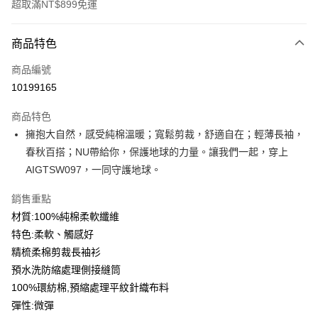
超取滿NT$899免運
付款方式
商品特色
信用卡一次付款
商品編號
信用卡分期付款
10199165
3 期 0 利率 每期
NT$139
21家銀行
商品特色
6 期 0 利率 每期
NT$69
21家銀行
合作金庫商業銀行
第一商業銀行
擁抱大自然，感受純棉溫暖；寬鬆剪裁，舒適自在；輕薄長袖，
華南商業銀行
彰化商業銀行
12 期 0 利率 每期
NT$34
21家銀行
合作金庫商業銀行
第一商業銀行
春秋百搭；NU帶給你，保護地球的力量。讓我們一起，穿上
上海商業儲蓄銀行
台北富邦商業銀行
華南商業銀行
彰化商業銀行
合作金庫商業銀行
第一商業銀行
超商取貨付款
國泰世華商業銀行
兆豐國際商業銀行
AIGTSW097，一同守護地球。
上海商業儲蓄銀行
台北富邦商業銀行
華南商業銀行
彰化商業銀行
臺灣中小企業銀行
台中商業銀行
國泰世華商業銀行
兆豐國際商業銀行
LINE Pay
上海商業儲蓄銀行
台北富邦商業銀行
銷售重點
匯豐（台灣）商業銀行
華泰商業銀行
臺灣中小企業銀行
台中商業銀行
國泰世華商業銀行
兆豐國際商業銀行
聯邦商業銀行
遠東國際商業銀行
材質:100%純棉柔軟纖維
匯豐（台灣）商業銀行
華泰商業銀行
Apple Pay
臺灣中小企業銀行
台中商業銀行
元大商業銀行
永豐商業銀行
特色:柔軟、觸感好
聯邦商業銀行
遠東國際商業銀行
匯豐（台灣）商業銀行
華泰商業銀行
玉山商業銀行
星展（台灣）商業銀行
街口支付
元大商業銀行
永豐商業銀行
精梳柔棉剪裁長袖衫
聯邦商業銀行
遠東國際商業銀行
台新國際商業銀行
中國信託商業銀行
玉山商業銀行
星展（台灣）商業銀行
預水洗防縮處理側接縫筒
元大商業銀行
永豐商業銀行
台灣樂天信用卡公司
悠遊付
台新國際商業銀行
中國信託商業銀行
玉山商業銀行
星展（台灣）商業銀行
100%環紡棉,預縮處理平紋針織布料
台灣樂天信用卡公司
台新國際商業銀行
中國信託商業銀行
Google Pay
彈性:微彈
台灣樂天信用卡公司