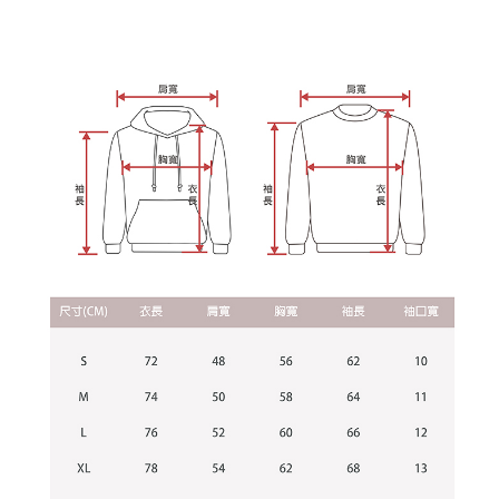
每筆NT$60，滿NT$899(含以上)免運費
由本公司與您本人進行分期帳單所需資料之確認、核對及更正。
客戶支援中心」
https://netprotections.freshdesk.com/support/home
3.完整用戶服務條款，請詳閱以下連結：
https://oppay.tw/userRule
宅配
【注意事項】
１．透過由恩沛科技股份有限公司提供之「AFTEE先享後付」服務完成之交
每筆NT$65，滿NT$899(含以上)免運費
易，需依本服務之必要範圍內提供個人資料，並將交易相關給付款項請求債
權轉讓予恩沛科技股份有限公司。
２．關於個人資料處理事宜，請瀏覽以下網址：
https://aftee.tw/terms/#terms3
３．未成年的使用者請事先徵得法定代理人或監護人之同意方可使用
「AFTEE先享後付」，若未經同意申辦者引起之損失，本公司不負相關責
任。
４．使用「AFTEE先享後付」時，將依據個別帳號之用戶狀況，依本公司即
時審查核予不同之上限額度；若仍有額度不足之情形，本公司將視審查結果
請求用戶進行身份認證。
５．嚴禁一人註冊多個帳號或使用他人資訊註冊。若發現惡意使用之情形，
恩沛科技股份有限公司將有權停止該用戶之使用額度並採取法律行動。