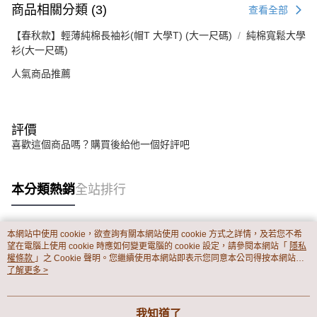
商品相關分類 (3)
查看全部
【春秋款】輕薄純棉長袖衫(帽T 大學T) (大一尺碼)
純棉寬鬆大學
衫(大一尺碼)
人氣商品推薦
評價
喜歡這個商品嗎？購買後給他一個好評吧
本分類熱銷
全站排行
本網站中使用 cookie，欲查詢有關本網站使用 cookie 方式之詳情，及若您不希
熱門標籤
望在電腦上使用 cookie 時應如何變更電腦的 cookie 設定，請參閱本網站「
隱私
權條款
」之 Cookie 聲明。您繼續使用本網站即表示您同意本公司得按本網站使
用條款之 Cookie 聲明使用 cookie。
了解更多 >
我知道了