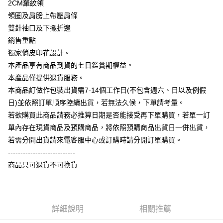
2CM羅紋領
大哥付你分期
領圈及肩膀上帶壓肩條
相關說明
雙針袖口及下擺折邊
【大哥付你分期使用說明】
銷售重點
AFTEE先享後付
1.本服務由台灣大哥大提供，台灣大哥大用戶可立即使用無須另外申請。
獨家俏皮印花設計。
2.付款方式選擇「大哥付你分期」，訂單成立後會自動跳轉到大哥付的交易
相關說明
流程，驗證手機門號後，選擇欲分期的期數、繳款截止日，確認付款後即完
本產品享有商品到貨的七日鑑賞期權益。
【關於「AFTEE先享後付」】
成交易。
ATM付款
AFTEE先享後付是「在收到商品之後才付款」的支付方式。 讓您購物簡單
本產品僅提供退貨服務。
3.實際核准額度、可分期數及費用金額請依後續交易確認頁面所載為準。
便利好安心！
4.訂單成立30分鐘內，如未前往確認交易或遇審核未通過，訂單將自動取
本商品訂做作包裝出貨需7-14個工作日(不包含週六、日以及例假
１．簡單：不需註冊會員、不需綁卡、不需儲值。
運送方式
消。如遇「轉專審核」未通過狀況，表示未達大哥付你分期系統評分，恕無
２．便利：只要手機號碼，簡訊認證，即可結帳。
日)並依照訂單順序陸續出貨，若無法久候，下單請考量。
法說明評估內容。
３．安心：先確認商品／服務後，再付款。
全家付款取貨
若欲購買此商品請務必推算日期是否能接受再下單購買，若單一訂
【繳款方式說明】
1.分期款項不併入電信帳單，「大哥付你分期」於每月結算日後寄送繳費提
每筆NT$65，滿NT$899(含以上)免運費
單內存在現貨商品及預購商品，將依照預購商品出貨日一併出貨，
【「AFTEE先享後付」結帳流程】
醒簡訊。
１．於結帳方式選擇「AFTEE先享後付」後，將跳轉至「AFTEE先享後付」
若需分開出貨請來電客服中心或訂購時請分開訂單購買。
2.透過簡訊連結打開帳單後，可選擇「超商條碼／台灣大直營門市／銀行轉
付款後全家取貨
結帳頁面，進行簡訊認證並確認金額後，即可完成結帳。
帳／街口支付／iPASS MONEY」等通路繳費。
---------------------------
２．訂單成立數日內，您將收到繳費通知簡訊。
每筆NT$60，滿NT$899(含以上)免運費
商品只可退貨不可換貨
３．收到繳費通知簡訊後14天內，點擊此簡訊中的連結，可透過四大超商／
【注意事項】
ATM／網路銀行／等多元方式進行付款，方視為交易完成。
7-11付款取貨
1.本服務係由「台灣大哥大股份有限公司」（以下簡稱本公司）所提供，讓
※ 請注意：結帳手續完成當下不需立刻繳費，但若您需要取消訂單，請聯絡
用戶於交易時，得透過本服務購買商品或服務，並由商店將買賣／分期付款
每筆NT$65，滿NT$899(含以上)免運費
購買商品的店家。未經商家同意取消之訂單仍視為有效，需透過AFTEE先享
買賣價金債權讓與本公司後，依約使用本公司帳單繳交帳款。
後付繳納相關費用。
2.基於同意付款使用「大哥付你分期」之契約關係目的，商店將以您的個人
詳細說明
相關推薦
付款後7-11取貨
※ 交易是否成功請以「AFTEE先享後付 」之結帳頁面顯示為準，若有關於
資料（包含姓名、電話或地址）提供予台灣大哥大進項蒐集、處理及利用，
是否繳費成功／繳費後需取消欲退款等相關疑問，請聯繫「AFTEE先享後付