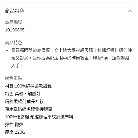
付款方式
商品特色
信用卡一次付款
商品編號
信用卡分期付款
10190865
3 期 0 利率 每期
NT$156
21家銀行
商品特色
6 期 0 利率 每期
NT$78
21家銀行
合作金庫商業銀行
第一商業銀行
霸氣獨眼酷柴夏侯惇，穿上這大學衫超吸睛！純棉舒適料讓你帥
華南商業銀行
彰化商業銀行
12 期 0 利率 每期
NT$39
21家銀行
合作金庫商業銀行
第一商業銀行
氣又舒適，讓你成為鄰居眼中的時尚教主！NU網購，讓你輕鬆
上海商業儲蓄銀行
台北富邦商業銀行
華南商業銀行
彰化商業銀行
合作金庫商業銀行
第一商業銀行
超商取貨付款
國泰世華商業銀行
兆豐國際商業銀行
入手！
上海商業儲蓄銀行
台北富邦商業銀行
華南商業銀行
彰化商業銀行
臺灣中小企業銀行
台中商業銀行
國泰世華商業銀行
兆豐國際商業銀行
LINE Pay
上海商業儲蓄銀行
台北富邦商業銀行
銷售重點
匯豐（台灣）商業銀行
華泰商業銀行
臺灣中小企業銀行
台中商業銀行
國泰世華商業銀行
兆豐國際商業銀行
聯邦商業銀行
遠東國際商業銀行
材質:100%純棉柔軟纖維
匯豐（台灣）商業銀行
華泰商業銀行
Apple Pay
臺灣中小企業銀行
台中商業銀行
元大商業銀行
永豐商業銀行
特色:柔軟、觸感好
聯邦商業銀行
遠東國際商業銀行
匯豐（台灣）商業銀行
華泰商業銀行
玉山商業銀行
星展（台灣）商業銀行
街口支付
元大商業銀行
永豐商業銀行
精梳柔棉剪裁長袖衫
聯邦商業銀行
遠東國際商業銀行
台新國際商業銀行
中國信託商業銀行
玉山商業銀行
星展（台灣）商業銀行
預水洗防縮處理側接縫筒
元大商業銀行
永豐商業銀行
台灣樂天信用卡公司
悠遊付
台新國際商業銀行
中國信託商業銀行
玉山商業銀行
星展（台灣）商業銀行
100%環紡棉,預縮處理平紋針織布料
台灣樂天信用卡公司
台新國際商業銀行
中國信託商業銀行
Google Pay
彈性:微彈
台灣樂天信用卡公司
厚度:220G
全盈+PAY