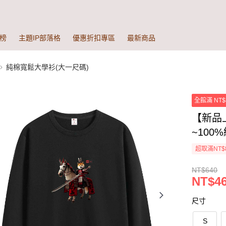
榜
主題IP部落格
優惠折扣專區
最新商品
純棉寬鬆大學衫(大一尺碼)
全館滿 NT$
【新品
~100
超取滿NT$
NT$640
NT$4
尺寸
S