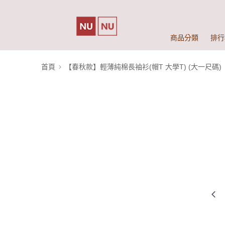
商品分類
排行
首頁
【春秋款】輕薄純棉長袖衫(帽T 大學T) (大一尺碼)