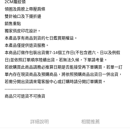
2CM羅紋領
大哥付你分期
領圈及肩膀上帶壓肩條
相關說明
雙針袖口及下擺折邊
【大哥付你分期使用說明】
銷售重點
AFTEE先享後付
1.本服務由台灣大哥大提供，台灣大哥大用戶可立即使用無須另外申請。
獨家俏皮印花設計。
2.付款方式選擇「大哥付你分期」，訂單成立後會自動跳轉到大哥付的交易
相關說明
流程，驗證手機門號後，選擇欲分期的期數、繳款截止日，確認付款後即完
本產品享有商品到貨的七日鑑賞期權益。
【關於「AFTEE先享後付」】
成交易。
ATM付款
AFTEE先享後付是「在收到商品之後才付款」的支付方式。 讓您購物簡單
本產品僅提供退貨服務。
3.實際核准額度、可分期數及費用金額請依後續交易確認頁面所載為準。
便利好安心！
4.訂單成立30分鐘內，如未前往確認交易或遇審核未通過，訂單將自動取
本商品訂做作包裝出貨需7-14個工作日(不包含週六、日以及例假
１．簡單：不需註冊會員、不需綁卡、不需儲值。
運送方式
消。如遇「轉專審核」未通過狀況，表示未達大哥付你分期系統評分，恕無
２．便利：只要手機號碼，簡訊認證，即可結帳。
日)並依照訂單順序陸續出貨，若無法久候，下單請考量。
法說明評估內容。
３．安心：先確認商品／服務後，再付款。
全家付款取貨
若欲購買此商品請務必推算日期是否能接受再下單購買，若單一訂
【繳款方式說明】
1.分期款項不併入電信帳單，「大哥付你分期」於每月結算日後寄送繳費提
每筆NT$65，滿NT$899(含以上)免運費
單內存在現貨商品及預購商品，將依照預購商品出貨日一併出貨，
【「AFTEE先享後付」結帳流程】
醒簡訊。
１．於結帳方式選擇「AFTEE先享後付」後，將跳轉至「AFTEE先享後付」
若需分開出貨請來電客服中心或訂購時請分開訂單購買。
2.透過簡訊連結打開帳單後，可選擇「超商條碼／台灣大直營門市／銀行轉
付款後全家取貨
結帳頁面，進行簡訊認證並確認金額後，即可完成結帳。
帳／街口支付／iPASS MONEY」等通路繳費。
---------------------------
２．訂單成立數日內，您將收到繳費通知簡訊。
每筆NT$60，滿NT$899(含以上)免運費
商品只可退貨不可換貨
３．收到繳費通知簡訊後14天內，點擊此簡訊中的連結，可透過四大超商／
【注意事項】
ATM／網路銀行／等多元方式進行付款，方視為交易完成。
7-11付款取貨
1.本服務係由「台灣大哥大股份有限公司」（以下簡稱本公司）所提供，讓
※ 請注意：結帳手續完成當下不需立刻繳費，但若您需要取消訂單，請聯絡
用戶於交易時，得透過本服務購買商品或服務，並由商店將買賣／分期付款
每筆NT$65，滿NT$899(含以上)免運費
購買商品的店家。未經商家同意取消之訂單仍視為有效，需透過AFTEE先享
買賣價金債權讓與本公司後，依約使用本公司帳單繳交帳款。
後付繳納相關費用。
2.基於同意付款使用「大哥付你分期」之契約關係目的，商店將以您的個人
詳細說明
相關推薦
付款後7-11取貨
※ 交易是否成功請以「AFTEE先享後付 」之結帳頁面顯示為準，若有關於
資料（包含姓名、電話或地址）提供予台灣大哥大進項蒐集、處理及利用，
是否繳費成功／繳費後需取消欲退款等相關疑問，請聯繫「AFTEE先享後付