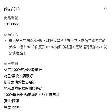
付款方式
商品特色
信用卡一次付款
商品編號
信用卡分期付款
10190651
3 期 0 利率 每期
NT$156
21家銀行
商品特色
6 期 0 利率 每期
NT$78
21家銀行
合作金庫商業銀行
第一商業銀行
霸氣吳王花喵孫權A款，純棉大學衫！穿上它，就像三國無雙的
華南商業銀行
彰化商業銀行
12 期 0 利率 每期
NT$39
21家銀行
合作金庫商業銀行
第一商業銀行
英雄一樣！NU帶你感受100%純棉的舒適，寬鬆輕薄長袖衫，就
上海商業儲蓄銀行
台北富邦商業銀行
華南商業銀行
彰化商業銀行
合作金庫商業銀行
第一商業銀行
超商取貨付款
國泰世華商業銀行
兆豐國際商業銀行
是這麼酷！
上海商業儲蓄銀行
台北富邦商業銀行
華南商業銀行
彰化商業銀行
臺灣中小企業銀行
台中商業銀行
國泰世華商業銀行
兆豐國際商業銀行
LINE Pay
上海商業儲蓄銀行
台北富邦商業銀行
銷售重點
匯豐（台灣）商業銀行
華泰商業銀行
臺灣中小企業銀行
台中商業銀行
國泰世華商業銀行
兆豐國際商業銀行
聯邦商業銀行
遠東國際商業銀行
材質:100%純棉柔軟纖維
匯豐（台灣）商業銀行
華泰商業銀行
Apple Pay
臺灣中小企業銀行
台中商業銀行
元大商業銀行
永豐商業銀行
特色:柔軟、觸感好
聯邦商業銀行
遠東國際商業銀行
匯豐（台灣）商業銀行
華泰商業銀行
玉山商業銀行
星展（台灣）商業銀行
街口支付
元大商業銀行
永豐商業銀行
精梳柔棉剪裁長袖衫
聯邦商業銀行
遠東國際商業銀行
台新國際商業銀行
中國信託商業銀行
玉山商業銀行
星展（台灣）商業銀行
預水洗防縮處理側接縫筒
元大商業銀行
永豐商業銀行
台灣樂天信用卡公司
悠遊付
台新國際商業銀行
中國信託商業銀行
玉山商業銀行
星展（台灣）商業銀行
100%環紡棉,預縮處理平紋針織布料
台灣樂天信用卡公司
台新國際商業銀行
中國信託商業銀行
Google Pay
彈性:微彈
台灣樂天信用卡公司
厚度:220G
全盈+PAY