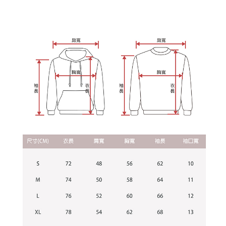
每筆NT$60，滿NT$899(含以上)免運費
由本公司與您本人進行分期帳單所需資料之確認、核對及更正。
客戶支援中心」
https://netprotections.freshdesk.com/support/home
3.完整用戶服務條款，請詳閱以下連結：
https://oppay.tw/userRule
宅配
【注意事項】
１．透過由恩沛科技股份有限公司提供之「AFTEE先享後付」服務完成之交
每筆NT$65，滿NT$899(含以上)免運費
易，需依本服務之必要範圍內提供個人資料，並將交易相關給付款項請求債
權轉讓予恩沛科技股份有限公司。
２．關於個人資料處理事宜，請瀏覽以下網址：
https://aftee.tw/terms/#terms3
３．未成年的使用者請事先徵得法定代理人或監護人之同意方可使用
「AFTEE先享後付」，若未經同意申辦者引起之損失，本公司不負相關責
任。
４．使用「AFTEE先享後付」時，將依據個別帳號之用戶狀況，依本公司即
時審查核予不同之上限額度；若仍有額度不足之情形，本公司將視審查結果
請求用戶進行身份認證。
５．嚴禁一人註冊多個帳號或使用他人資訊註冊。若發現惡意使用之情形，
恩沛科技股份有限公司將有權停止該用戶之使用額度並採取法律行動。