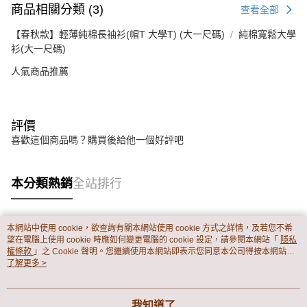
商品相關分類 (3)
查看全部
【春秋款】輕薄純棉長袖衫(帽T 大學T) (大一尺碼)
純棉寬鬆大學
衫(大一尺碼)
人氣商品推薦
評價
喜歡這個商品嗎？購買後給他一個好評吧
本分類熱銷
全站排行
本網站中使用 cookie，欲查詢有關本網站使用 cookie 方式之詳情，及若您不希
熱門標籤
望在電腦上使用 cookie 時應如何變更電腦的 cookie 設定，請參閱本網站「
隱私
權條款
」之 Cookie 聲明。您繼續使用本網站即表示您同意本公司得按本網站使
用條款之 Cookie 聲明使用 cookie。
了解更多 >
我知道了