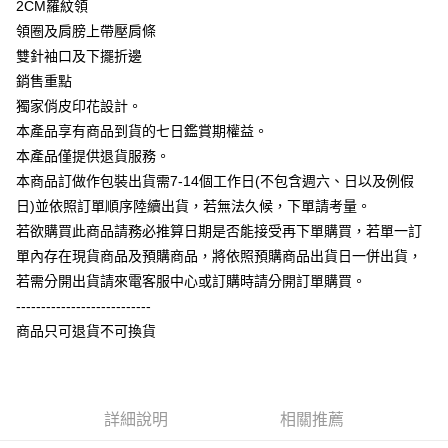
2CM羅紋領
大哥付你分期
領圈及肩膀上帶壓肩條
相關說明
雙針袖口及下擺折邊
【大哥付你分期使用說明】
銷售重點
AFTEE先享後付
1.本服務由台灣大哥大提供，台灣大哥大用戶可立即使用無須另外申請。
獨家俏皮印花設計。
2.付款方式選擇「大哥付你分期」，訂單成立後會自動跳轉到大哥付的交易
相關說明
流程，驗證手機門號後，選擇欲分期的期數、繳款截止日，確認付款後即完
本產品享有商品到貨的七日鑑賞期權益。
【關於「AFTEE先享後付」】
成交易。
ATM付款
AFTEE先享後付是「在收到商品之後才付款」的支付方式。 讓您購物簡單
本產品僅提供退貨服務。
3.實際核准額度、可分期數及費用金額請依後續交易確認頁面所載為準。
便利好安心！
4.訂單成立30分鐘內，如未前往確認交易或遇審核未通過，訂單將自動取
本商品訂做作包裝出貨需7-14個工作日(不包含週六、日以及例假
１．簡單：不需註冊會員、不需綁卡、不需儲值。
運送方式
消。如遇「轉專審核」未通過狀況，表示未達大哥付你分期系統評分，恕無
２．便利：只要手機號碼，簡訊認證，即可結帳。
日)並依照訂單順序陸續出貨，若無法久候，下單請考量。
法說明評估內容。
３．安心：先確認商品／服務後，再付款。
全家付款取貨
若欲購買此商品請務必推算日期是否能接受再下單購買，若單一訂
【繳款方式說明】
1.分期款項不併入電信帳單，「大哥付你分期」於每月結算日後寄送繳費提
每筆NT$65，滿NT$899(含以上)免運費
單內存在現貨商品及預購商品，將依照預購商品出貨日一併出貨，
【「AFTEE先享後付」結帳流程】
醒簡訊。
１．於結帳方式選擇「AFTEE先享後付」後，將跳轉至「AFTEE先享後付」
若需分開出貨請來電客服中心或訂購時請分開訂單購買。
2.透過簡訊連結打開帳單後，可選擇「超商條碼／台灣大直營門市／銀行轉
付款後全家取貨
結帳頁面，進行簡訊認證並確認金額後，即可完成結帳。
帳／街口支付／iPASS MONEY」等通路繳費。
---------------------------
２．訂單成立數日內，您將收到繳費通知簡訊。
每筆NT$60，滿NT$899(含以上)免運費
商品只可退貨不可換貨
３．收到繳費通知簡訊後14天內，點擊此簡訊中的連結，可透過四大超商／
【注意事項】
ATM／網路銀行／等多元方式進行付款，方視為交易完成。
7-11付款取貨
1.本服務係由「台灣大哥大股份有限公司」（以下簡稱本公司）所提供，讓
※ 請注意：結帳手續完成當下不需立刻繳費，但若您需要取消訂單，請聯絡
用戶於交易時，得透過本服務購買商品或服務，並由商店將買賣／分期付款
每筆NT$65，滿NT$899(含以上)免運費
購買商品的店家。未經商家同意取消之訂單仍視為有效，需透過AFTEE先享
買賣價金債權讓與本公司後，依約使用本公司帳單繳交帳款。
後付繳納相關費用。
2.基於同意付款使用「大哥付你分期」之契約關係目的，商店將以您的個人
詳細說明
相關推薦
付款後7-11取貨
※ 交易是否成功請以「AFTEE先享後付 」之結帳頁面顯示為準，若有關於
資料（包含姓名、電話或地址）提供予台灣大哥大進項蒐集、處理及利用，
是否繳費成功／繳費後需取消欲退款等相關疑問，請聯繫「AFTEE先享後付