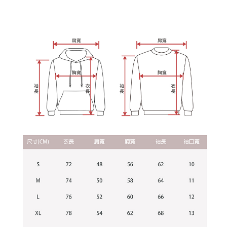
每筆NT$60，滿NT$899(含以上)免運費
由本公司與您本人進行分期帳單所需資料之確認、核對及更正。
客戶支援中心」
https://netprotections.freshdesk.com/support/home
3.完整用戶服務條款，請詳閱以下連結：
https://oppay.tw/userRule
宅配
【注意事項】
１．透過由恩沛科技股份有限公司提供之「AFTEE先享後付」服務完成之交
每筆NT$65，滿NT$899(含以上)免運費
易，需依本服務之必要範圍內提供個人資料，並將交易相關給付款項請求債
權轉讓予恩沛科技股份有限公司。
２．關於個人資料處理事宜，請瀏覽以下網址：
https://aftee.tw/terms/#terms3
３．未成年的使用者請事先徵得法定代理人或監護人之同意方可使用
「AFTEE先享後付」，若未經同意申辦者引起之損失，本公司不負相關責
任。
４．使用「AFTEE先享後付」時，將依據個別帳號之用戶狀況，依本公司即
時審查核予不同之上限額度；若仍有額度不足之情形，本公司將視審查結果
請求用戶進行身份認證。
５．嚴禁一人註冊多個帳號或使用他人資訊註冊。若發現惡意使用之情形，
恩沛科技股份有限公司將有權停止該用戶之使用額度並採取法律行動。