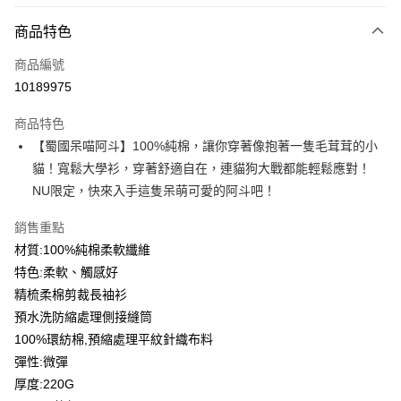
付款方式
商品特色
信用卡一次付款
商品編號
信用卡分期付款
10189975
3 期 0 利率 每期
NT$156
21家銀行
商品特色
6 期 0 利率 每期
NT$78
21家銀行
合作金庫商業銀行
第一商業銀行
【蜀國呆喵阿斗】100%純棉，讓你穿著像抱著一隻毛茸茸的小
華南商業銀行
彰化商業銀行
12 期 0 利率 每期
NT$39
21家銀行
合作金庫商業銀行
第一商業銀行
貓！寬鬆大學衫，穿著舒適自在，連貓狗大戰都能輕鬆應對！
上海商業儲蓄銀行
台北富邦商業銀行
華南商業銀行
彰化商業銀行
合作金庫商業銀行
第一商業銀行
超商取貨付款
國泰世華商業銀行
兆豐國際商業銀行
NU限定，快來入手這隻呆萌可愛的阿斗吧！
上海商業儲蓄銀行
台北富邦商業銀行
華南商業銀行
彰化商業銀行
臺灣中小企業銀行
台中商業銀行
國泰世華商業銀行
兆豐國際商業銀行
LINE Pay
上海商業儲蓄銀行
台北富邦商業銀行
銷售重點
匯豐（台灣）商業銀行
華泰商業銀行
臺灣中小企業銀行
台中商業銀行
國泰世華商業銀行
兆豐國際商業銀行
聯邦商業銀行
遠東國際商業銀行
材質:100%純棉柔軟纖維
匯豐（台灣）商業銀行
華泰商業銀行
Apple Pay
臺灣中小企業銀行
台中商業銀行
元大商業銀行
永豐商業銀行
特色:柔軟、觸感好
聯邦商業銀行
遠東國際商業銀行
匯豐（台灣）商業銀行
華泰商業銀行
玉山商業銀行
星展（台灣）商業銀行
街口支付
元大商業銀行
永豐商業銀行
精梳柔棉剪裁長袖衫
聯邦商業銀行
遠東國際商業銀行
台新國際商業銀行
中國信託商業銀行
玉山商業銀行
星展（台灣）商業銀行
預水洗防縮處理側接縫筒
元大商業銀行
永豐商業銀行
台灣樂天信用卡公司
悠遊付
台新國際商業銀行
中國信託商業銀行
玉山商業銀行
星展（台灣）商業銀行
100%環紡棉,預縮處理平紋針織布料
台灣樂天信用卡公司
台新國際商業銀行
中國信託商業銀行
Google Pay
彈性:微彈
台灣樂天信用卡公司
厚度:220G
全盈+PAY