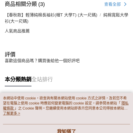
商品相關分類 (3)
查看全部
【春秋款】輕薄純棉長袖衫(帽T 大學T) (大一尺碼)
純棉寬鬆大學
衫(大一尺碼)
人氣商品推薦
評價
喜歡這個商品嗎？購買後給他一個好評吧
本分類熱銷
全站排行
本網站中使用 cookie，欲查詢有關本網站使用 cookie 方式之詳情，及若您不希
熱門標籤
望在電腦上使用 cookie 時應如何變更電腦的 cookie 設定，請參閱本網站「
隱私
權條款
」之 Cookie 聲明。您繼續使用本網站即表示您同意本公司得按本網站使
用條款之 Cookie 聲明使用 cookie。
了解更多 >
我知道了