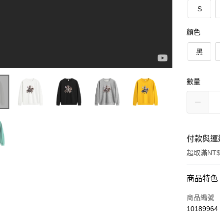
S
顏色
黑
數量
付款與運
超取滿NT$
付款方式
商品特色
信用卡一
商品編號
10189964
信用卡分