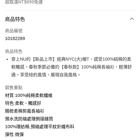
超取滿NT$899免運
付款方式
商品特色
信用卡一次付款
商品編號
信用卡分期付款
10182289
3 期 0 利率 每期
NT$179
21家銀行
商品特色
6 期 0 利率 每期
NT$89
21家銀行
合作金庫商業銀行
第一商業銀行
穿上NU的【新品上市】經典NYC(大)帽T，感受100%純棉的柔
華南商業銀行
彰化商業銀行
12 期 0 利率 每期
NT$44
21家銀行
合作金庫商業銀行
第一商業銀行
軟觸感。春秋季節必備的【春秋款】100%純棉長袖衫，輕薄舒
上海商業儲蓄銀行
台北富邦商業銀行
華南商業銀行
彰化商業銀行
合作金庫商業銀行
第一商業銀行
超商取貨付款
國泰世華商業銀行
兆豐國際商業銀行
適。享受紐約風情，展現自我風格。
上海商業儲蓄銀行
台北富邦商業銀行
華南商業銀行
彰化商業銀行
臺灣中小企業銀行
台中商業銀行
國泰世華商業銀行
兆豐國際商業銀行
LINE Pay
上海商業儲蓄銀行
台北富邦商業銀行
銷售重點
匯豐（台灣）商業銀行
華泰商業銀行
臺灣中小企業銀行
台中商業銀行
國泰世華商業銀行
兆豐國際商業銀行
聯邦商業銀行
遠東國際商業銀行
材質:100%純棉柔軟纖維
匯豐（台灣）商業銀行
華泰商業銀行
Apple Pay
臺灣中小企業銀行
台中商業銀行
元大商業銀行
永豐商業銀行
特色:柔軟、觸感好
聯邦商業銀行
遠東國際商業銀行
匯豐（台灣）商業銀行
華泰商業銀行
玉山商業銀行
星展（台灣）商業銀行
街口支付
元大商業銀行
永豐商業銀行
精梳柔棉剪裁長袖衫
聯邦商業銀行
遠東國際商業銀行
台新國際商業銀行
中國信託商業銀行
玉山商業銀行
星展（台灣）商業銀行
預水洗防縮處理側接縫筒
元大商業銀行
永豐商業銀行
台灣樂天信用卡公司
悠遊付
台新國際商業銀行
中國信託商業銀行
玉山商業銀行
星展（台灣）商業銀行
100%環紡棉,預縮處理平紋針織布料
台灣樂天信用卡公司
台新國際商業銀行
中國信託商業銀行
Google Pay
彈性:微彈
台灣樂天信用卡公司