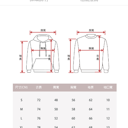
資料（包含姓名、電話或地址）提供予台灣大哥大進項蒐集、處理及利用，
是否繳費成功／繳費後需取消欲退款等相關疑問，請聯繫「AFTEE先享後付
每筆NT$60，滿NT$899(含以上)免運費
由本公司與您本人進行分期帳單所需資料之確認、核對及更正。
客戶支援中心」
https://netprotections.freshdesk.com/support/home
3.完整用戶服務條款，請詳閱以下連結：
https://oppay.tw/userRule
宅配
【注意事項】
１．透過由恩沛科技股份有限公司提供之「AFTEE先享後付」服務完成之交
每筆NT$65，滿NT$899(含以上)免運費
易，需依本服務之必要範圍內提供個人資料，並將交易相關給付款項請求債
權轉讓予恩沛科技股份有限公司。
２．關於個人資料處理事宜，請瀏覽以下網址：
https://aftee.tw/terms/#terms3
３．未成年的使用者請事先徵得法定代理人或監護人之同意方可使用
「AFTEE先享後付」，若未經同意申辦者引起之損失，本公司不負相關責
任。
４．使用「AFTEE先享後付」時，將依據個別帳號之用戶狀況，依本公司即
時審查核予不同之上限額度；若仍有額度不足之情形，本公司將視審查結果
請求用戶進行身份認證。
５．嚴禁一人註冊多個帳號或使用他人資訊註冊。若發現惡意使用之情形，
恩沛科技股份有限公司將有權停止該用戶之使用額度並採取法律行動。