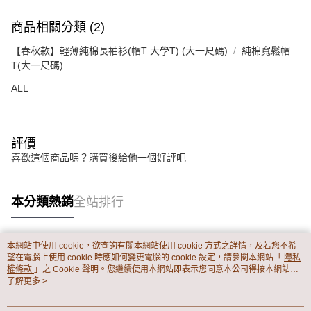
商品相關分類 (2)
【春秋款】輕薄純棉長袖衫(帽T 大學T) (大一尺碼)
純棉寬鬆帽
T(大一尺碼)
ALL
評價
喜歡這個商品嗎？購買後給他一個好評吧
本分類熱銷
全站排行
本網站中使用 cookie，欲查詢有關本網站使用 cookie 方式之詳情，及若您不希
熱門標籤
望在電腦上使用 cookie 時應如何變更電腦的 cookie 設定，請參閱本網站「
隱私
權條款
」之 Cookie 聲明。您繼續使用本網站即表示您同意本公司得按本網站使
用條款之 Cookie 聲明使用 cookie。
了解更多 >