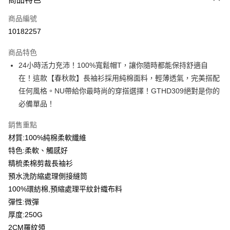
信用卡一次付款
商品編號
信用卡分期付款
10182257
3 期 0 利率 每期
NT$179
21家銀行
商品特色
6 期 0 利率 每期
NT$89
21家銀行
合作金庫商業銀行
第一商業銀行
24小時活力充沛！100%寬鬆帽T，讓你隨時都能保持舒適自
華南商業銀行
彰化商業銀行
12 期 0 利率 每期
NT$44
21家銀行
合作金庫商業銀行
第一商業銀行
在！這款【春秋款】長袖衫採用純棉面料，輕薄透氣，完美搭配
上海商業儲蓄銀行
台北富邦商業銀行
華南商業銀行
彰化商業銀行
合作金庫商業銀行
第一商業銀行
超商取貨付款
國泰世華商業銀行
兆豐國際商業銀行
任何風格。NU帶給你最時尚的穿搭選擇！GTHD309絕對是你的
上海商業儲蓄銀行
台北富邦商業銀行
華南商業銀行
彰化商業銀行
臺灣中小企業銀行
台中商業銀行
必備單品！
國泰世華商業銀行
兆豐國際商業銀行
LINE Pay
上海商業儲蓄銀行
台北富邦商業銀行
匯豐（台灣）商業銀行
華泰商業銀行
臺灣中小企業銀行
台中商業銀行
國泰世華商業銀行
兆豐國際商業銀行
聯邦商業銀行
遠東國際商業銀行
銷售重點
匯豐（台灣）商業銀行
華泰商業銀行
Apple Pay
臺灣中小企業銀行
台中商業銀行
元大商業銀行
永豐商業銀行
材質:100%純棉柔軟纖維
聯邦商業銀行
遠東國際商業銀行
匯豐（台灣）商業銀行
華泰商業銀行
玉山商業銀行
星展（台灣）商業銀行
街口支付
元大商業銀行
永豐商業銀行
特色:柔軟、觸感好
聯邦商業銀行
遠東國際商業銀行
台新國際商業銀行
中國信託商業銀行
玉山商業銀行
星展（台灣）商業銀行
精梳柔棉剪裁長袖衫
元大商業銀行
永豐商業銀行
台灣樂天信用卡公司
悠遊付
台新國際商業銀行
中國信託商業銀行
玉山商業銀行
星展（台灣）商業銀行
預水洗防縮處理側接縫筒
台灣樂天信用卡公司
台新國際商業銀行
中國信託商業銀行
Google Pay
100%環紡棉,預縮處理平紋針織布料
台灣樂天信用卡公司
彈性:微彈
全盈+PAY
厚度:250G
大哥付你分期
2CM羅紋領