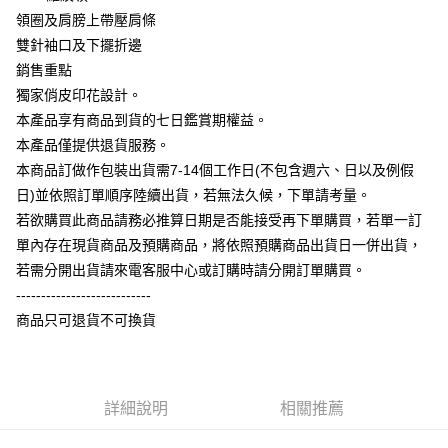
相關說明
領圈及肩膀上帶壓肩條
【大哥付你分期使用說明】
雙針袖口及下擺折邊
AFTEE先享後付
1.本服務由台灣大哥大提供，台灣大哥大用戶可立即使用無須另外申請。
銷售重點
2.付款方式選擇「大哥付你分期」，訂單成立後會自動跳轉到大哥付的交易
相關說明
流程，驗證手機門號後，選擇欲分期的期數、繳款截止日，確認付款後即完
獨家俏皮印花設計。
【關於「AFTEE先享後付」】
成交易。
ATM付款
AFTEE先享後付是「在收到商品之後才付款」的支付方式。 讓您購物簡單
本產品享有商品到貨的七日鑑賞期權益。
3.實際核准額度、可分期數及費用金額請依後續交易確認頁面所載為準。
便利好安心！
4.訂單成立30分鐘內，如未前往確認交易或遇審核未通過，訂單將自動取
本產品僅提供退貨服務。
１．簡單：不需註冊會員、不需綁卡、不需儲值。
運送方式
消。如遇「轉專審核」未通過狀況，表示未達大哥付你分期系統評分，恕無
２．便利：只要手機號碼，簡訊認證，即可結帳。
本商品訂做作包裝出貨需7-14個工作日(不包含週六、日以及例假
法說明評估內容。
３．安心：先確認商品／服務後，再付款。
全家付款取貨
日)並依照訂單順序陸續出貨，若無法久候，下單請考量。
【繳款方式說明】
1.分期款項不併入電信帳單，「大哥付你分期」於每月結算日後寄送繳費提
每筆NT$65，滿NT$899(含以上)免運費
若欲購買此商品請務必推算日期是否能接受再下單購買，若單一訂
【「AFTEE先享後付」結帳流程】
醒簡訊。
１．於結帳方式選擇「AFTEE先享後付」後，將跳轉至「AFTEE先享後付」
單內存在現貨商品及預購商品，將依照預購商品出貨日一併出貨，
2.透過簡訊連結打開帳單後，可選擇「超商條碼／台灣大直營門市／銀行轉
付款後全家取貨
結帳頁面，進行簡訊認證並確認金額後，即可完成結帳。
帳／街口支付／iPASS MONEY」等通路繳費。
若需分開出貨請來電客服中心或訂購時請分開訂單購買。
２．訂單成立數日內，您將收到繳費通知簡訊。
每筆NT$60，滿NT$899(含以上)免運費
---------------------------
３．收到繳費通知簡訊後14天內，點擊此簡訊中的連結，可透過四大超商／
【注意事項】
ATM／網路銀行／等多元方式進行付款，方視為交易完成。
商品只可退貨不可換貨
7-11付款取貨
1.本服務係由「台灣大哥大股份有限公司」（以下簡稱本公司）所提供，讓
※ 請注意：結帳手續完成當下不需立刻繳費，但若您需要取消訂單，請聯絡
用戶於交易時，得透過本服務購買商品或服務，並由商店將買賣／分期付款
每筆NT$65，滿NT$899(含以上)免運費
購買商品的店家。未經商家同意取消之訂單仍視為有效，需透過AFTEE先享
買賣價金債權讓與本公司後，依約使用本公司帳單繳交帳款。
後付繳納相關費用。
2.基於同意付款使用「大哥付你分期」之契約關係目的，商店將以您的個人
付款後7-11取貨
※ 交易是否成功請以「AFTEE先享後付 」之結帳頁面顯示為準，若有關於
資料（包含姓名、電話或地址）提供予台灣大哥大進項蒐集、處理及利用，
是否繳費成功／繳費後需取消欲退款等相關疑問，請聯繫「AFTEE先享後付
詳細說明
相關推薦
每筆NT$60，滿NT$899(含以上)免運費
由本公司與您本人進行分期帳單所需資料之確認、核對及更正。
客戶支援中心」
https://netprotections.freshdesk.com/support/home
3.完整用戶服務條款，請詳閱以下連結：
https://oppay.tw/userRule