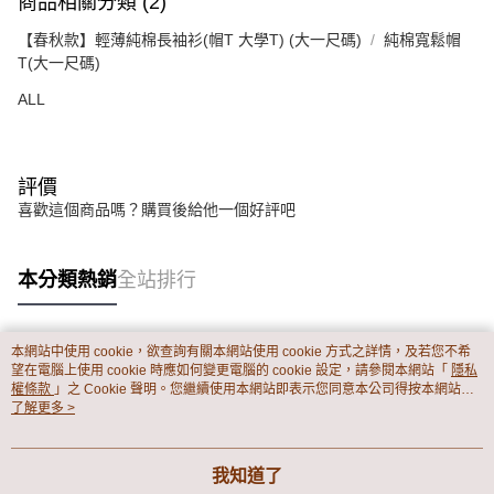
商品相關分類 (2)
【春秋款】輕薄純棉長袖衫(帽T 大學T) (大一尺碼)
純棉寬鬆帽
T(大一尺碼)
ALL
評價
喜歡這個商品嗎？購買後給他一個好評吧
本分類熱銷
全站排行
本網站中使用 cookie，欲查詢有關本網站使用 cookie 方式之詳情，及若您不希
熱門標籤
望在電腦上使用 cookie 時應如何變更電腦的 cookie 設定，請參閱本網站「
隱私
權條款
」之 Cookie 聲明。您繼續使用本網站即表示您同意本公司得按本網站使
用條款之 Cookie 聲明使用 cookie。
了解更多 >
我知道了