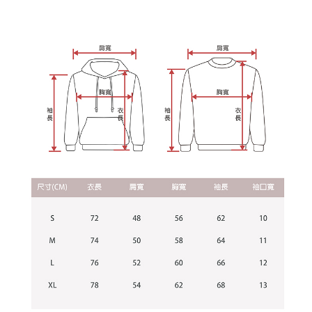
宅配
【注意事項】
１．透過由恩沛科技股份有限公司提供之「AFTEE先享後付」服務完成之交
每筆NT$65，滿NT$899(含以上)免運費
易，需依本服務之必要範圍內提供個人資料，並將交易相關給付款項請求債
權轉讓予恩沛科技股份有限公司。
２．關於個人資料處理事宜，請瀏覽以下網址：
https://aftee.tw/terms/#terms3
３．未成年的使用者請事先徵得法定代理人或監護人之同意方可使用
「AFTEE先享後付」，若未經同意申辦者引起之損失，本公司不負相關責
任。
４．使用「AFTEE先享後付」時，將依據個別帳號之用戶狀況，依本公司即
時審查核予不同之上限額度；若仍有額度不足之情形，本公司將視審查結果
請求用戶進行身份認證。
５．嚴禁一人註冊多個帳號或使用他人資訊註冊。若發現惡意使用之情形，
恩沛科技股份有限公司將有權停止該用戶之使用額度並採取法律行動。