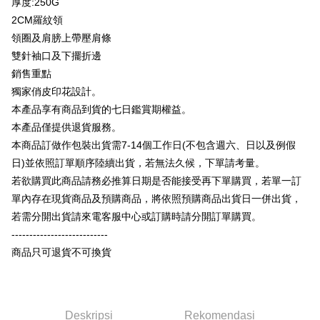
厚度:250G
Plus PAY
Limited
Bank Komersial E.SUN
DBS Bank
Taiwan
2CM羅紋領
Union Bank of Taiwan
Far Eastern International
Bank Antarabangsa
Bank CTBC
OP Pay Later
Bank
Taishin
領圈及肩膀上帶壓肩條
Deskripsi
Yuanta Commercial Bank
Bank SinoPac
Syarikat Kad Kredit
雙針袖口及下擺折邊
[Terma Penggunaan untuk OP Pay Later]
Bank Komersial E.SUN
DBS Bank
Rakuten Taiwan
AFTEE
銷售重點
Bank Antarabangsa
Bank CTBC
Perkhidmatan ini disediakan oleh Taiwan Mobile dan tersedia untuk
Deskripsi
獨家俏皮印花設計。
Taishin
pengguna Taiwan Mobile tanpa memerlukan permohonan tambahan.
Pertama, Mengenai Perkhidmatan AFTEE Beli Sekarang Bayar Kemudian
本產品享有商品到貨的七日鑑賞期權益。
Syarikat Kad Kredit
Pemindahan ATM
1. Dengan memilih AFTEE sebagai kaedah pembayaran, mesej
Rakuten Taiwan
本產品僅提供退貨服務。
Jika anda memilih OP Pay Later sebagai kaedah pembayaran, sistem
pengesahan AFTEE akan muncul.
akan mengarahkan anda secara automatik ke proses transaksi OP Pay
本商品訂做作包裝出貨需7-14個工作日(不包含週六、日以及例假
2. Anda boleh meneruskan pembayaran selepas pengesahan SMS.
Pilihan Penghantaran
Later selepas pesanan dibuat. Anda perlu mengesahkan nombor telefon
3. Tiada bayaran diperlukan apabila pesanan disahkan. Produk akan
日)並依照訂單順序陸續出貨，若無法久候，下單請考量。
mudah alih anda, memilih bilangan ansuran, dan menetapkan tarikh
dihantar ke alamat yang ditetapkan.
全家付款取貨
akhir pembayaran. Transaksi akan dianggap selesai setelah pembayaran
若欲購買此商品請務必推算日期是否能接受再下單購買，若單一訂
4. Setelah pesanan disahkan, anda akan menerima SMS pembayaran
disahkan.
NT$65/pesanan | Penghantaran percuma untuk pesanan
manakala ahli aplikasi akan menerima pemberitahuan tolak aplikasi
單內存在現貨商品及預購商品，將依照預購商品出貨日一併出貨，
NT$899 atau lebih
AFTEE.
若需分開出貨請來電客服中心或訂購時請分開訂單購買。
Had kredit yang diluluskan, tempoh ansuran yang tersedia, dan yuran
5. Tiada bayaran diperlukan apabila anda menerima produk. Sila buat
yang dikenakan adalah tertakluk kepada maklumat yang dinyatakan
---------------------------
pembayaran di empat kedai serbaneka utama, ATM atau perbankan
付款後全家取貨
pada halaman pengesahan transaksi seterusnya.
dalam talian dengan SMS pembayaran atau pemberitahuan tolak aplikasi
商品只可退貨不可換貨
NT$60/pesanan | Penghantaran percuma untuk pesanan
AFTEE.
Jika transaksi tidak disahkan dalam masa 30 minit selepas pesanan
NT$899 atau lebih
dibuat, atau jika permohonan gagal dalam proses semakan, pesanan
Sila ambil perhatian bahawa tempoh pembayaran adalah 14 hari. Walau
akan dibatalkan secara automatik. Jika permohonan gagal pada
7-11付款取貨
bagaimanapun, bagi mereka yang telah memuat turun Aplikasi AFTEE
peringkat "semakan manual", ini bermakna kriteria pemarkahan sistem
dan mendaftar sebagai ahli AFTEE boleh menikmati tempoh pembayaran
Deskripsi
Rekomendasi