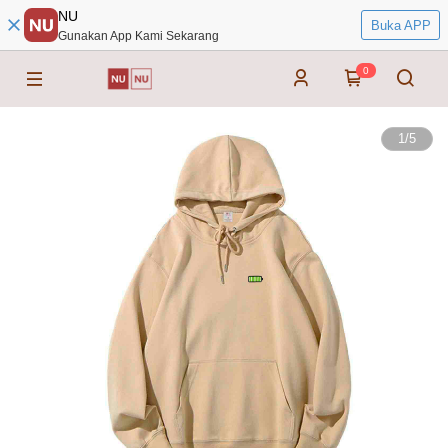
NU
Buka APP
Gunakan App Kami Sekarang
0
1
/
5