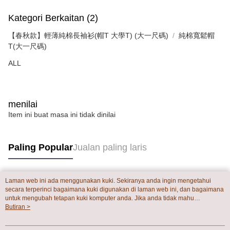
penilaian boleh diberikan.
Kategori Berkaitan (2)
【Penerangan Kaedah Pembayaran】
1. Pembayaran ansuran tidak digabungkan dalam bil telekomunikasi,
【春秋款】輕薄純棉長袖衫(帽T 大學T) (大一尺碼)
純棉寬鬆帽
"Pembayaran Ansuran Gogo" akan menghantar SMS peringatan
T(大一尺碼)
pembayaran selepas tarikh penyelesaian bulanan.
2. Melalui pautan SMS untuk membuka bil, anda boleh memilih untuk
ALL
membayar melalui "Kod bar kedai serbaneka / Kedai rasmi Taiwan
Mobile / Pemindahan bank / Pembayaran J街口 / iPASS MONEY" dan
saluran lain.
menilai
【Nota Penting】
1. Perkhidmatan ini disediakan oleh "Taiwan Mobile Co., Ltd." untuk
Item ini buat masa ini tidak dinilai
membolehkan pengguna membeli produk atau perkhidmatan melalui
perkhidmatan ini semasa transaksi, dan kedai akan menyerahkan hak
tuntutan harga jual/beli ansuran kepada syarikat ini untuk membayar bil
Paling Popular
Jualan paling laris
menggunakan bil syarikat ini.
2. Berdasarkan tujuan kontrak persetujuan pembayaran menggunakan
"Pembayaran Ansuran Gogo", kedai akan memberikan maklumat peribadi
anda (termasuk nama, telefon atau alamat) kepada Taiwan Mobile untuk
Laman web ini ada menggunakan kuki. Sekiranya anda ingin mengetahui
Tag Popular
pengumpulan, pemprosesan dan penggunaan, untuk pengesahan,
secara terperinci bagaimana kuki digunakan di laman web ini, dan bagaimana
semakan dan pembetulan data yang diperlukan untuk bil ansuran oleh
untuk mengubah tetapan kuki komputer anda. Jika anda tidak mahu
Taiwan Mobile.
menggunakan kuki di komputer anda, sila rujuk penerangan mengenai kuki.
Butiran >
3. Sila baca syarat perkhidmatan pengguna secara lengkap melalui
Dasar Privasi
Laman web ini ada menggunakan kuki. Sekiranya anda ingin
pautan berikut: https://oppay.tw/userRule
mengetahui secara terperinci bagaimana kuki digunakan di laman web ini,