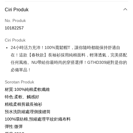
Kaedah Pembayaran
Ciri Produk
Kad Kredit (Bayaran Penuh)
No. Produk
Ansuran Kad Kredit
10182257
3 ansuran pada kadar faedah 0,
NT$179
setiap ansuran
Ciri Produk
21 Bank
6 ansuran pada kadar faedah 0,
NT$89
setiap
Taiwan Cooperative Bank
Bank Komersial Pertama
24小時活力充沛！100%寬鬆帽T，讓你隨時都能保持舒適自
Hua Nan Commercial
Chang Hwa Commercial
ansuran
21 Bank
Bank
Bank
在！這款【春秋款】長袖衫採用純棉面料，輕薄透氣，完美搭配
12 ansuran pada kadar faedah 0,
NT$44
setiap ansuran
Taiwan Cooperative Bank
Bank Komersial Pertama
The Shanghai
Bank Komersial Taipei
任何風格。NU帶給你最時尚的穿搭選擇！GTHD309絕對是你的
Hua Nan Commercial Bank
Chang Hwa Commercial Bank
21 Bank
Taiwan Cooperative Bank
Bank Komersial Pertama
Commercial & Savings
Fubon
Pengambilan di Kedai Serbaneka
必備單品！
The Shanghai Commercial &
Bank Komersial Taipei Fubon
Hua Nan Commercial
Chang Hwa Commercial
Bank
Savings Bank
LINE Pay
Bank
Bank
Bank Cathay United
Mega International
Sorotan Produk
Bank Cathay United
Mega International Commercial
The Shanghai
Bank Komersial Taipei
Commercial Bank
材質:100%純棉柔軟纖維
Bank
Apple Pay
Commercial & Savings
Fubon
Taiwan Business Bank
Taichung Commercial
Taiwan Business Bank
Taichung Commercial Bank
特色:柔軟、觸感好
Bank
Bank
JKOPAY
HSBC Bank (Taiwan) Limited
Hwatai Bank
精梳柔棉剪裁長袖衫
Bank Cathay United
Mega International
HSBC Bank (Taiwan)
Hwatai Bank
Union Bank of Taiwan
Far Eastern International Bank
Commercial Bank
Limited
預水洗防縮處理側接縫筒
Easy Wallet
Yuanta Commercial Bank
Bank SinoPac
Taiwan Business Bank
Taichung Commercial
Union Bank of Taiwan
Far Eastern International
100%環紡棉,預縮處理平紋針織布料
Bank Komersial E.SUN
DBS Bank
Bank
Google Pay
Bank
彈性:微彈
Bank Antarabangsa Taishin
Bank CTBC
HSBC Bank (Taiwan)
Hwatai Bank
Yuanta Commercial Bank
Bank SinoPac
Syarikat Kad Kredit Rakuten