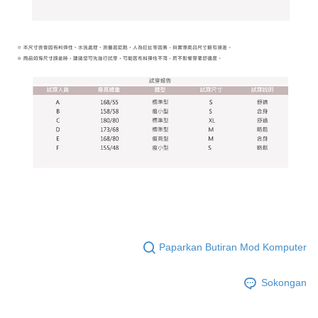
tujuan pengumpulan, pemprosesan dan penggunaan data yang
(https://aftee.tw/privacypolicy/
) untuk maklumat lanjut.
diperlukan untuk pengebilan ansuran, termasuk pengesahan,
pengesahan semula dan pembetulan.
Jumlah yang diperakui untuk pengguna kali pertama yang lulus
kelulusan boleh sehingga NT$10,000. Jika pengguna tidak membuat
Untuk terma perkhidmatan penuh, sila rujuk pautan berikut:
pembayaran dalam tempoh tersebut, yuran pembayaran lewat sebanyak
https://oppay.tw/userRule
" target="_blank" class="link revert-
20% setahun akan dikenakan. Pengguna bawah umur dikehendaki
style">https://oppay.tw/userRule
mendapatkan kebenaran daripada ibu bapa atau penjaga yang sah
untuk menggunakan AFTEE.
【Panduan Penggunaan Pembayaran Ansuran Gogo】
1. Perkhidmatan ini disediakan oleh Taiwan Mobile, pengguna telefon
Sila hubungi NP Taiwan Inc. di
cs_tw@netprotections.co.jp
jika anda
mudah alih boleh segera menggunakan tanpa perlu memohon lagi.
mempunyai sebarang kebimbangan mengenai pemprosesan dan
(Hanya untuk nombor langganan peribadi, tidak terbuka untuk syarikat
penggunaan pada data peribadi. Jika anda tidak bersetuju dengan data
dan kad prabayar)
peribadi yang disenaraikan seperti di atas akan dikumpul dan digunakan
2. Pilihan kaedah pembayaran "Pembayaran Ansuran Gogo", selepas
oleh AFTEE, sila jangan gunakan perkhidmatan ini.
pesanan ditubuhkan, akan secara automatik dialihkan ke proses
transaksi Gogo, selepas pengesahan nombor telefon, pilih bilangan
ansuran yang diingini, tarikh akhir pembayaran, dan setelah
mengesahkan pembayaran, transaksi akan selesai.
3. Jumlah kelulusan sebenar, bilangan ansuran dan jumlah bayaran
adalah berdasarkan halaman pengesahan transaksi seterusnya.
Paparkan Butiran Mod Komputer
4. Dalam masa 30 minit selepas pesanan ditubuhkan, jika tidak pergi
untuk mengesahkan transaksi atau jika tidak lulus semakan, pesanan
Sokongan
akan dibatalkan secara automatik. Jika terdapat situasi "pindah untuk
semakan khusus" yang tidak lulus, ini menunjukkan bahawa sistem
penilaian tidak mencukupi, tiada penjelasan mengenai kandungan