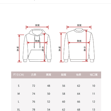
NT$65/pesanan | Penghantaran percuma untuk pesanan
tidak dipenuhi; butiran penilaian khusus tidak akan didedahkan.
sehingga 45 hari.
NT$899 atau lebih
[Arahan Pembayaran]
Tempoh pembayaran dikira dari masa kedai meminta pembayaran anda,
付款後7-11取貨
ditambah dengan bilangan hari yang boleh dilanjutkan oleh AFTEE. Anda
Pembayaran ansuran melalui OP Pay Later akan dibilkan secara
boleh melanjutkan tempoh pembayaran anda sebelum anda menerima
NT$60/pesanan | Penghantaran percuma untuk pesanan
berasingan dan tidak termasuk dalam bil telekom anda. SMS peringatan
pesanan. Walau bagaimanapun, tiada jaminan bahawa anda boleh
pembayaran akan dihantar selepas kitaran bil bulanan.
NT$899 atau lebih
menerima pesanan anda semasa tempoh pembayaran (cth.: produk
prapesanan atau produk yang mungkin mengambil masa yang lebih
Selepas mengakses bil melalui pautan dalam SMS, anda boleh
宅配
lama untuk dihantar). Oleh itu, anda dikehendaki membuat pembayaran
menyelesaikan pembayaran anda melalui salah satu saluran berikut: kod
kepada AFTEE dalam tempoh sama ada anda menerima pesanan.
NT$65/pesanan | Penghantaran percuma untuk pesanan
bar kedai serbaneka, kedai runcit Taiwan Mobile, pemindahan bank,
JKOPay, atau iPASS MONEY.
NT$899 atau lebih
Kedua, Sekatan Pembayaran
1. Jumlah yang diperakui untuk pengguna kali pertama boleh sehingga
[Nota Penting]
NT$10,000. Amaun diperakui sebenar yang diluluskan akan berdasarkan
keputusan pensijilan dan semakan oleh AFTEE.
Perkhidmatan ini disediakan oleh Taiwan Mobile Co., Ltd. (“Syarikat”),
2. Amaun perbelanjaan minimum mestilah lebih besar daripada NT$20.
yang membolehkan pelanggan membeli barangan atau perkhidmatan
3. Pada masa ini hanya tersedia untuk ahli Taiwan.
melalui perkhidmatan ini pada masa transaksi. Hasil daripada pembelian
atau pembayaran ansuran akan dipindahkan oleh peniaga kepada
Ketiga, Syarat Perkhidmatan
Syarikat, dan pelanggan hendaklah membuat pembayaran mengikut
Perkhidmatan AFTEE Beli Sekarang Bayar Kemudian disediakan oleh NP
perjanjian menggunakan sistem bil Syarikat.
Taiwan, Inc. dan AFTEE akan membuat bil kepada pengguna. AFTEE
akan menggunakan data peribadi yang dikumpul (termasuk nama
Untuk memenuhi hubungan kontrak yang terjalin melalui persetujuan
pembeli, no. telefon, nama penerima, no. telefon, alamat penerima) untuk
penggunaan OP Pay Later, peniaga akan memberikan maklumat peribadi
penggunaan perkhidmatan. Sila rujuk kepada "Penyata Pengumpulan
anda (termasuk nama, nombor telefon, atau alamat) kepada Syarikat bagi
Data Peribadi, Pemprosesan, Penggunaan"