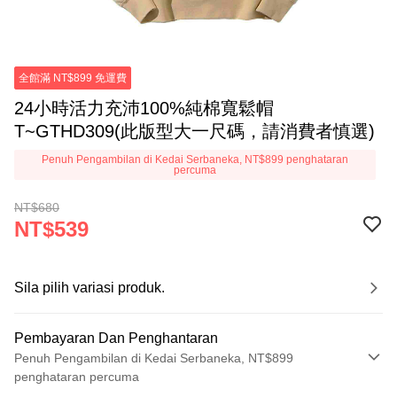
全館滿 NT$899 免運費
24小時活力充沛100%純棉寬鬆帽
T~GTHD309(此版型大一尺碼，請消費者慎選)
Penuh Pengambilan di Kedai Serbaneka, NT$899 penghataran
percuma
NT$680
NT$539
Sila pilih variasi produk.
Pembayaran Dan Penghantaran
Penuh Pengambilan di Kedai Serbaneka, NT$899
penghataran percuma