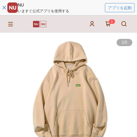
NU
アプリを起動
いますぐ公式アプリを使用する
0
1
/
5