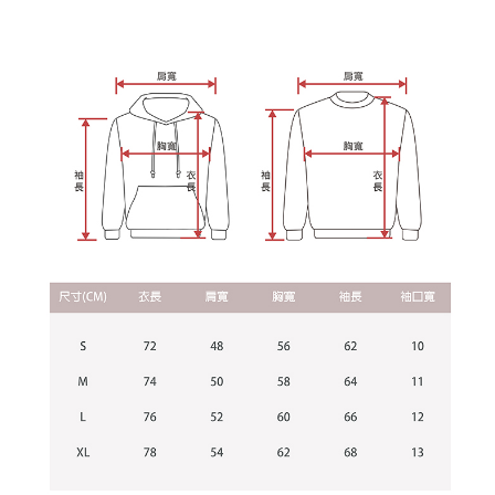
わらず、AFTEEで指定された期限内にお支払いください。
購入できるようにし、店舗が売買／分割払い売買の債権を当社に譲渡した
配送毎にNT$65、NT$899以上で送料無料
後、契約に基づいて当社の請求書で帳款を支払うことになります。
二、支払い限度額
2. 「OP Pay Later」を利用する契約関係の目的から、店舗はあなたの個人
1.初回 AFTEEを ご利用の際に、認証結果及び当社の審査の結果に基づ
情報（名前、電話または住所を含む）を台湾大哥大に提供し、収集、処理
き、限度額が設定されます。
および利用するために、当社があなた本人と分割請求書に必要な情報の確
2.決済金額は最低NT$20です。
認、照合および修正を行います。
3.現在、台湾の会員のみご利用いただけます。
3. 完全なユーザーサービス規約については、以下のリンクを参照してくだ
さい：
https://oppay.tw/userRule
三、利用規約「AFTEE代金後払い」（以下当サービスという）はネットプ
ロテクションズ（以下 AFTEE という）が提供し、AFTEEが代金を徴収し
ます。当サービスご利用の際に提供しなければならない個人情報（注文者
の氏名、電話番号、受取人の氏名、電話番号、受取人住所を含むがこれに
限らない）は、AFTEEに渡され当サービスで必要な範囲内で利用されま
す。AFTEEの個人情報の収集、処理、利用について、詳細はAFTEE公式ホ
ームページの『個人情報の収集、処理及び利用に関する声明』をご参照く
ださい（
https://aftee.tw/privacypolicy/
）。
AFTEEの初回ご利用の際に、審査を通過すれば、最高額がNT$10,000にな
ります。支払い期限を過ぎた場合、その金額に基づいて年利20%の遅延滞
納金が加算されます。未成年の利用者は、事前に法定代理人または後見人
の同意を得ればAFTEEをご利用いただけます。
個人情報の処理、利用について疑問がある、または関連する法律の権利を
行使したい場合は、ネットプロテクションズ
cs_tw@netprotections.co.jp
にご連絡ください。上記に示した個人情報を、必要な購入注文書とあわせ