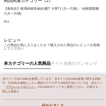
商品関連カテゴリー（2）
【春秋款】輕薄純棉長袖衫(帽T 大學T) (大一尺碼)
純棉寬鬆帽
T(大一尺碼)
ALL
レビュー
この商品が気に入りましたか？購入された商品のレビューを投稿
してください
本カテゴリーの人気商品
サイト全体のランキング
当サイトではCookieを使用しています。当サイトのCookie使用に関する詳細
人気タグ
や、Cookieを無効にしたい場合のブラウザでの設定方法については、当サイト
「
プライバシーポリシー
」のCookieポリシーをご参照ください。お客さま
が、当サイトを引き続き使用される場合、当社がサイト利用規約のCookieポリ
詳しく見る >
シーに基づいてCookieを使用することに同意したものとみなします。
分かりました