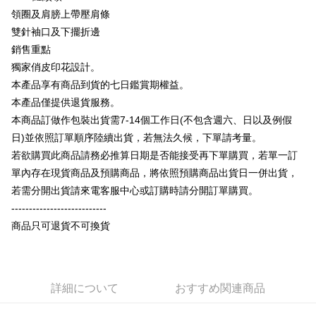
説明
領圈及肩膀上帶壓肩條
【OP Pay Later 使用説明】
雙針袖口及下擺折邊
AFTEE代金後払い
1. 本サービスは台湾大哥大によって提供され、台湾大哥大のユーザーは追
加の申請なしで即時に利用可能です。
銷售重點
説明
2. 支払い方法で「OP Pay Later」を選択すると、注文が成立した後に自動
獨家俏皮印花設計。
一、 AFTEE代金後払いについて
的に OP Pay Later の取引プロセスに移行し、携帯番号を確認後、分割払
ATM払い
1.お支払い方法でAFTEE代金後払いを選択すると、携帯電話認証ウィンド
本產品享有商品到貨的七日鑑賞期權益。
いの回数や支払い期限を選択し、支払いを確認すると取引が完了します。
ウが表示されます。
3. 実際の承認額、分割回数および費用については、後続の取引確認ページ
本產品僅提供退貨服務。
2.SMSで認証してお支払い手続を進めてください。
配送方法
を基準とします。
3.注文するときのお支払いは不要です。商品はご指定の住所に配送されま
本商品訂做作包裝出貨需7-14個工作日(不包含週六、日以及例假
4. 注文成立後30分以内に確認取引を行わない場合や審査が通過しない場
す。
全家付款取貨
日)並依照訂單順序陸續出貨，若無法久候，下單請考量。
合、注文は自動的にキャンセルされます。「転専審査」に未通過の状況が
4.ご注文が完了すると、携帯に支払い通知のSMSが届きます。アプリ会員
発生した場合は、システムの評価基準に達していないことを意味し、評価
配送毎にNT$65、NT$899以上で送料無料
若欲購買此商品請務必推算日期是否能接受再下單購買，若單一訂
の場合は、AFTEE アプリプッシュ通知が届きます。
内容についての説明はいたしかねます。
5.商品受け取り時のお支払いは不要です。商品を確かめてから、SMSまた
單內存在現貨商品及預購商品，將依照預購商品出貨日一併出貨，
付款後全家取貨
はアプリの通知に従って、4大コンビニ、またはATM/オンラインバンキン
若需分開出貨請來電客服中心或訂購時請分開訂單購買。
グでお支払いください。
配送毎にNT$60、NT$899以上で送料無料
【支払い方法の説明】
---------------------------
1. 分割払いの金額は電信請求書に統合されず、「OP Pay Later」は毎月の
代金納付期限は最短で 14 日以内ですので、ご注意ください。AFTEE アプ
7-11付款取貨
商品只可退貨不可換貨
締め日後に支払いリマインダーのSMSを送信します。
リをダウンロードして AFTEE 会員になるとお支払い期限を最長 45 日以内
2. SMSのリンクを通じて請求書を開いた後、「コンビニバーコード／台湾
配送毎にNT$65、NT$899以上で送料無料
まで延長できます。
大直営店舗／銀行振込／街口支払い／iPASS MONEY」などのチャネルで
支払いを選択できます。
付款後7-11取貨
お支払期限は、ショップが請求した期日と、AFTEEで延長できる日数をも
とに計算されます。AFTEEで注文すると、商品を受け取るまで支払い期限
配送毎にNT$60、NT$899以上で送料無料
詳細について
おすすめ関連商品
【注意事項】
を延長できますが、商品を期限内に受け取れない場合があります（例：予
1. 本サービスは「台湾大哥大株式会社」（以下「当社」といいます）によ
約商品や商品到着日が比較的遅い商品）。そのため、商品到着の有無に関
宅配
って提供され、ユーザーが取引時に本サービスを通じて商品やサービスを