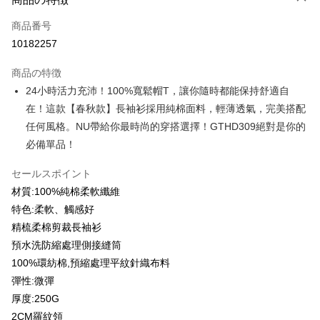
クレジットカード1回払い
商品番号
クレジットカード分割払い
10182257
3回払い、金利0、毎回
NT$179
21行の銀行
商品の特徴
6回払い、金利0、毎回
NT$89
21行の銀行
合作金庫商業銀行
第一商業銀行
24小時活力充沛！100%寬鬆帽T，讓你隨時都能保持舒適自
華南商業銀行
彰化商業銀行
12回払い、金利0、毎回
NT$44
21行の銀行
合作金庫商業銀行
第一商業銀行
在！這款【春秋款】長袖衫採用純棉面料，輕薄透氣，完美搭配
上海商業儲蓄銀行
台北富邦商業銀行
華南商業銀行
彰化商業銀行
合作金庫商業銀行
第一商業銀行
コンビニ店頭代金引換
国泰世華商業銀行
兆豐國際商業銀行
任何風格。NU帶給你最時尚的穿搭選擇！GTHD309絕對是你的
上海商業儲蓄銀行
台北富邦商業銀行
華南商業銀行
彰化商業銀行
台湾中小企業銀行
台中商業銀行
必備單品！
国泰世華商業銀行
兆豐國際商業銀行
LINE Pay
上海商業儲蓄銀行
台北富邦商業銀行
HSBC(台湾)商業銀行
華泰商業銀行
台湾中小企業銀行
台中商業銀行
国泰世華商業銀行
兆豐國際商業銀行
聯邦商業銀行
遠東国際商業銀行
セールスポイント
HSBC(台湾)商業銀行
華泰商業銀行
Apple Pay
台湾中小企業銀行
台中商業銀行
元大商業銀行
永豐商業銀行
聯邦商業銀行
遠東国際商業銀行
材質:100%純棉柔軟纖維
HSBC(台湾)商業銀行
華泰商業銀行
玉山商業銀行
星展(台湾)商業銀行
JKOPAY
元大商業銀行
永豐商業銀行
特色:柔軟、觸感好
聯邦商業銀行
遠東国際商業銀行
台新國際商業銀行
中国信託商業銀行
玉山商業銀行
星展(台湾)商業銀行
元大商業銀行
永豐商業銀行
精梳柔棉剪裁長袖衫
台湾楽天クレジットカード会社
Easy Wallet
台新國際商業銀行
中国信託商業銀行
玉山商業銀行
星展(台湾)商業銀行
預水洗防縮處理側接縫筒
台湾楽天クレジットカード会社
台新國際商業銀行
中国信託商業銀行
Google Pay
100%環紡棉,預縮處理平紋針織布料
台湾楽天クレジットカード会社
彈性:微彈
Plus Pay
厚度:250G
OP Pay Later
2CM羅紋領