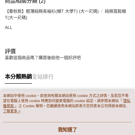
商品相關分類 (2)
【春秋款】輕薄純棉長袖衫(帽T 大學T) (大一尺碼)
純棉寬鬆帽
T(大一尺碼)
ALL
評價
喜歡這個商品嗎？購買後給他一個好評吧
本分類熱銷
全站排行
本網站中使用 cookie，欲查詢有關本網站使用 cookie 方式之詳情，及若您不希
熱門標籤
望在電腦上使用 cookie 時應如何變更電腦的 cookie 設定，請參閱本網站「
隱私
權條款
」之 Cookie 聲明。您繼續使用本網站即表示您同意本公司得按本網站使
用條款之 Cookie 聲明使用 cookie。
了解更多 >
我知道了