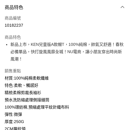
付款方式
商品特色
信用卡一次付款
商品編號
信用卡分期付款
10182237
3 期 0 利率 每期
NT$179
21家銀行
商品特色
6 期 0 利率 每期
NT$89
21家銀行
合作金庫商業銀行
第一商業銀行
新品上市，KEN兒童版A款帽T，100%純棉，帥氣又舒適！春秋
華南商業銀行
彰化商業銀行
12 期 0 利率 每期
NT$44
21家銀行
合作金庫商業銀行
第一商業銀行
必備單品，快打旋風風靡全城！NU電商，讓小朋友穿出時尚新
上海商業儲蓄銀行
台北富邦商業銀行
華南商業銀行
彰化商業銀行
合作金庫商業銀行
第一商業銀行
超商取貨付款
國泰世華商業銀行
兆豐國際商業銀行
風潮！
上海商業儲蓄銀行
台北富邦商業銀行
華南商業銀行
彰化商業銀行
臺灣中小企業銀行
台中商業銀行
國泰世華商業銀行
兆豐國際商業銀行
LINE Pay
上海商業儲蓄銀行
台北富邦商業銀行
銷售重點
匯豐（台灣）商業銀行
華泰商業銀行
臺灣中小企業銀行
台中商業銀行
國泰世華商業銀行
兆豐國際商業銀行
聯邦商業銀行
遠東國際商業銀行
材質:100%純棉柔軟纖維
匯豐（台灣）商業銀行
華泰商業銀行
Apple Pay
臺灣中小企業銀行
台中商業銀行
元大商業銀行
永豐商業銀行
特色:柔軟、觸感好
聯邦商業銀行
遠東國際商業銀行
匯豐（台灣）商業銀行
華泰商業銀行
玉山商業銀行
星展（台灣）商業銀行
街口支付
元大商業銀行
永豐商業銀行
精梳柔棉剪裁長袖衫
聯邦商業銀行
遠東國際商業銀行
台新國際商業銀行
中國信託商業銀行
玉山商業銀行
星展（台灣）商業銀行
預水洗防縮處理側接縫筒
元大商業銀行
永豐商業銀行
台灣樂天信用卡公司
悠遊付
台新國際商業銀行
中國信託商業銀行
玉山商業銀行
星展（台灣）商業銀行
100%環紡棉,預縮處理平紋針織布料
台灣樂天信用卡公司
台新國際商業銀行
中國信託商業銀行
Google Pay
彈性:微彈
台灣樂天信用卡公司
厚度:250G
全盈+PAY
2CM羅紋領