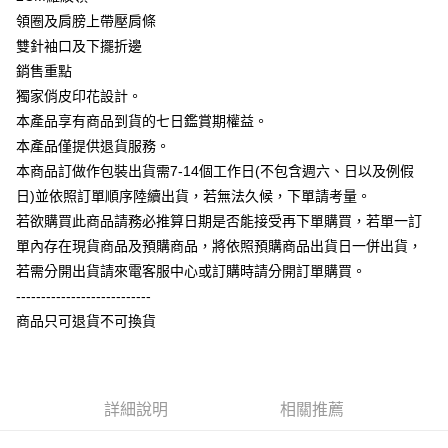
大哥付你分期
領圈及肩膀上帶壓肩條
相關說明
雙針袖口及下擺折邊
【大哥付你分期使用說明】
銷售重點
AFTEE先享後付
1.本服務由台灣大哥大提供，台灣大哥大用戶可立即使用無須另外申請。
獨家俏皮印花設計。
2.付款方式選擇「大哥付你分期」，訂單成立後會自動跳轉到大哥付的交易
相關說明
流程，驗證手機門號後，選擇欲分期的期數、繳款截止日，確認付款後即完
本產品享有商品到貨的七日鑑賞期權益。
【關於「AFTEE先享後付」】
成交易。
ATM付款
AFTEE先享後付是「在收到商品之後才付款」的支付方式。 讓您購物簡單
本產品僅提供退貨服務。
3.實際核准額度、可分期數及費用金額請依後續交易確認頁面所載為準。
便利好安心！
4.訂單成立30分鐘內，如未前往確認交易或遇審核未通過，訂單將自動取
本商品訂做作包裝出貨需7-14個工作日(不包含週六、日以及例假
１．簡單：不需註冊會員、不需綁卡、不需儲值。
運送方式
消。如遇「轉專審核」未通過狀況，表示未達大哥付你分期系統評分，恕無
２．便利：只要手機號碼，簡訊認證，即可結帳。
日)並依照訂單順序陸續出貨，若無法久候，下單請考量。
法說明評估內容。
３．安心：先確認商品／服務後，再付款。
全家付款取貨
若欲購買此商品請務必推算日期是否能接受再下單購買，若單一訂
【繳款方式說明】
1.分期款項不併入電信帳單，「大哥付你分期」於每月結算日後寄送繳費提
每筆NT$65，滿NT$899(含以上)免運費
單內存在現貨商品及預購商品，將依照預購商品出貨日一併出貨，
【「AFTEE先享後付」結帳流程】
醒簡訊。
１．於結帳方式選擇「AFTEE先享後付」後，將跳轉至「AFTEE先享後付」
若需分開出貨請來電客服中心或訂購時請分開訂單購買。
2.透過簡訊連結打開帳單後，可選擇「超商條碼／台灣大直營門市／銀行轉
付款後全家取貨
結帳頁面，進行簡訊認證並確認金額後，即可完成結帳。
帳／街口支付／iPASS MONEY」等通路繳費。
---------------------------
２．訂單成立數日內，您將收到繳費通知簡訊。
每筆NT$60，滿NT$899(含以上)免運費
商品只可退貨不可換貨
３．收到繳費通知簡訊後14天內，點擊此簡訊中的連結，可透過四大超商／
【注意事項】
ATM／網路銀行／等多元方式進行付款，方視為交易完成。
7-11付款取貨
1.本服務係由「台灣大哥大股份有限公司」（以下簡稱本公司）所提供，讓
※ 請注意：結帳手續完成當下不需立刻繳費，但若您需要取消訂單，請聯絡
用戶於交易時，得透過本服務購買商品或服務，並由商店將買賣／分期付款
每筆NT$65，滿NT$899(含以上)免運費
購買商品的店家。未經商家同意取消之訂單仍視為有效，需透過AFTEE先享
買賣價金債權讓與本公司後，依約使用本公司帳單繳交帳款。
後付繳納相關費用。
2.基於同意付款使用「大哥付你分期」之契約關係目的，商店將以您的個人
詳細說明
相關推薦
付款後7-11取貨
※ 交易是否成功請以「AFTEE先享後付 」之結帳頁面顯示為準，若有關於
資料（包含姓名、電話或地址）提供予台灣大哥大進項蒐集、處理及利用，
是否繳費成功／繳費後需取消欲退款等相關疑問，請聯繫「AFTEE先享後付
每筆NT$60，滿NT$899(含以上)免運費
由本公司與您本人進行分期帳單所需資料之確認、核對及更正。
客戶支援中心」
https://netprotections.freshdesk.com/support/home