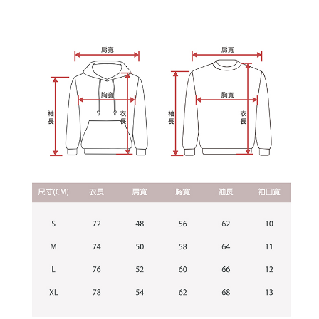
3.完整用戶服務條款，請詳閱以下連結：
https://oppay.tw/userRule
宅配
【注意事項】
１．透過由恩沛科技股份有限公司提供之「AFTEE先享後付」服務完成之交
每筆NT$65，滿NT$899(含以上)免運費
易，需依本服務之必要範圍內提供個人資料，並將交易相關給付款項請求債
權轉讓予恩沛科技股份有限公司。
２．關於個人資料處理事宜，請瀏覽以下網址：
https://aftee.tw/terms/#terms3
３．未成年的使用者請事先徵得法定代理人或監護人之同意方可使用
「AFTEE先享後付」，若未經同意申辦者引起之損失，本公司不負相關責
任。
４．使用「AFTEE先享後付」時，將依據個別帳號之用戶狀況，依本公司即
時審查核予不同之上限額度；若仍有額度不足之情形，本公司將視審查結果
請求用戶進行身份認證。
５．嚴禁一人註冊多個帳號或使用他人資訊註冊。若發現惡意使用之情形，
恩沛科技股份有限公司將有權停止該用戶之使用額度並採取法律行動。