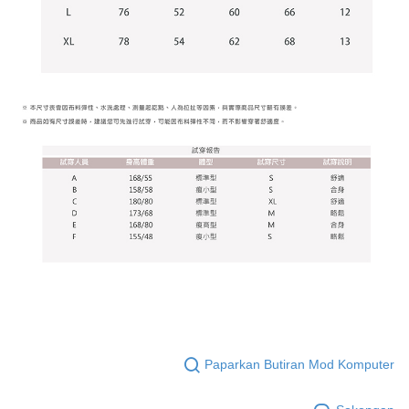
penggunaan perkhidmatan. Sila rujuk kepada "Penyata Pengumpulan
anda (termasuk nama, nombor telefon, atau alamat) kepada Syarikat bagi
Data Peribadi, Pemprosesan, Penggunaan"
tujuan pengumpulan, pemprosesan dan penggunaan data yang
(https://aftee.tw/privacypolicy/
) untuk maklumat lanjut.
diperlukan untuk pengebilan ansuran, termasuk pengesahan,
pengesahan semula dan pembetulan.
Jumlah yang diperakui untuk pengguna kali pertama yang lulus
kelulusan boleh sehingga NT$10,000. Jika pengguna tidak membuat
Untuk terma perkhidmatan penuh, sila rujuk pautan berikut:
pembayaran dalam tempoh tersebut, yuran pembayaran lewat sebanyak
https://oppay.tw/userRule
" target="_blank" class="link revert-
20% setahun akan dikenakan. Pengguna bawah umur dikehendaki
style">https://oppay.tw/userRule
mendapatkan kebenaran daripada ibu bapa atau penjaga yang sah
untuk menggunakan AFTEE.
【Panduan Penggunaan Pembayaran Ansuran Gogo】
1. Perkhidmatan ini disediakan oleh Taiwan Mobile, pengguna telefon
Sila hubungi NP Taiwan Inc. di
cs_tw@netprotections.co.jp
jika anda
mudah alih boleh segera menggunakan tanpa perlu memohon lagi.
mempunyai sebarang kebimbangan mengenai pemprosesan dan
(Hanya untuk nombor langganan peribadi, tidak terbuka untuk syarikat
penggunaan pada data peribadi. Jika anda tidak bersetuju dengan data
dan kad prabayar)
peribadi yang disenaraikan seperti di atas akan dikumpul dan digunakan
2. Pilihan kaedah pembayaran "Pembayaran Ansuran Gogo", selepas
oleh AFTEE, sila jangan gunakan perkhidmatan ini.
pesanan ditubuhkan, akan secara automatik dialihkan ke proses
transaksi Gogo, selepas pengesahan nombor telefon, pilih bilangan
ansuran yang diingini, tarikh akhir pembayaran, dan setelah
mengesahkan pembayaran, transaksi akan selesai.
3. Jumlah kelulusan sebenar, bilangan ansuran dan jumlah bayaran
adalah berdasarkan halaman pengesahan transaksi seterusnya.
4. Dalam masa 30 minit selepas pesanan ditubuhkan, jika tidak pergi
Paparkan Butiran Mod Komputer
untuk mengesahkan transaksi atau jika tidak lulus semakan, pesanan
akan dibatalkan secara automatik. Jika terdapat situasi "pindah untuk
semakan khusus" yang tidak lulus, ini menunjukkan bahawa sistem