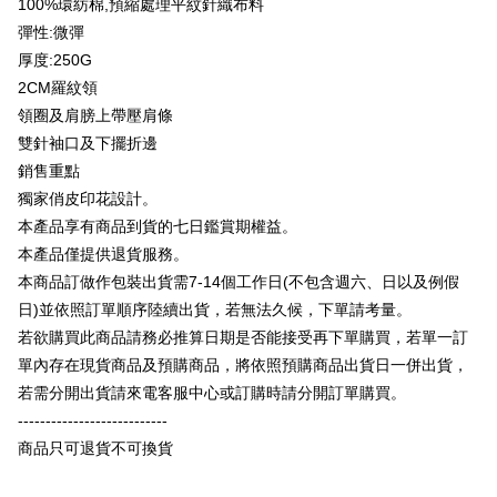
100%環紡棉,預縮處理平紋針織布料
Bank Antarabangsa Taishin
Bank CTBC
HSBC Bank (Taiwan)
Hwatai Bank
Yuanta Commercial Bank
Bank SinoPac
Syarikat Kad Kredit Rakuten
彈性:微彈
Plus PAY
Limited
Bank Komersial E.SUN
DBS Bank
Taiwan
厚度:250G
Union Bank of Taiwan
Far Eastern International
Bank Antarabangsa
Bank CTBC
OP Pay Later
Bank
Taishin
2CM羅紋領
Deskripsi
Yuanta Commercial Bank
Bank SinoPac
Syarikat Kad Kredit
領圈及肩膀上帶壓肩條
[Terma Penggunaan untuk OP Pay Later]
Bank Komersial E.SUN
DBS Bank
Rakuten Taiwan
AFTEE
雙針袖口及下擺折邊
Bank Antarabangsa
Bank CTBC
Perkhidmatan ini disediakan oleh Taiwan Mobile dan tersedia untuk
Deskripsi
銷售重點
Taishin
pengguna Taiwan Mobile tanpa memerlukan permohonan tambahan.
Pertama, Mengenai Perkhidmatan AFTEE Beli Sekarang Bayar Kemudian
獨家俏皮印花設計。
Syarikat Kad Kredit
Pemindahan ATM
1. Dengan memilih AFTEE sebagai kaedah pembayaran, mesej
Rakuten Taiwan
本產品享有商品到貨的七日鑑賞期權益。
Jika anda memilih OP Pay Later sebagai kaedah pembayaran, sistem
pengesahan AFTEE akan muncul.
akan mengarahkan anda secara automatik ke proses transaksi OP Pay
本產品僅提供退貨服務。
2. Anda boleh meneruskan pembayaran selepas pengesahan SMS.
Pilihan Penghantaran
Later selepas pesanan dibuat. Anda perlu mengesahkan nombor telefon
3. Tiada bayaran diperlukan apabila pesanan disahkan. Produk akan
本商品訂做作包裝出貨需7-14個工作日(不包含週六、日以及例假
mudah alih anda, memilih bilangan ansuran, dan menetapkan tarikh
dihantar ke alamat yang ditetapkan.
全家付款取貨
akhir pembayaran. Transaksi akan dianggap selesai setelah pembayaran
日)並依照訂單順序陸續出貨，若無法久候，下單請考量。
4. Setelah pesanan disahkan, anda akan menerima SMS pembayaran
disahkan.
NT$65/pesanan | Penghantaran percuma untuk pesanan
manakala ahli aplikasi akan menerima pemberitahuan tolak aplikasi
若欲購買此商品請務必推算日期是否能接受再下單購買，若單一訂
NT$899 atau lebih
AFTEE.
單內存在現貨商品及預購商品，將依照預購商品出貨日一併出貨，
Had kredit yang diluluskan, tempoh ansuran yang tersedia, dan yuran
5. Tiada bayaran diperlukan apabila anda menerima produk. Sila buat
yang dikenakan adalah tertakluk kepada maklumat yang dinyatakan
若需分開出貨請來電客服中心或訂購時請分開訂單購買。
pembayaran di empat kedai serbaneka utama, ATM atau perbankan
付款後全家取貨
pada halaman pengesahan transaksi seterusnya.
dalam talian dengan SMS pembayaran atau pemberitahuan tolak aplikasi
---------------------------
NT$60/pesanan | Penghantaran percuma untuk pesanan
AFTEE.
Jika transaksi tidak disahkan dalam masa 30 minit selepas pesanan
商品只可退貨不可換貨
NT$899 atau lebih
dibuat, atau jika permohonan gagal dalam proses semakan, pesanan
Sila ambil perhatian bahawa tempoh pembayaran adalah 14 hari. Walau
akan dibatalkan secara automatik. Jika permohonan gagal pada
7-11付款取貨
bagaimanapun, bagi mereka yang telah memuat turun Aplikasi AFTEE