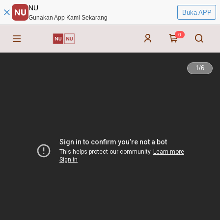
NU
Buka APP
Gunakan App Kami Sekarang
0
1
/
6