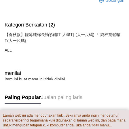
Sokongan
penilaian tidak mencukupi, tiada penjelasan mengenai kandungan
penilaian boleh diberikan.
【Penerangan Kaedah Pembayaran】
Kategori Berkaitan (2)
1. Pembayaran ansuran tidak digabungkan dalam bil telekomunikasi,
"Pembayaran Ansuran Gogo" akan menghantar SMS peringatan
【春秋款】輕薄純棉長袖衫(帽T 大學T) (大一尺碼)
純棉寬鬆帽
pembayaran selepas tarikh penyelesaian bulanan.
2. Melalui pautan SMS untuk membuka bil, anda boleh memilih untuk
T(大一尺碼)
membayar melalui "Kod bar kedai serbaneka / Kedai rasmi Taiwan
ALL
Mobile / Pemindahan bank / Pembayaran J街口 / iPASS MONEY" dan
saluran lain.
【Nota Penting】
1. Perkhidmatan ini disediakan oleh "Taiwan Mobile Co., Ltd." untuk
menilai
membolehkan pengguna membeli produk atau perkhidmatan melalui
Item ini buat masa ini tidak dinilai
perkhidmatan ini semasa transaksi, dan kedai akan menyerahkan hak
tuntutan harga jual/beli ansuran kepada syarikat ini untuk membayar bil
menggunakan bil syarikat ini.
Paling Popular
Jualan paling laris
2. Berdasarkan tujuan kontrak persetujuan pembayaran menggunakan
"Pembayaran Ansuran Gogo", kedai akan memberikan maklumat peribadi
anda (termasuk nama, telefon atau alamat) kepada Taiwan Mobile untuk
pengumpulan, pemprosesan dan penggunaan, untuk pengesahan,
Laman web ini ada menggunakan kuki. Sekiranya anda ingin mengetahui
semakan dan pembetulan data yang diperlukan untuk bil ansuran oleh
Tag Popular
secara terperinci bagaimana kuki digunakan di laman web ini, dan bagaimana
Taiwan Mobile.
untuk mengubah tetapan kuki komputer anda. Jika anda tidak mahu
3. Sila baca syarat perkhidmatan pengguna secara lengkap melalui