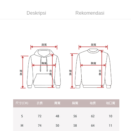
peringkat "semakan manual", ini bermakna kriteria pemarkahan sistem
dan mendaftar sebagai ahli AFTEE boleh menikmati tempoh pembayaran
NT$65/pesanan | Penghantaran percuma untuk pesanan
tidak dipenuhi; butiran penilaian khusus tidak akan didedahkan.
sehingga 45 hari.
Deskripsi
Rekomendasi
NT$899 atau lebih
[Arahan Pembayaran]
Tempoh pembayaran dikira dari masa kedai meminta pembayaran anda,
付款後7-11取貨
ditambah dengan bilangan hari yang boleh dilanjutkan oleh AFTEE. Anda
Pembayaran ansuran melalui OP Pay Later akan dibilkan secara
boleh melanjutkan tempoh pembayaran anda sebelum anda menerima
NT$60/pesanan | Penghantaran percuma untuk pesanan
berasingan dan tidak termasuk dalam bil telekom anda. SMS peringatan
pesanan. Walau bagaimanapun, tiada jaminan bahawa anda boleh
pembayaran akan dihantar selepas kitaran bil bulanan.
NT$899 atau lebih
menerima pesanan anda semasa tempoh pembayaran (cth.: produk
prapesanan atau produk yang mungkin mengambil masa yang lebih
Selepas mengakses bil melalui pautan dalam SMS, anda boleh
宅配
lama untuk dihantar). Oleh itu, anda dikehendaki membuat pembayaran
menyelesaikan pembayaran anda melalui salah satu saluran berikut: kod
kepada AFTEE dalam tempoh sama ada anda menerima pesanan.
NT$65/pesanan | Penghantaran percuma untuk pesanan
bar kedai serbaneka, kedai runcit Taiwan Mobile, pemindahan bank,
JKOPay, atau iPASS MONEY.
NT$899 atau lebih
Kedua, Sekatan Pembayaran
1. Jumlah yang diperakui untuk pengguna kali pertama boleh sehingga
[Nota Penting]
NT$10,000. Amaun diperakui sebenar yang diluluskan akan berdasarkan
keputusan pensijilan dan semakan oleh AFTEE.
Perkhidmatan ini disediakan oleh Taiwan Mobile Co., Ltd. (“Syarikat”),
2. Amaun perbelanjaan minimum mestilah lebih besar daripada NT$20.
yang membolehkan pelanggan membeli barangan atau perkhidmatan
3. Pada masa ini hanya tersedia untuk ahli Taiwan.
melalui perkhidmatan ini pada masa transaksi. Hasil daripada pembelian
atau pembayaran ansuran akan dipindahkan oleh peniaga kepada
Ketiga, Syarat Perkhidmatan
Syarikat, dan pelanggan hendaklah membuat pembayaran mengikut
Perkhidmatan AFTEE Beli Sekarang Bayar Kemudian disediakan oleh NP
perjanjian menggunakan sistem bil Syarikat.
Taiwan, Inc. dan AFTEE akan membuat bil kepada pengguna. AFTEE
akan menggunakan data peribadi yang dikumpul (termasuk nama
Untuk memenuhi hubungan kontrak yang terjalin melalui persetujuan
pembeli, no. telefon, nama penerima, no. telefon, alamat penerima) untuk
penggunaan OP Pay Later, peniaga akan memberikan maklumat peribadi