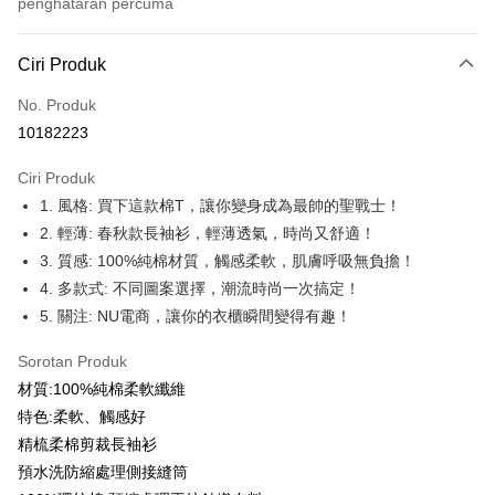
penghataran percuma
Kaedah Pembayaran
Ciri Produk
Kad Kredit (Bayaran Penuh)
No. Produk
Ansuran Kad Kredit
10182223
3 ansuran pada kadar faedah 0,
NT$179
setiap ansuran
Ciri Produk
21 Bank
6 ansuran pada kadar faedah 0,
NT$89
setiap
Taiwan Cooperative Bank
Bank Komersial Pertama
1. 風格: 買下這款棉T，讓你變身成為最帥的聖戰士！
Hua Nan Commercial
Chang Hwa Commercial
ansuran
21 Bank
Bank
Bank
2. 輕薄: 春秋款長袖衫，輕薄透氣，時尚又舒適！
12 ansuran pada kadar faedah 0,
NT$44
setiap ansuran
Taiwan Cooperative Bank
Bank Komersial Pertama
The Shanghai
Bank Komersial Taipei
3. 質感: 100%純棉材質，觸感柔軟，肌膚呼吸無負擔！
Hua Nan Commercial Bank
Chang Hwa Commercial Bank
21 Bank
Taiwan Cooperative Bank
Bank Komersial Pertama
Commercial & Savings
Fubon
Pengambilan di Kedai Serbaneka
4. 多款式: 不同圖案選擇，潮流時尚一次搞定！
The Shanghai Commercial &
Bank Komersial Taipei Fubon
Hua Nan Commercial
Chang Hwa Commercial
Bank
Savings Bank
5. 關注: NU電商，讓你的衣櫃瞬間變得有趣！
LINE Pay
Bank
Bank
Bank Cathay United
Mega International
Bank Cathay United
Mega International Commercial
The Shanghai
Bank Komersial Taipei
Commercial Bank
Sorotan Produk
Bank
Apple Pay
Commercial & Savings
Fubon
Taiwan Business Bank
Taichung Commercial
Taiwan Business Bank
Taichung Commercial Bank
材質:100%純棉柔軟纖維
Bank
Bank
JKOPAY
HSBC Bank (Taiwan) Limited
Hwatai Bank
特色:柔軟、觸感好
Bank Cathay United
Mega International
HSBC Bank (Taiwan)
Hwatai Bank
Union Bank of Taiwan
Far Eastern International Bank
Commercial Bank
Limited
精梳柔棉剪裁長袖衫
Easy Wallet
Yuanta Commercial Bank
Bank SinoPac
Taiwan Business Bank
Taichung Commercial
Union Bank of Taiwan
Far Eastern International
預水洗防縮處理側接縫筒
Bank Komersial E.SUN
DBS Bank
Bank
Google Pay
Bank