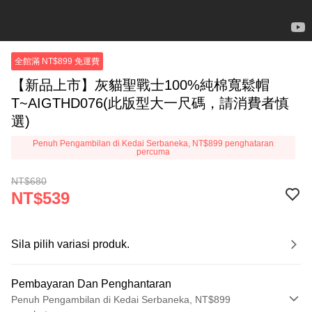
全館滿 NT$899 免運費
【新品上市】灰貓聖戰士100%純棉寬鬆帽
T~AIGTHD076(此版型大一尺碼，請消費者慎
選)
Penuh Pengambilan di Kedai Serbaneka, NT$899 penghataran
percuma
NT$680
NT$539
Sila pilih variasi produk.
Pembayaran Dan Penghantaran
Penuh Pengambilan di Kedai Serbaneka, NT$899