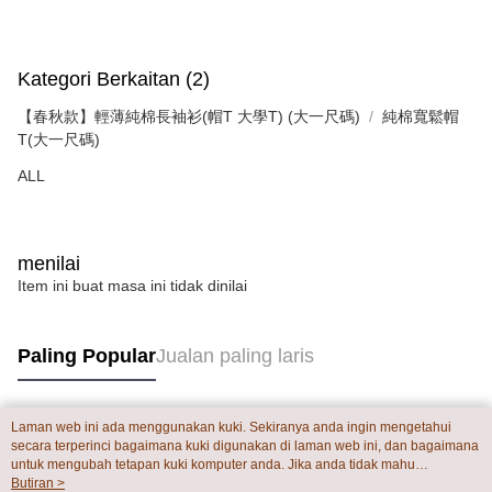
akan dibatalkan secara automatik. Jika terdapat situasi "pindah untuk
semakan khusus" yang tidak lulus, ini menunjukkan bahawa sistem
penilaian tidak mencukupi, tiada penjelasan mengenai kandungan
penilaian boleh diberikan.
Kategori Berkaitan (2)
【Penerangan Kaedah Pembayaran】
【春秋款】輕薄純棉長袖衫(帽T 大學T) (大一尺碼)
純棉寬鬆帽
1. Pembayaran ansuran tidak digabungkan dalam bil telekomunikasi,
T(大一尺碼)
"Pembayaran Ansuran Gogo" akan menghantar SMS peringatan
pembayaran selepas tarikh penyelesaian bulanan.
ALL
2. Melalui pautan SMS untuk membuka bil, anda boleh memilih untuk
membayar melalui "Kod bar kedai serbaneka / Kedai rasmi Taiwan
Mobile / Pemindahan bank / Pembayaran J街口 / iPASS MONEY" dan
saluran lain.
menilai
Item ini buat masa ini tidak dinilai
【Nota Penting】
1. Perkhidmatan ini disediakan oleh "Taiwan Mobile Co., Ltd." untuk
membolehkan pengguna membeli produk atau perkhidmatan melalui
perkhidmatan ini semasa transaksi, dan kedai akan menyerahkan hak
Paling Popular
Jualan paling laris
tuntutan harga jual/beli ansuran kepada syarikat ini untuk membayar bil
menggunakan bil syarikat ini.
2. Berdasarkan tujuan kontrak persetujuan pembayaran menggunakan
Laman web ini ada menggunakan kuki. Sekiranya anda ingin mengetahui
"Pembayaran Ansuran Gogo", kedai akan memberikan maklumat peribadi
Tag Popular
secara terperinci bagaimana kuki digunakan di laman web ini, dan bagaimana
anda (termasuk nama, telefon atau alamat) kepada Taiwan Mobile untuk
untuk mengubah tetapan kuki komputer anda. Jika anda tidak mahu
pengumpulan, pemprosesan dan penggunaan, untuk pengesahan,
menggunakan kuki di komputer anda, sila rujuk penerangan mengenai kuki.
Butiran >
semakan dan pembetulan data yang diperlukan untuk bil ansuran oleh