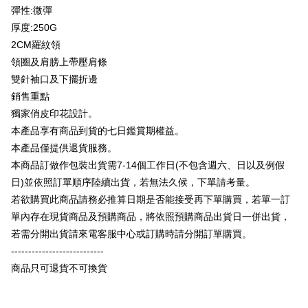
Taiwan Business Bank
Taichung Commercial
Union Bank of Taiwan
Far Eastern International
彈性:微彈
Bank Komersial E.SUN
DBS Bank
Bank
Google Pay
Bank
厚度:250G
Bank Antarabangsa Taishin
Bank CTBC
HSBC Bank (Taiwan)
Hwatai Bank
Yuanta Commercial Bank
Bank SinoPac
Syarikat Kad Kredit Rakuten
2CM羅紋領
Plus PAY
Limited
Bank Komersial E.SUN
DBS Bank
Taiwan
領圈及肩膀上帶壓肩條
Union Bank of Taiwan
Far Eastern International
Bank Antarabangsa
Bank CTBC
OP Pay Later
Bank
Taishin
雙針袖口及下擺折邊
Deskripsi
Yuanta Commercial Bank
Bank SinoPac
Syarikat Kad Kredit
銷售重點
[Terma Penggunaan untuk OP Pay Later]
Bank Komersial E.SUN
DBS Bank
Rakuten Taiwan
AFTEE
獨家俏皮印花設計。
Bank Antarabangsa
Bank CTBC
Perkhidmatan ini disediakan oleh Taiwan Mobile dan tersedia untuk
Deskripsi
本產品享有商品到貨的七日鑑賞期權益。
Taishin
pengguna Taiwan Mobile tanpa memerlukan permohonan tambahan.
Pertama, Mengenai Perkhidmatan AFTEE Beli Sekarang Bayar Kemudian
本產品僅提供退貨服務。
Syarikat Kad Kredit
Pemindahan ATM
1. Dengan memilih AFTEE sebagai kaedah pembayaran, mesej
Rakuten Taiwan
本商品訂做作包裝出貨需7-14個工作日(不包含週六、日以及例假
Jika anda memilih OP Pay Later sebagai kaedah pembayaran, sistem
pengesahan AFTEE akan muncul.
akan mengarahkan anda secara automatik ke proses transaksi OP Pay
日)並依照訂單順序陸續出貨，若無法久候，下單請考量。
2. Anda boleh meneruskan pembayaran selepas pengesahan SMS.
Pilihan Penghantaran
Later selepas pesanan dibuat. Anda perlu mengesahkan nombor telefon
3. Tiada bayaran diperlukan apabila pesanan disahkan. Produk akan
若欲購買此商品請務必推算日期是否能接受再下單購買，若單一訂
mudah alih anda, memilih bilangan ansuran, dan menetapkan tarikh
dihantar ke alamat yang ditetapkan.
全家付款取貨
akhir pembayaran. Transaksi akan dianggap selesai setelah pembayaran
單內存在現貨商品及預購商品，將依照預購商品出貨日一併出貨，
4. Setelah pesanan disahkan, anda akan menerima SMS pembayaran
disahkan.
NT$65/pesanan | Penghantaran percuma untuk pesanan
manakala ahli aplikasi akan menerima pemberitahuan tolak aplikasi
若需分開出貨請來電客服中心或訂購時請分開訂單購買。
NT$899 atau lebih
AFTEE.
---------------------------
Had kredit yang diluluskan, tempoh ansuran yang tersedia, dan yuran
5. Tiada bayaran diperlukan apabila anda menerima produk. Sila buat
yang dikenakan adalah tertakluk kepada maklumat yang dinyatakan
商品只可退貨不可換貨
pembayaran di empat kedai serbaneka utama, ATM atau perbankan
付款後全家取貨
pada halaman pengesahan transaksi seterusnya.
dalam talian dengan SMS pembayaran atau pemberitahuan tolak aplikasi
NT$60/pesanan | Penghantaran percuma untuk pesanan
AFTEE.
Jika transaksi tidak disahkan dalam masa 30 minit selepas pesanan
NT$899 atau lebih