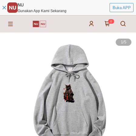
NU
Buka APP
Gunakan App Kami Sekarang
0
1
/
5