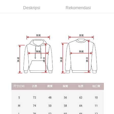
dibuat, atau jika permohonan gagal dalam proses semakan, pesanan
Sila ambil perhatian bahawa tempoh pembayaran adalah 14 hari. Walau
akan dibatalkan secara automatik. Jika permohonan gagal pada
Deskripsi
Rekomendasi
7-11付款取貨
bagaimanapun, bagi mereka yang telah memuat turun Aplikasi AFTEE
peringkat "semakan manual", ini bermakna kriteria pemarkahan sistem
dan mendaftar sebagai ahli AFTEE boleh menikmati tempoh pembayaran
NT$65/pesanan | Penghantaran percuma untuk pesanan
tidak dipenuhi; butiran penilaian khusus tidak akan didedahkan.
sehingga 45 hari.
NT$899 atau lebih
[Arahan Pembayaran]
Tempoh pembayaran dikira dari masa kedai meminta pembayaran anda,
付款後7-11取貨
ditambah dengan bilangan hari yang boleh dilanjutkan oleh AFTEE. Anda
Pembayaran ansuran melalui OP Pay Later akan dibilkan secara
boleh melanjutkan tempoh pembayaran anda sebelum anda menerima
NT$60/pesanan | Penghantaran percuma untuk pesanan
berasingan dan tidak termasuk dalam bil telekom anda. SMS peringatan
pesanan. Walau bagaimanapun, tiada jaminan bahawa anda boleh
pembayaran akan dihantar selepas kitaran bil bulanan.
NT$899 atau lebih
menerima pesanan anda semasa tempoh pembayaran (cth.: produk
prapesanan atau produk yang mungkin mengambil masa yang lebih
Selepas mengakses bil melalui pautan dalam SMS, anda boleh
宅配
lama untuk dihantar). Oleh itu, anda dikehendaki membuat pembayaran
menyelesaikan pembayaran anda melalui salah satu saluran berikut: kod
kepada AFTEE dalam tempoh sama ada anda menerima pesanan.
NT$65/pesanan | Penghantaran percuma untuk pesanan
bar kedai serbaneka, kedai runcit Taiwan Mobile, pemindahan bank,
JKOPay, atau iPASS MONEY.
NT$899 atau lebih
Kedua, Sekatan Pembayaran
1. Jumlah yang diperakui untuk pengguna kali pertama boleh sehingga
[Nota Penting]
NT$10,000. Amaun diperakui sebenar yang diluluskan akan berdasarkan
keputusan pensijilan dan semakan oleh AFTEE.
Perkhidmatan ini disediakan oleh Taiwan Mobile Co., Ltd. (“Syarikat”),
2. Amaun perbelanjaan minimum mestilah lebih besar daripada NT$20.
yang membolehkan pelanggan membeli barangan atau perkhidmatan
3. Pada masa ini hanya tersedia untuk ahli Taiwan.
melalui perkhidmatan ini pada masa transaksi. Hasil daripada pembelian
atau pembayaran ansuran akan dipindahkan oleh peniaga kepada
Ketiga, Syarat Perkhidmatan
Syarikat, dan pelanggan hendaklah membuat pembayaran mengikut
Perkhidmatan AFTEE Beli Sekarang Bayar Kemudian disediakan oleh NP
perjanjian menggunakan sistem bil Syarikat.
Taiwan, Inc. dan AFTEE akan membuat bil kepada pengguna. AFTEE