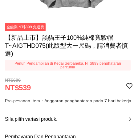
全館滿 NT$899 免運費
【新品上市】黑貓王子100%純棉寬鬆帽
T~AIGTHD075(此版型大一尺碼，請消費者慎
選)
Penuh Pengambilan di Kedai Serbaneka, NT$899 penghataran
percuma
NT$680
NT$539
Pra-pesanan Item：Anggaran penghantaran pada 7 hari bekerja.
Sila pilih variasi produk.
Pembayaran Dan Penghantaran