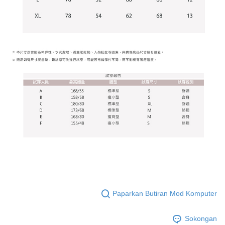
akan menggunakan data peribadi yang dikumpul (termasuk nama
Untuk memenuhi hubungan kontrak yang terjalin melalui persetujuan
pembeli, no. telefon, nama penerima, no. telefon, alamat penerima) untuk
penggunaan OP Pay Later, peniaga akan memberikan maklumat peribadi
penggunaan perkhidmatan. Sila rujuk kepada "Penyata Pengumpulan
anda (termasuk nama, nombor telefon, atau alamat) kepada Syarikat bagi
Data Peribadi, Pemprosesan, Penggunaan"
tujuan pengumpulan, pemprosesan dan penggunaan data yang
(https://aftee.tw/privacypolicy/
) untuk maklumat lanjut.
diperlukan untuk pengebilan ansuran, termasuk pengesahan,
pengesahan semula dan pembetulan.
Jumlah yang diperakui untuk pengguna kali pertama yang lulus
kelulusan boleh sehingga NT$10,000. Jika pengguna tidak membuat
Untuk terma perkhidmatan penuh, sila rujuk pautan berikut:
pembayaran dalam tempoh tersebut, yuran pembayaran lewat sebanyak
https://oppay.tw/userRule
" target="_blank" class="link revert-
20% setahun akan dikenakan. Pengguna bawah umur dikehendaki
style">https://oppay.tw/userRule
mendapatkan kebenaran daripada ibu bapa atau penjaga yang sah
untuk menggunakan AFTEE.
【Panduan Penggunaan Pembayaran Ansuran Gogo】
1. Perkhidmatan ini disediakan oleh Taiwan Mobile, pengguna telefon
Sila hubungi NP Taiwan Inc. di
cs_tw@netprotections.co.jp
jika anda
mudah alih boleh segera menggunakan tanpa perlu memohon lagi.
mempunyai sebarang kebimbangan mengenai pemprosesan dan
(Hanya untuk nombor langganan peribadi, tidak terbuka untuk syarikat
penggunaan pada data peribadi. Jika anda tidak bersetuju dengan data
dan kad prabayar)
peribadi yang disenaraikan seperti di atas akan dikumpul dan digunakan
2. Pilihan kaedah pembayaran "Pembayaran Ansuran Gogo", selepas
oleh AFTEE, sila jangan gunakan perkhidmatan ini.
pesanan ditubuhkan, akan secara automatik dialihkan ke proses
transaksi Gogo, selepas pengesahan nombor telefon, pilih bilangan
ansuran yang diingini, tarikh akhir pembayaran, dan setelah
mengesahkan pembayaran, transaksi akan selesai.
Paparkan Butiran Mod Komputer
3. Jumlah kelulusan sebenar, bilangan ansuran dan jumlah bayaran
adalah berdasarkan halaman pengesahan transaksi seterusnya.
4. Dalam masa 30 minit selepas pesanan ditubuhkan, jika tidak pergi
Sokongan
untuk mengesahkan transaksi atau jika tidak lulus semakan, pesanan