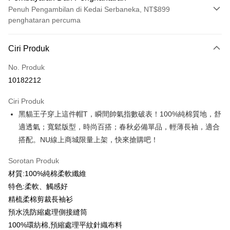
Penuh Pengambilan di Kedai Serbaneka, NT$899
penghataran percuma
Kaedah Pembayaran
Ciri Produk
Kad Kredit (Bayaran Penuh)
No. Produk
Ansuran Kad Kredit
10182212
3 ansuran pada kadar faedah 0,
NT$179
setiap ansuran
Ciri Produk
21 Bank
6 ansuran pada kadar faedah 0,
NT$89
setiap
Taiwan Cooperative Bank
Bank Komersial Pertama
黑貓王子穿上這件帽T，瞬間帥氣指數破表！100%純棉質地，舒
Hua Nan Commercial
Chang Hwa Commercial
ansuran
21 Bank
Bank
Bank
適透氣；寬鬆版型，時尚百搭；春秋必備單品，輕薄長袖，適合
12 ansuran pada kadar faedah 0,
NT$44
setiap ansuran
Taiwan Cooperative Bank
Bank Komersial Pertama
The Shanghai
Bank Komersial Taipei
搭配。NU線上商城限量上架，快來搶購吧！
Hua Nan Commercial Bank
Chang Hwa Commercial Bank
21 Bank
Taiwan Cooperative Bank
Bank Komersial Pertama
Commercial & Savings
Fubon
Pengambilan di Kedai Serbaneka
The Shanghai Commercial &
Bank Komersial Taipei Fubon
Hua Nan Commercial
Chang Hwa Commercial
Bank
Sorotan Produk
Savings Bank
LINE Pay
Bank
Bank
Bank Cathay United
Mega International
材質:100%純棉柔軟纖維
Bank Cathay United
Mega International Commercial
The Shanghai
Bank Komersial Taipei
Commercial Bank
特色:柔軟、觸感好
Bank
Apple Pay
Commercial & Savings
Fubon
Taiwan Business Bank
Taichung Commercial
Taiwan Business Bank
Taichung Commercial Bank
精梳柔棉剪裁長袖衫
Bank
Bank
JKOPAY
HSBC Bank (Taiwan) Limited
Hwatai Bank
預水洗防縮處理側接縫筒
Bank Cathay United
Mega International
HSBC Bank (Taiwan)
Hwatai Bank
Union Bank of Taiwan
Far Eastern International Bank
Commercial Bank
Limited
100%環紡棉,預縮處理平紋針織布料
Easy Wallet
Yuanta Commercial Bank
Bank SinoPac