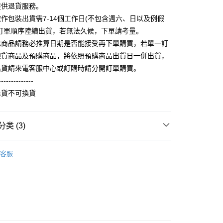
门号，不开放公司户及预付卡使用）
提供退貨服務。
方式选择 “大哥付你分期”，订单成立后会自动跳转到大哥付的交易
FTEE先享後付
作包裝出貨需7-14個工作日(不包含週六、日以及例假
证手机门号后，选择欲分期的期数、缴款截止日，确认付款后即
款方式選擇AFTEE先享後付，將跳出AFTEE先享後付手機驗證視
。
照訂單順序陸續出貨，若無法久候，下單請考量。
核准额度、可分期数及费用金额请依后续交易确认页面所载为准。
簡訊驗證之後，即可完成結帳手續。
此商品請務必推算日期是否能接受再下單購買，若單一訂
成立30分钟内，如未前往确认交易或遇审核未通过，订单将自动取
確認後不需事先繳費，商品會配送至您的指定地址。
現貨商品及預購商品，將依照預購商品出貨日一併出貨，
“转专审核”未通过状况，表示未达系统评分，恕无法说明评估内
完成後，您的手機會收到一封繳費通知簡訊，APP會員則會收到
出貨請來電客服中心或訂購時請分開訂單購買。
APP推播通知。
取貨
式说明】
商品當下無需繳費，確認無誤後，請再利用繳費通知簡訊或AFTEE
--------------
款项不并入电信账单，“大哥付你分期”于每月结算日后寄送缴费提醒
5，满NT$899(含以上)免运费
大便利商店‧ATM/網銀等方式進行付款。
退貨不可換貨
短信链接打开账单后，可选择 “超商条码／台湾大直营门市／银行转
家取貨
限為 14 天。唯有下載 AFTEE App 成為 AFTEE 會員者方能
／iPASS MONEY”等通路缴费。
45 天內付款之服務。
0，满NT$899(含以上)免运费
类 (3)
项】
為商家向您請款的時間，再加上使用AFTEE可延長的天數所計
取貨
务系由 “台湾大哥大股份有限公司”所提供，让用户于交易时，得通
AFTEE下訂可以延長您收到商品前的繳費天數，但無法保證一
輕薄純棉長袖衫(帽T 大學T) (大一尺碼)
純棉寬鬆帽
购买商品或服务，并由商店将买卖／分期付款买卖价金债权让与
限內收到商品(例如:預購商品或預計到貨時間較長者)。因此無論
5，满NT$899(含以上)免运费
客服
)
，依约使用本公司账单缴交账款。
否，仍需要請您在AFTEE規定的時間內完成繳費。
同意付款使用 “大哥付你分期”之契约关系目的，商店将以您的个人
1取貨
推荐
含姓名、电话或地址）提供予台湾大哥大进项收集、处理及利
限制
0，满NT$899(含以上)免运费
湾大哥大与本人进行分期账单所需资料之确认、核对及更正。
使用 AFTEE 時，將依認證結果及本公司審查結果，核予每個人不同
用户服务条款，请详阅以下链接：
https://oppay.tw/userRule
度
額須大於NT$30
僅支援台灣會員
5，满NT$899(含以上)免运费