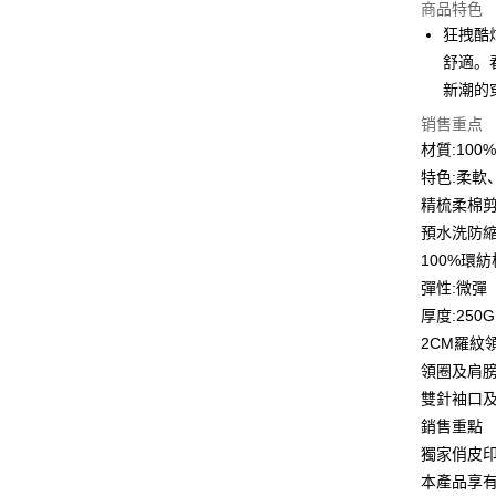
商品特色
3期 0
狂拽酷
6期 0
合作金
舒適。
华南商
12期 
新潮的
合作金
上海商
华南商
合作金
销售重点
超商取货
国泰世
上海商
华南商
材質:10
台湾中
国泰世
LINE Pay
上海商
汇丰（
特色:柔軟
台湾中
国泰世
联邦商
精梳柔棉
汇丰（
Apple Pay
台湾中
元大商
联邦商
預水洗防
汇丰（
玉山商
街口支付
元大商
100%環
联邦商
台新国
玉山商
元大商
彈性:微彈
台湾乐
悠遊付
台新国
玉山商
厚度:250G
台湾乐
台新国
Google Pa
2CM羅紋
台湾乐
領圈及肩
Plus PAY
雙針袖口
大哥付你
銷售重點
相关说明
獨家俏皮
【大哥付
AFTEE先
本產品享
1. 本服