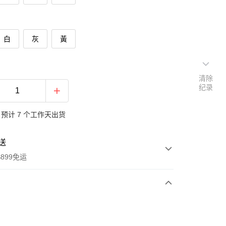
白
灰
黃
清除
纪录
预计 7 个工作天出货
送
899免运
次付款
期付款