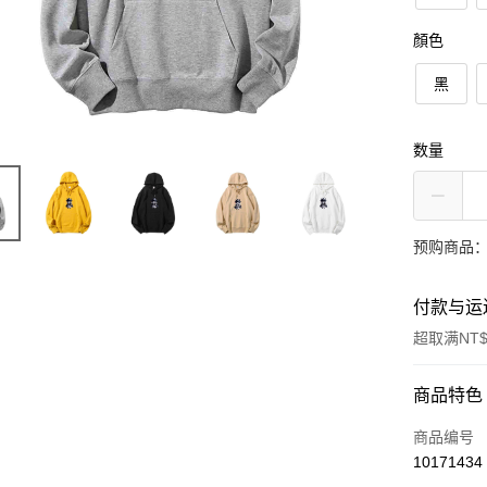
顏色
黑
数量
预购商品：
付款与运
超取满NT$
付款方式
商品特色
信用卡一
商品编号
10171434
信用卡分