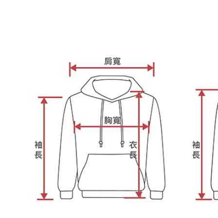
三、聲明
「AFTE
)所提供，
(包含但不
予 AFT
集、處理、
明』（
http
若款項超過
未成年的
AFTEE。
若您對於
聯繫恩沛
同必要之購
人資料，