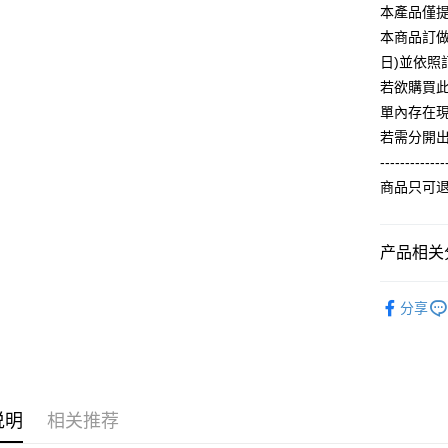
人月租型
相关说明
本產品僅
2. 付款
一、關於 A
本商品訂做
ATM付款
流程，验
1. 於付
完成交易
日)並依
窗。
3. 实际
2. 進行
若欲購買
4. 订单
3. 訂單
运送方式
單內存在
消。如遇 
4. 下訂
容。
若需分開
AFTEE 
全家付款
【缴款方
5. 收到
-------------
1. 分期
每笔NT$6
APP於四
商品只可
短信。
2. 通过
付款後全
請留意繳費期
账／街口支付
享有最長 
每笔NT$6
产品相关分
【注意事
繳費期限，
7-11付款
1. 本服
算出。使用
【春秋款】
过本服务
定能夠在期
每笔NT$6
分享
T(大一尺碼
本公司后
收到商品與
2. 基于
付款後7-1
人气商品
资料（包
二、付款
每笔NT$6
用，由台
1. 初次
ALL
3. 完整
之上限額
宅配
2. 結帳金
说明
相关推荐
3. 目前
每笔NT$6