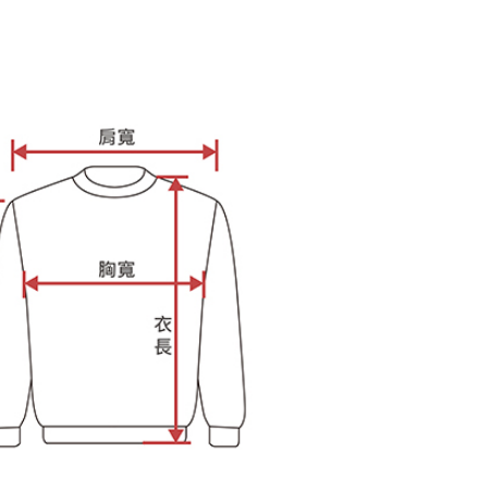
條款
E先享後付」(下稱本服務)乃由恩沛科技股份有限公司(下稱 AFTEE
並由 AFTEE 向您收取款項。因使用本服務所須提供之個人資料
限於訂購人姓名、電話，收件人姓名、電話、收件地址)，將交付
EE 於本服務必要服務範圍內運用。關於 AFTEE 對於個人資料之蒐
利用，詳參 AFTEE 官網之『個人資料蒐集、處理及利用告知聲
s://aftee.tw/privacypolicy/
）。
繳費期限，將根據當次的金額加收年利率 16% 的逾期滯納金。
使用者，請事先徵得法定代理人或監護人之同意方可使用
個人資料之處理、利用有任何疑問，或欲行使相關法律權利，請
科技股份有限公司。若您不同意我們將上開所示之個人資料，連
買訂單資訊提供予 AFTEE ，或讓 AFTEE 蒐集處理利用您的個
請勿選用本服務。