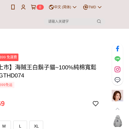
0
中文 (简体)
TWD
899 免運費
上市】海賊王白鬍子貓~100%純棉寬鬆
GTHD074
899免运
69
M
L
XL