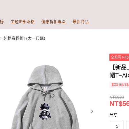
榜
主題IP部落格
優惠折扣專區
最新商品
純棉寬鬆帽T(大一尺碼)
全館滿 NT$
【新品
帽T~AI
超取满NT$
NT$680
NT$5
尺寸
S