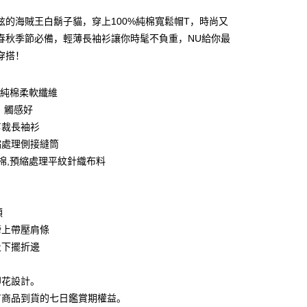
利率，每期
NT$189
21家银行
炫的海賊王白鬍子貓，穿上100%純棉寬鬆帽T，時尚又
利率，每期
NT$94
21家银行
库商业银行
第一商业银行
春秋季節必備，輕薄長袖衫讓你時髦不負重，NU給你最
业银行
彰化商业银行
0利率，每期
NT$47
21家银行
穿搭！
库商业银行
第一商业银行
业储蓄银行
台北富邦商业银行
业银行
彰化商业银行
库商业银行
第一商业银行
付款
华商业银行
兆丰国际商业银行
业储蓄银行
台北富邦商业银行
业银行
彰化商业银行
0%純棉柔軟纖維
小企业银行
台中商业银行
华商业银行
兆丰国际商业银行
业储蓄银行
台北富邦商业银行
台湾）商业银行
华泰商业银行
、觸感好
小企业银行
台中商业银行
华商业银行
兆丰国际商业银行
业银行
远东国际商业银行
剪裁長袖衫
台湾）商业银行
华泰商业银行
小企业银行
台中商业银行
业银行
永丰商业银行
业银行
远东国际商业银行
縮處理側接縫筒
台湾）商业银行
华泰商业银行
业银行
星展（台湾）商业银行
业银行
永丰商业银行
紡棉,預縮處理平紋針織布料
业银行
远东国际商业银行
际商业银行
中国信托商业银行
业银行
星展（台湾）商业银行
业银行
永丰商业银行
天信用卡公司
际商业银行
中国信托商业银行
业银行
星展（台湾）商业银行
天信用卡公司
际商业银行
中国信托商业银行
y
領
天信用卡公司
膀上帶壓肩條
及下擺折邊
分期
印花設計。
你分期使用说明】
享后付
有商品到貨的七日鑑賞期權益。
务由台湾大哥大提供，电信用户可立即使用无须另外申请。（限个