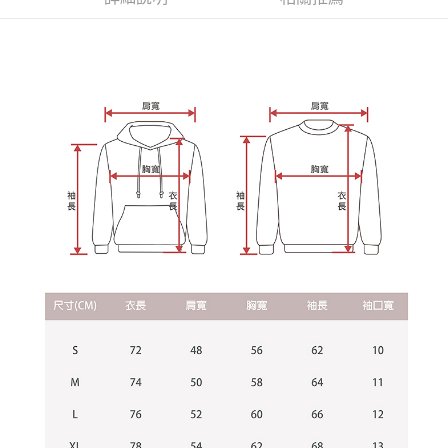
資料（包含姓名、電話或地址）提供予台灣大哥大進項蒐集、處理及利用，
是否繳費成功／繳費後需取消欲退款等相關疑問，請聯繫「AFTEE先享後付
每筆NT$60，滿NT$899(含以上)免運費
由本公司與您本人進行分期帳單所需資料之確認、核對及更正。
客戶支援中心」
https://netprotections.freshdesk.com/support/home
3.完整用戶服務條款，請詳閱以下連結：
https://oppay.tw/userRule
宅配
【注意事項】
１．透過由恩沛科技股份有限公司提供之「AFTEE先享後付」服務完成之交
每筆NT$65，滿NT$899(含以上)免運費
易，需依本服務之必要範圍內提供個人資料，並將交易相關給付款項請求債
權轉讓予恩沛科技股份有限公司。
２．關於個人資料處理事宜，請瀏覽以下網址：
https://aftee.tw/terms/#terms3
３．未成年的使用者請事先徵得法定代理人或監護人之同意方可使用
「AFTEE先享後付」，若未經同意申辦者引起之損失，本公司不負相關責
任。
４．使用「AFTEE先享後付」時，將依據個別帳號之用戶狀況，依本公司即
時審查核予不同之上限額度；若仍有額度不足之情形，本公司將視審查結果
請求用戶進行身份認證。
５．嚴禁一人註冊多個帳號或使用他人資訊註冊。若發現惡意使用之情形，
恩沛科技股份有限公司將有權停止該用戶之使用額度並採取法律行動。