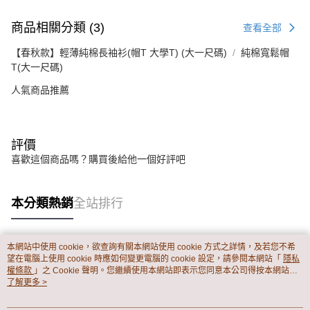
商品相關分類 (3)
查看全部
【春秋款】輕薄純棉長袖衫(帽T 大學T) (大一尺碼)
純棉寬鬆帽
T(大一尺碼)
人氣商品推薦
評價
喜歡這個商品嗎？購買後給他一個好評吧
本分類熱銷
全站排行
本網站中使用 cookie，欲查詢有關本網站使用 cookie 方式之詳情，及若您不希
熱門標籤
望在電腦上使用 cookie 時應如何變更電腦的 cookie 設定，請參閱本網站「
隱私
權條款
」之 Cookie 聲明。您繼續使用本網站即表示您同意本公司得按本網站使
用條款之 Cookie 聲明使用 cookie。
了解更多 >