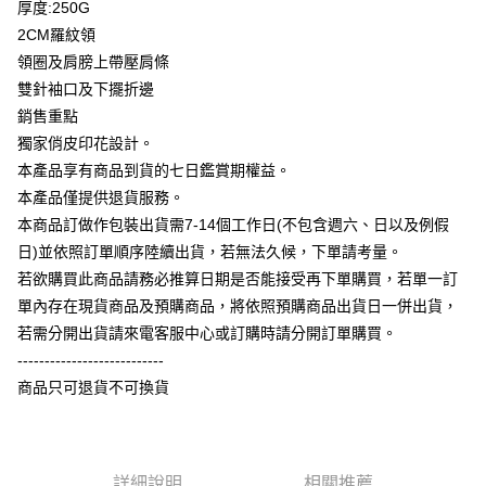
厚度:250G
全盈+PAY
2CM羅紋領
大哥付你分期
領圈及肩膀上帶壓肩條
相關說明
雙針袖口及下擺折邊
【大哥付你分期使用說明】
銷售重點
AFTEE先享後付
1.本服務由台灣大哥大提供，台灣大哥大用戶可立即使用無須另外申請。
獨家俏皮印花設計。
2.付款方式選擇「大哥付你分期」，訂單成立後會自動跳轉到大哥付的交易
相關說明
流程，驗證手機門號後，選擇欲分期的期數、繳款截止日，確認付款後即完
本產品享有商品到貨的七日鑑賞期權益。
【關於「AFTEE先享後付」】
成交易。
ATM付款
AFTEE先享後付是「在收到商品之後才付款」的支付方式。 讓您購物簡單
本產品僅提供退貨服務。
3.實際核准額度、可分期數及費用金額請依後續交易確認頁面所載為準。
便利好安心！
4.訂單成立30分鐘內，如未前往確認交易或遇審核未通過，訂單將自動取
本商品訂做作包裝出貨需7-14個工作日(不包含週六、日以及例假
１．簡單：不需註冊會員、不需綁卡、不需儲值。
運送方式
消。如遇「轉專審核」未通過狀況，表示未達大哥付你分期系統評分，恕無
２．便利：只要手機號碼，簡訊認證，即可結帳。
日)並依照訂單順序陸續出貨，若無法久候，下單請考量。
法說明評估內容。
３．安心：先確認商品／服務後，再付款。
全家付款取貨
若欲購買此商品請務必推算日期是否能接受再下單購買，若單一訂
【繳款方式說明】
1.分期款項不併入電信帳單，「大哥付你分期」於每月結算日後寄送繳費提
每筆NT$65，滿NT$899(含以上)免運費
單內存在現貨商品及預購商品，將依照預購商品出貨日一併出貨，
【「AFTEE先享後付」結帳流程】
醒簡訊。
１．於結帳方式選擇「AFTEE先享後付」後，將跳轉至「AFTEE先享後付」
若需分開出貨請來電客服中心或訂購時請分開訂單購買。
2.透過簡訊連結打開帳單後，可選擇「超商條碼／台灣大直營門市／銀行轉
付款後全家取貨
結帳頁面，進行簡訊認證並確認金額後，即可完成結帳。
帳／街口支付／iPASS MONEY」等通路繳費。
---------------------------
２．訂單成立數日內，您將收到繳費通知簡訊。
每筆NT$60，滿NT$899(含以上)免運費
商品只可退貨不可換貨
３．收到繳費通知簡訊後14天內，點擊此簡訊中的連結，可透過四大超商／
【注意事項】
ATM／網路銀行／等多元方式進行付款，方視為交易完成。
7-11付款取貨
1.本服務係由「台灣大哥大股份有限公司」（以下簡稱本公司）所提供，讓
※ 請注意：結帳手續完成當下不需立刻繳費，但若您需要取消訂單，請聯絡
用戶於交易時，得透過本服務購買商品或服務，並由商店將買賣／分期付款
每筆NT$65，滿NT$899(含以上)免運費
購買商品的店家。未經商家同意取消之訂單仍視為有效，需透過AFTEE先享
買賣價金債權讓與本公司後，依約使用本公司帳單繳交帳款。
後付繳納相關費用。
2.基於同意付款使用「大哥付你分期」之契約關係目的，商店將以您的個人
詳細說明
相關推薦
付款後7-11取貨
※ 交易是否成功請以「AFTEE先享後付 」之結帳頁面顯示為準，若有關於