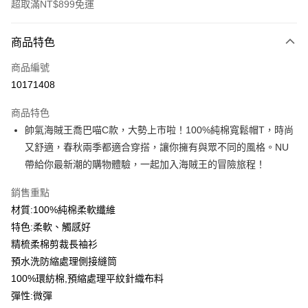
超取滿NT$899免運
付款方式
商品特色
信用卡一次付款
商品編號
信用卡分期付款
10171408
3 期 0 利率 每期
NT$189
21家銀行
商品特色
6 期 0 利率 每期
NT$94
21家銀行
合作金庫商業銀行
第一商業銀行
帥氣海賊王喬巴喵C款，大勢上市啦！100%純棉寬鬆帽T，時尚
華南商業銀行
彰化商業銀行
12 期 0 利率 每期
NT$47
21家銀行
合作金庫商業銀行
第一商業銀行
又舒適，春秋兩季都適合穿搭，讓你擁有與眾不同的風格。NU
上海商業儲蓄銀行
台北富邦商業銀行
華南商業銀行
彰化商業銀行
合作金庫商業銀行
第一商業銀行
超商取貨付款
國泰世華商業銀行
兆豐國際商業銀行
帶給你最新潮的購物體驗，一起加入海賊王的冒險旅程！
上海商業儲蓄銀行
台北富邦商業銀行
華南商業銀行
彰化商業銀行
臺灣中小企業銀行
台中商業銀行
國泰世華商業銀行
兆豐國際商業銀行
LINE Pay
上海商業儲蓄銀行
台北富邦商業銀行
銷售重點
匯豐（台灣）商業銀行
華泰商業銀行
臺灣中小企業銀行
台中商業銀行
國泰世華商業銀行
兆豐國際商業銀行
聯邦商業銀行
遠東國際商業銀行
材質:100%純棉柔軟纖維
匯豐（台灣）商業銀行
華泰商業銀行
Apple Pay
臺灣中小企業銀行
台中商業銀行
元大商業銀行
永豐商業銀行
特色:柔軟、觸感好
聯邦商業銀行
遠東國際商業銀行
匯豐（台灣）商業銀行
華泰商業銀行
玉山商業銀行
星展（台灣）商業銀行
街口支付
元大商業銀行
永豐商業銀行
精梳柔棉剪裁長袖衫
聯邦商業銀行
遠東國際商業銀行
台新國際商業銀行
中國信託商業銀行
玉山商業銀行
星展（台灣）商業銀行
預水洗防縮處理側接縫筒
元大商業銀行
永豐商業銀行
台灣樂天信用卡公司
悠遊付
台新國際商業銀行
中國信託商業銀行
玉山商業銀行
星展（台灣）商業銀行
100%環紡棉,預縮處理平紋針織布料
台灣樂天信用卡公司
台新國際商業銀行
中國信託商業銀行
Google Pay
彈性:微彈
台灣樂天信用卡公司