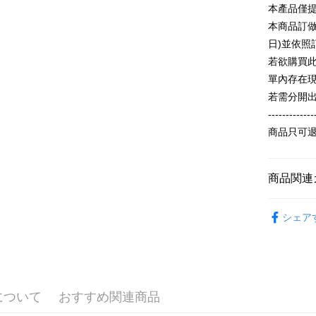
追加の申
説明
本產品僅
2. 支払い
一、 AF
本商品訂做
ATM払い
動的に OP
1.お支払
払いの回
日)並依
ドウが表
す。
2.SMS
若欲購買
3. 実際
3.注文す
配送方法
單內存在
ジを基準
す。
4. 注文
4.ご注文
若需分開
全家付款
合、注文
員の場合は
-------------
が発生し
配送毎にN
5.商品受
評価内容
商品只可
たはアプリ
付款後全
ングでお
配送毎にN
【支払い
代金納付期
商品関連
1. 分割払
プリをダウ
7-11付款
の締め日後
以内まで
【春秋款】
2. SM
配送毎にN
シェア
湾大直営店
T(大一尺碼
お支払期限
で支払い
付款後7-1
もとに計算
おすすめ
期限を延
配送毎にN
【注意事
（例：予
ALL
1. 本サ
の有無に関
宅配
よって提
について
おすすめ関連商品
スを購入
二、支払
配送毎にN
渡した後
1.初回 