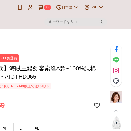
0
日本語
TWD
899 免運費
款】海賊王貓劍客索隆A款~100%純棉
~AIGTHD065
け取り NT$899以上で送料無料
69
M
L
XL