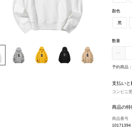
顏色
黑
数量
予約商品：
支払いと
コンビニ受
お支払い
商品の特
クレジット
商品番号
10171394
クレジッ