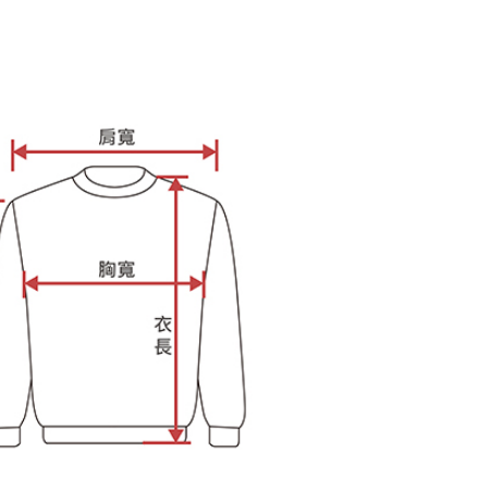
額が設定されます。
 Pay Later」を利用する契約関係の目的から、店舗はあなたの個
は最低NT$20です。
名前、電話または住所を含む）を台湾大哥大に提供し、収集、
台湾の会員のみご利用いただけます。
び利用するために、当社があなた本人と分割請求書に必要な情
、照合および修正を行います。
約「AFTEE代金後払い」（以下当サービスという）はネット
なユーザーサービス規約については、以下のリンクを参照してく
ョンズ（以下 AFTEE という）が提供し、AFTEEが代金を徴収
tps://oppay.tw/userRule
当サービスご利用の際に提供しなければならない個人情報（注
名、電話番号、受取人の氏名、電話番号、受取人住所を含むが
ない）は、AFTEEに渡され当サービスで必要な範囲内で利用
AFTEEの個人情報の収集、処理、利用について、詳細は
公式ホームページの『個人情報の収集、処理及び利用に関する声
参照ください（
https://aftee.tw/privacypolicy/
）。
の初回ご利用の際に、審査を通過すれば、最高額がNT$10,000に
支払い期限を過ぎた場合、その金額に基づいて年利20%の遅
が加算されます。未成年の利用者は、事前に法定代理人または
意を得ればAFTEEをご利用いただけます。
の処理、利用について疑問がある、または関連する法律の権利
たい場合は、ネットプロテクションズ
rotections.co.jp
にご連絡ください。上記に示した個人情報
購入注文書とあわせてAFTEEにご提供いただく、または
にあなたの個人情報の収集、処理、利用を許可することににご同
けない場合は、当サービスを選択しないでください。