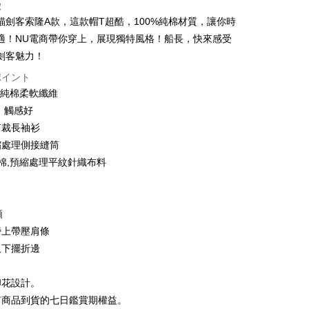
徴
い、金利0、毎回
NT$189
21行の銀行
貓劍客索隆A款，這款帽T超酷，100%純棉材質，讓你時
い、金利0、毎回
NT$94
21行の銀行
庫商業銀行
第一商業銀行
適！NU電商帶你穿上，展現獨特風格！船長，快來感受
業銀行
彰化商業銀行
払い、金利0、毎回
NT$47
21行の銀行
庫商業銀行
第一商業銀行
劍客魅力！
業儲蓄銀行
台北富邦商業銀行
業銀行
彰化商業銀行
庫商業銀行
第一商業銀行
ポイント
店頭代金引換
華商業銀行
兆豐國際商業銀行
業儲蓄銀行
台北富邦商業銀行
業銀行
彰化商業銀行
0%純棉柔軟纖維
小企業銀行
台中商業銀行
華商業銀行
兆豐國際商業銀行
業儲蓄銀行
台北富邦商業銀行
(台湾)商業銀行
華泰商業銀行
、觸感好
小企業銀行
台中商業銀行
華商業銀行
兆豐國際商業銀行
業銀行
遠東国際商業銀行
剪裁長袖衫
(台湾)商業銀行
華泰商業銀行
小企業銀行
台中商業銀行
業銀行
永豐商業銀行
業銀行
遠東国際商業銀行
縮處理側接縫筒
(台湾)商業銀行
華泰商業銀行
業銀行
星展(台湾)商業銀行
業銀行
永豐商業銀行
紡棉,預縮處理平紋針織布料
業銀行
遠東国際商業銀行
際商業銀行
中国信託商業銀行
業銀行
星展(台湾)商業銀行
業銀行
永豐商業銀行
天クレジットカード会社
t
際商業銀行
中国信託商業銀行
業銀行
星展(台湾)商業銀行
天クレジットカード会社
際商業銀行
中国信託商業銀行
y
領
天クレジットカード会社
膀上帶壓肩條
及下擺折邊
ter
印花設計。
 Later 使用説明】
代金後払い
有商品到貨的七日鑑賞期權益。
ービスは台湾大哥大によって提供され、台湾大哥大のユーザーは