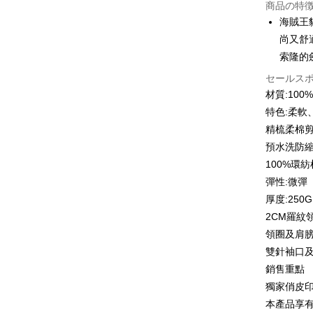
商品の特
3回払
海賊王
6回払
合作金
尚又舒
華南商
12回
合作金
索隆的
上海商
華南商
合作金
セールス
コンビニ
国泰世
上海商
華南商
材質:10
台湾中
国泰世
LINE Pay
上海商
HSBC
特色:柔軟
台湾中
国泰世
聯邦商
精梳柔棉
HSBC
Apple Pay
台湾中
元大商
聯邦商
預水洗防
HSBC
玉山商
JKOPAY
元大商
100%環
聯邦商
台新國
玉山商
元大商
彈性:微彈
台湾楽
Easy Walle
台新國
玉山商
厚度:250G
台湾楽
台新國
Google Pa
2CM羅紋
台湾楽
領圈及肩
Plus Pay
雙針袖口
OP Pay La
銷售重點
説明
獨家俏皮
【OP Pay
AFTEE
本產品享
1. 本サ