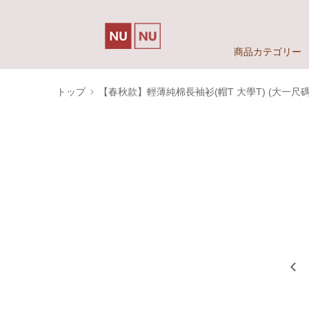
商品カテゴリー
トップ
【春秋款】輕薄純棉長袖衫(帽T 大學T) (大一尺碼