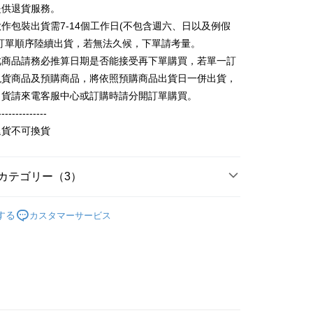
請なしで即時に利用可能です。
提供退貨服務。
方法で「OP Pay Later」を選択すると、注文が成立した後に自
TEE代金後払いについて
作包裝出貨需7-14個工作日(不包含週六、日以及例假
 Pay Later の取引プロセスに移行し、携帯番号を確認後、分割
い方法でAFTEE代金後払いを選択すると、携帯電話認証ウィン
数や支払い期限を選択し、支払いを確認すると取引が完了しま
照訂單順序陸續出貨，若無法久候，下單請考量。
示されます。
で認証してお支払い手続を進めてください。
此商品請務必推算日期是否能接受再下單購買，若單一訂
の承認額、分割回数および費用については、後続の取引確認ペー
るときのお支払いは不要です。商品はご指定の住所に配送されま
現貨商品及預購商品，將依照預購商品出貨日一併出貨，
とします。
成立後30分以内に確認取引を行わない場合や審査が通過しない場
が完了すると、携帯に支払い通知のSMSが届きます。アプリ会
出貨請來電客服中心或訂購時請分開訂單購買。
取貨
は自動的にキャンセルされます。「転専審査」に未通過の状況
、AFTEE アプリプッシュ通知が届きます。
--------------
た場合は、システムの評価基準に達していないことを意味し、
T$65、NT$899以上で送料無料
け取り時のお支払いは不要です。商品を確かめてから、SMSま
についての説明はいたしかねます。
退貨不可換貨
の通知に従って、4大コンビニ、またはATM/オンラインバンキ
家取貨
支払いください。
T$60、NT$899以上で送料無料
方法の説明】
限は最短で 14 日以内ですので、ご注意ください。AFTEE ア
カテゴリー（3）
いの金額は電信請求書に統合されず、「OP Pay Later」は毎月
ンロードして AFTEE 会員になるとお支払い期限を最長 45 日
取貨
に支払いリマインダーのSMSを送信します。
延長できます。
輕薄純棉長袖衫(帽T 大學T) (大一尺碼)
純棉寬鬆帽
Sのリンクを通じて請求書を開いた後、「コンビニバーコード／台
T$65、NT$899以上で送料無料
する
カスタマーサービス
舗／銀行振込／街口支払い／iPASS MONEY」などのチャネル
)
は、ショップが請求した期日と、AFTEEで延長できる日数を
を選択できます。
1取貨
されます。AFTEEで注文すると、商品を受け取るまで支払い
の人気商品
長できますが、商品を期限内に受け取れない場合があります
T$60、NT$899以上で送料無料
項】
約商品や商品到着日が比較的遅い商品）。そのため、商品到着
ービスは「台湾大哥大株式会社」（以下「当社」といいます）に
わらず、AFTEEで指定された期限内にお支払いください。
供され、ユーザーが取引時に本サービスを通じて商品やサービ
できるようにし、店舗が売買／分割払い売買の債権を当社に譲
い限度額
T$65、NT$899以上で送料無料
、契約に基づいて当社の請求書で帳款を支払うことになりま
AFTEEを ご利用の際に、認証結果及び当社の審査の結果に基づ