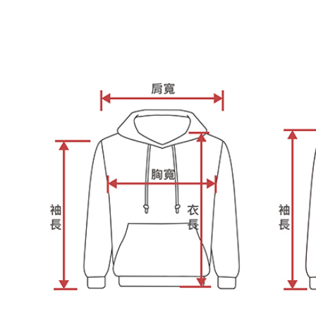
す。
き、限度
2. 「OP
2.決済金額
人情報（
3.現在、
処理およ
報の確認
三、利用規
3. 完全
プロテクシ
ださい：
ht
します。
文者の氏
これに限ら
されます。
AFTEE
明』をご
AFTEE
なります。
延滞納金
後見人の同
個人情報
を行使し
cs_tw@netp
を、必要な
AFTEE
意いただ