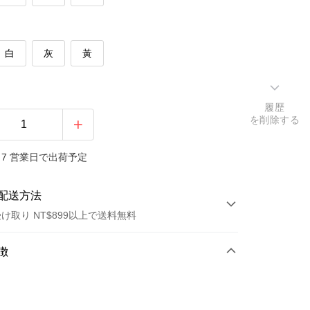
白
灰
黃
履歴
を削除する
7 営業日で出荷予定
配送方法
け取り NT$899以上で送料無料
方法
徴
カード1回払い
トカード分割払い