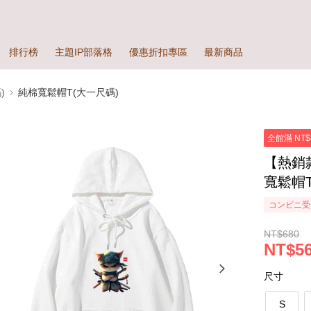
排行榜
主題IP部落格
優惠折扣專區
最新商品
)
純棉寬鬆帽T(大一尺碼)
全館滿 NT$
【熱銷
寬鬆帽T
コンビニ受
NT$680
NT$5
尺寸
S