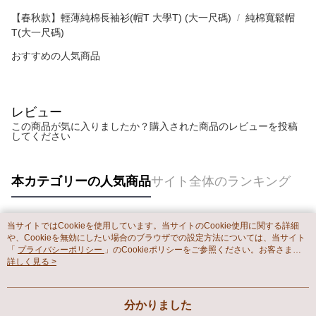
【春秋款】輕薄純棉長袖衫(帽T 大學T) (大一尺碼)
純棉寬鬆帽
T(大一尺碼)
おすすめの人気商品
レビュー
この商品が気に入りましたか？購入された商品のレビューを投稿
してください
本カテゴリーの人気商品
サイト全体のランキング
当サイトではCookieを使用しています。当サイトのCookie使用に関する詳細
人気タグ
や、Cookieを無効にしたい場合のブラウザでの設定方法については、当サイト
「
プライバシーポリシー
」のCookieポリシーをご参照ください。お客さま
が、当サイトを引き続き使用される場合、当社がサイト利用規約のCookieポリ
詳しく見る >
シーに基づいてCookieを使用することに同意したものとみなします。
分かりました