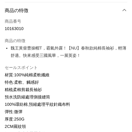
お支払い方法
商品の特徴
クレジットカード1回払い
商品番号
クレジットカード分割払い
10163010
3回払い、金利0、毎回
NT$183
21行の銀行
商品の特徴
6回払い、金利0、毎回
NT$91
21行の銀行
合作金庫商業銀行
第一商業銀行
魏王黃柴曹操帽T，霸氣外露！【NU】春秋款純棉長袖衫，輕薄
華南商業銀行
彰化商業銀行
12回払い、金利0、毎回
NT$45
21行の銀行
合作金庫商業銀行
第一商業銀行
舒適。快來感受三國風華，一展英姿！
上海商業儲蓄銀行
台北富邦商業銀行
華南商業銀行
彰化商業銀行
合作金庫商業銀行
第一商業銀行
コンビニ店頭代金引換
国泰世華商業銀行
兆豐國際商業銀行
上海商業儲蓄銀行
台北富邦商業銀行
華南商業銀行
彰化商業銀行
セールスポイント
台湾中小企業銀行
台中商業銀行
国泰世華商業銀行
兆豐國際商業銀行
LINE Pay
上海商業儲蓄銀行
台北富邦商業銀行
HSBC(台湾)商業銀行
華泰商業銀行
材質:100%純棉柔軟纖維
台湾中小企業銀行
台中商業銀行
国泰世華商業銀行
兆豐國際商業銀行
聯邦商業銀行
遠東国際商業銀行
特色:柔軟、觸感好
HSBC(台湾)商業銀行
華泰商業銀行
Apple Pay
台湾中小企業銀行
台中商業銀行
元大商業銀行
永豐商業銀行
聯邦商業銀行
遠東国際商業銀行
精梳柔棉剪裁長袖衫
HSBC(台湾)商業銀行
華泰商業銀行
玉山商業銀行
星展(台湾)商業銀行
JKOPAY
元大商業銀行
永豐商業銀行
預水洗防縮處理側接縫筒
聯邦商業銀行
遠東国際商業銀行
台新國際商業銀行
中国信託商業銀行
玉山商業銀行
星展(台湾)商業銀行
元大商業銀行
永豐商業銀行
100%環紡棉,預縮處理平紋針織布料
台湾楽天クレジットカード会社
Easy Wallet
台新國際商業銀行
中国信託商業銀行
玉山商業銀行
星展(台湾)商業銀行
彈性:微彈
台湾楽天クレジットカード会社
台新國際商業銀行
中国信託商業銀行
Google Pay
厚度:250G
台湾楽天クレジットカード会社
2CM羅紋領
Plus Pay