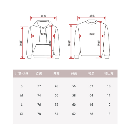
を延長できますが、商品を期限内に受け取れない場合があります（例：予
1. 本サービスは「台湾大哥大株式会社」（以下「当社」といいます）によ
約商品や商品到着日が比較的遅い商品）。そのため、商品到着の有無に関
宅配
って提供され、ユーザーが取引時に本サービスを通じて商品やサービスを
わらず、AFTEEで指定された期限内にお支払いください。
購入できるようにし、店舗が売買／分割払い売買の債権を当社に譲渡した
配送毎にNT$65、NT$899以上で送料無料
後、契約に基づいて当社の請求書で帳款を支払うことになります。
二、支払い限度額
2. 「OP Pay Later」を利用する契約関係の目的から、店舗はあなたの個人
1.初回 AFTEEを ご利用の際に、認証結果及び当社の審査の結果に基づ
情報（名前、電話または住所を含む）を台湾大哥大に提供し、収集、処理
き、限度額が設定されます。
および利用するために、当社があなた本人と分割請求書に必要な情報の確
2.決済金額は最低NT$20です。
認、照合および修正を行います。
3.現在、台湾の会員のみご利用いただけます。
3. 完全なユーザーサービス規約については、以下のリンクを参照してくだ
さい：
https://oppay.tw/userRule
三、利用規約「AFTEE代金後払い」（以下当サービスという）はネットプ
ロテクションズ（以下 AFTEE という）が提供し、AFTEEが代金を徴収し
ます。当サービスご利用の際に提供しなければならない個人情報（注文者
の氏名、電話番号、受取人の氏名、電話番号、受取人住所を含むがこれに
限らない）は、AFTEEに渡され当サービスで必要な範囲内で利用されま
す。AFTEEの個人情報の収集、処理、利用について、詳細はAFTEE公式ホ
ームページの『個人情報の収集、処理及び利用に関する声明』をご参照く
ださい（
https://aftee.tw/privacypolicy/
）。
AFTEEの初回ご利用の際に、審査を通過すれば、最高額がNT$10,000にな
ります。支払い期限を過ぎた場合、その金額に基づいて年利20%の遅延滞
納金が加算されます。未成年の利用者は、事前に法定代理人または後見人
の同意を得ればAFTEEをご利用いただけます。
個人情報の処理、利用について疑問がある、または関連する法律の権利を