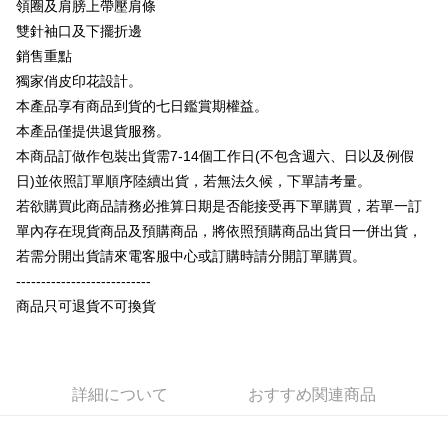
領圈及肩膀上帶壓肩條
OP Pay Later
雙針袖口及下擺折邊
説明
銷售重點
【OP Pay Later 使用説明】
獨家俏皮印花設計。
AFTEE代金後払い
1. 本サービスは台湾大哥大によって提供され、台湾大哥大のユーザーは追
加の申請なしで即時に利用可能です。
本產品享有商品到貨的七日鑑賞期權益。
説明
2. 支払い方法で「OP Pay Later」を選択すると、注文が成立した後に自動
本產品僅提供退貨服務。
一、 AFTEE代金後払いについて
的に OP Pay Later の取引プロセスに移行し、携帯番号を確認後、分割払
ATM払い
1.お支払い方法でAFTEE代金後払いを選択すると、携帯電話認証ウィンド
本商品訂做作包裝出貨需7-14個工作日(不包含週六、日以及例假
いの回数や支払い期限を選択し、支払いを確認すると取引が完了します。
ウが表示されます。
3. 実際の承認額、分割回数および費用については、後続の取引確認ページ
日)並依照訂單順序陸續出貨，若無法久候，下單請考量。
2.SMSで認証してお支払い手続を進めてください。
配送方法
を基準とします。
3.注文するときのお支払いは不要です。商品はご指定の住所に配送されま
若欲購買此商品請務必推算日期是否能接受再下單購買，若單一訂
4. 注文成立後30分以内に確認取引を行わない場合や審査が通過しない場
す。
全家付款取貨
單內存在現貨商品及預購商品，將依照預購商品出貨日一併出貨，
合、注文は自動的にキャンセルされます。「転専審査」に未通過の状況が
4.ご注文が完了すると、携帯に支払い通知のSMSが届きます。アプリ会員
発生した場合は、システムの評価基準に達していないことを意味し、評価
配送毎にNT$65、NT$899以上で送料無料
若需分開出貨請來電客服中心或訂購時請分開訂單購買。
の場合は、AFTEE アプリプッシュ通知が届きます。
内容についての説明はいたしかねます。
5.商品受け取り時のお支払いは不要です。商品を確かめてから、SMSまた
---------------------------
付款後全家取貨
はアプリの通知に従って、4大コンビニ、またはATM/オンラインバンキン
商品只可退貨不可換貨
グでお支払いください。
配送毎にNT$60、NT$899以上で送料無料
【支払い方法の説明】
1. 分割払いの金額は電信請求書に統合されず、「OP Pay Later」は毎月の
代金納付期限は最短で 14 日以内ですので、ご注意ください。AFTEE アプ
7-11付款取貨
締め日後に支払いリマインダーのSMSを送信します。
リをダウンロードして AFTEE 会員になるとお支払い期限を最長 45 日以内
2. SMSのリンクを通じて請求書を開いた後、「コンビニバーコード／台湾
配送毎にNT$65、NT$899以上で送料無料
まで延長できます。
大直営店舗／銀行振込／街口支払い／iPASS MONEY」などのチャネルで
詳細について
おすすめ関連商品
支払いを選択できます。
付款後7-11取貨
お支払期限は、ショップが請求した期日と、AFTEEで延長できる日数をも
とに計算されます。AFTEEで注文すると、商品を受け取るまで支払い期限
配送毎にNT$60、NT$899以上で送料無料
【注意事項】