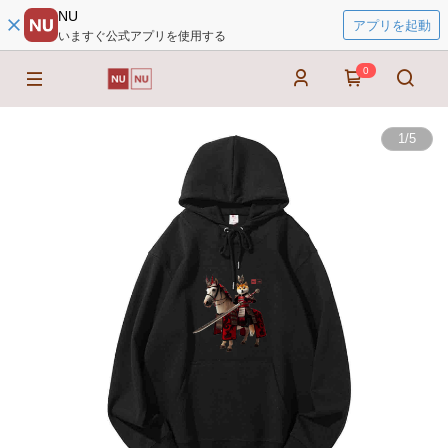
NU
アプリを起動
いますぐ公式アプリを使用する
0
1
/
5