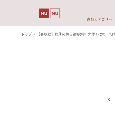
商品カテゴリー
トップ
【春秋款】輕薄純棉長袖衫(帽T 大學T) (大一尺碼