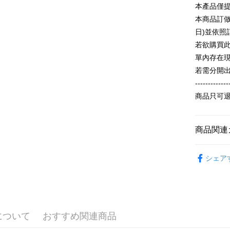
追加の申
説明
本產品僅
2. 支払い
一、 AF
本商品訂做
ATM払い
動的に OP
1.お支払
払いの回
日)並依
ドウが表
す。
2.SMS
若欲購買
3. 実際
3.注文す
配送方法
單內存在
ジを基準
す。
4. 注文
4.ご注文
若需分開
全家付款
合、注文
員の場合は
-------------
が発生し
配送毎にN
5.商品受
評価内容
商品只可
たはアプリ
付款後全
ングでお
配送毎にN
【支払い
代金納付期
商品関連
1. 分割払
プリをダウ
7-11付款
の締め日後
以内まで
【春秋款】
2. SM
配送毎にN
シェア
湾大直営店
T(大一尺碼
お支払期限
で支払い
付款後7-1
もとに計算
おすすめ
期限を延
配送毎にN
【注意事
（例：予
ALL
1. 本サ
の有無に関
宅配
よって提
について
おすすめ関連商品
スを購入
二、支払
配送毎にN
渡した後
1.初回 