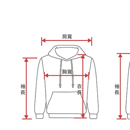
す。
き、限度
2. 「OP
2.決済金額
人情報（
3.現在、
処理およ
報の確認
三、利用規
3. 完全
プロテクシ
ださい：
ht
します。
文者の氏
これに限ら
されます。
AFTEE
明』をご
AFTEE
なります。
延滞納金
後見人の同
個人情報
を行使し
cs_tw@netp
を、必要な
AFTEE
意いただ