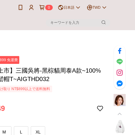
0
日本語
TWD
899 免運費
上市】三國吳將-黑棕貓周泰A款~100%
帽T~AIGTHD032
け取り NT$899以上で送料無料
49
M
L
XL