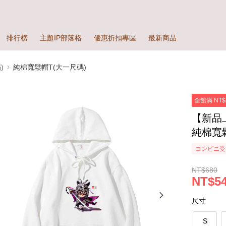
排行榜
主題IP部落格
優惠折扣專區
最新商品
)
純棉寬鬆帽T(大一尺碼)
全館滿 NT$
【新品
純棉寬鬆
コンビニ受
NT$680
NT$5
尺寸
S