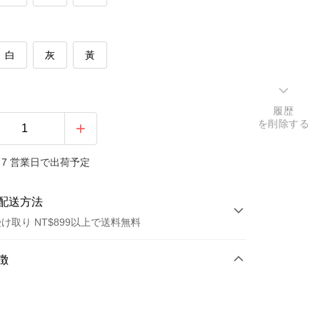
白
灰
黃
履歴
を削除する
7 営業日で出荷予定
配送方法
け取り NT$899以上で送料無料
方法
徴
カード1回払い
トカード分割払い