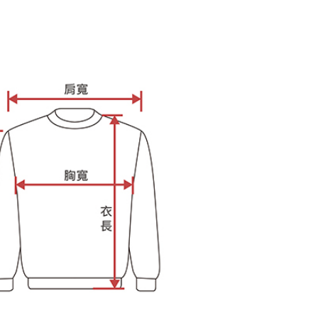
額が設定されます。
 Pay Later」を利用する契約関係の目的から、店舗はあなたの個
は最低NT$20です。
名前、電話または住所を含む）を台湾大哥大に提供し、収集、
台湾の会員のみご利用いただけます。
び利用するために、当社があなた本人と分割請求書に必要な情
、照合および修正を行います。
約「AFTEE代金後払い」（以下当サービスという）はネット
なユーザーサービス規約については、以下のリンクを参照してく
ョンズ（以下 AFTEE という）が提供し、AFTEEが代金を徴収
tps://oppay.tw/userRule
当サービスご利用の際に提供しなければならない個人情報（注
名、電話番号、受取人の氏名、電話番号、受取人住所を含むが
ない）は、AFTEEに渡され当サービスで必要な範囲内で利用
AFTEEの個人情報の収集、処理、利用について、詳細は
公式ホームページの『個人情報の収集、処理及び利用に関する声
参照ください（
https://aftee.tw/privacypolicy/
）。
の初回ご利用の際に、審査を通過すれば、最高額がNT$10,000に
支払い期限を過ぎた場合、その金額に基づいて年利20%の遅
が加算されます。未成年の利用者は、事前に法定代理人または
意を得ればAFTEEをご利用いただけます。
の処理、利用について疑問がある、または関連する法律の権利
たい場合は、ネットプロテクションズ
rotections.co.jp
にご連絡ください。上記に示した個人情報
購入注文書とあわせてAFTEEにご提供いただく、または
にあなたの個人情報の収集、処理、利用を許可することににご同
けない場合は、当サービスを選択しないでください。