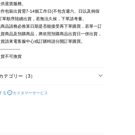
請なしで即時に利用可能です。
提供退貨服務。
方法で「OP Pay Later」を選択すると、注文が成立した後に自
TEE代金後払いについて
作包裝出貨需7-14個工作日(不包含週六、日以及例假
 Pay Later の取引プロセスに移行し、携帯番号を確認後、分割
い方法でAFTEE代金後払いを選択すると、携帯電話認証ウィン
数や支払い期限を選択し、支払いを確認すると取引が完了しま
照訂單順序陸續出貨，若無法久候，下單請考量。
示されます。
で認証してお支払い手続を進めてください。
此商品請務必推算日期是否能接受再下單購買，若單一訂
の承認額、分割回数および費用については、後続の取引確認ペー
るときのお支払いは不要です。商品はご指定の住所に配送されま
現貨商品及預購商品，將依照預購商品出貨日一併出貨，
とします。
成立後30分以内に確認取引を行わない場合や審査が通過しない場
が完了すると、携帯に支払い通知のSMSが届きます。アプリ会
出貨請來電客服中心或訂購時請分開訂單購買。
取貨
は自動的にキャンセルされます。「転専審査」に未通過の状況
、AFTEE アプリプッシュ通知が届きます。
--------------
た場合は、システムの評価基準に達していないことを意味し、
T$65、NT$899以上で送料無料
け取り時のお支払いは不要です。商品を確かめてから、SMSま
についての説明はいたしかねます。
退貨不可換貨
の通知に従って、4大コンビニ、またはATM/オンラインバンキ
家取貨
支払いください。
T$60、NT$899以上で送料無料
方法の説明】
限は最短で 14 日以内ですので、ご注意ください。AFTEE ア
カテゴリー（3）
いの金額は電信請求書に統合されず、「OP Pay Later」は毎月
ンロードして AFTEE 会員になるとお支払い期限を最長 45 日
取貨
に支払いリマインダーのSMSを送信します。
延長できます。
輕薄純棉長袖衫(帽T 大學T) (大一尺碼)
純棉寬鬆帽
Sのリンクを通じて請求書を開いた後、「コンビニバーコード／台
T$65、NT$899以上で送料無料
する
カスタマーサービス
舗／銀行振込／街口支払い／iPASS MONEY」などのチャネル
)
は、ショップが請求した期日と、AFTEEで延長できる日数を
を選択できます。
1取貨
されます。AFTEEで注文すると、商品を受け取るまで支払い
の人気商品
長できますが、商品を期限内に受け取れない場合があります
T$60、NT$899以上で送料無料
項】
約商品や商品到着日が比較的遅い商品）。そのため、商品到着
ービスは「台湾大哥大株式会社」（以下「当社」といいます）に
わらず、AFTEEで指定された期限内にお支払いください。
供され、ユーザーが取引時に本サービスを通じて商品やサービ
できるようにし、店舗が売買／分割払い売買の債権を当社に譲
い限度額
T$65、NT$899以上で送料無料
、契約に基づいて当社の請求書で帳款を支払うことになりま
AFTEEを ご利用の際に、認証結果及び当社の審査の結果に基づ