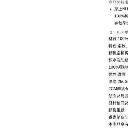
商品の特
3回払
穿上N
6回払
合作金
100
華南商
12回
合作金
春秋季
上海商
華南商
合作金
セールス
コンビニ
国泰世
上海商
華南商
材質:10
台湾中
国泰世
LINE Pay
上海商
HSBC
特色:柔軟
台湾中
国泰世
聯邦商
精梳柔棉
HSBC
Apple Pay
台湾中
元大商
聯邦商
預水洗防
HSBC
玉山商
JKOPAY
元大商
100%環
聯邦商
台新國
玉山商
元大商
彈性:微彈
台湾楽
Easy Walle
台新國
玉山商
厚度:250G
台湾楽
台新國
Google Pa
2CM羅紋
台湾楽
領圈及肩
Plus Pay
雙針袖口
OP Pay La
銷售重點
説明
獨家俏皮
【OP Pay
AFTEE
本產品享
1. 本サ