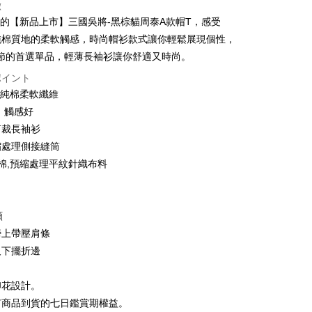
徴
い、金利0、毎回
NT$183
21行の銀行
U的【新品上市】三國吳將-黑棕貓周泰A款帽T，感受
い、金利0、毎回
NT$91
21行の銀行
庫商業銀行
第一商業銀行
%純棉質地的柔軟觸感，時尚帽衫款式讓你輕鬆展現個性，
業銀行
彰化商業銀行
払い、金利0、毎回
NT$45
21行の銀行
庫商業銀行
第一商業銀行
節的首選單品，輕薄長袖衫讓你舒適又時尚。
業儲蓄銀行
台北富邦商業銀行
業銀行
彰化商業銀行
庫商業銀行
第一商業銀行
ポイント
店頭代金引換
華商業銀行
兆豐國際商業銀行
業儲蓄銀行
台北富邦商業銀行
業銀行
彰化商業銀行
0%純棉柔軟纖維
小企業銀行
台中商業銀行
華商業銀行
兆豐國際商業銀行
業儲蓄銀行
台北富邦商業銀行
(台湾)商業銀行
華泰商業銀行
、觸感好
小企業銀行
台中商業銀行
華商業銀行
兆豐國際商業銀行
業銀行
遠東国際商業銀行
剪裁長袖衫
(台湾)商業銀行
華泰商業銀行
小企業銀行
台中商業銀行
業銀行
永豐商業銀行
業銀行
遠東国際商業銀行
縮處理側接縫筒
(台湾)商業銀行
華泰商業銀行
業銀行
星展(台湾)商業銀行
業銀行
永豐商業銀行
紡棉,預縮處理平紋針織布料
業銀行
遠東国際商業銀行
際商業銀行
中国信託商業銀行
業銀行
星展(台湾)商業銀行
業銀行
永豐商業銀行
天クレジットカード会社
t
際商業銀行
中国信託商業銀行
業銀行
星展(台湾)商業銀行
天クレジットカード会社
際商業銀行
中国信託商業銀行
y
領
天クレジットカード会社
膀上帶壓肩條
及下擺折邊
ter
印花設計。
 Later 使用説明】
代金後払い
有商品到貨的七日鑑賞期權益。
ービスは台湾大哥大によって提供され、台湾大哥大のユーザーは