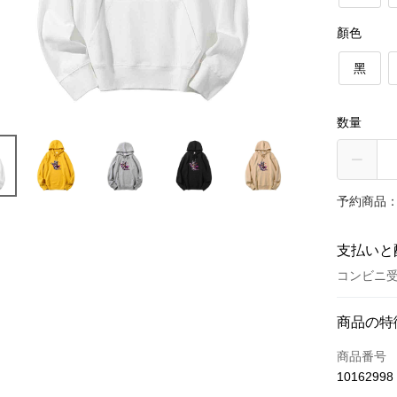
顏色
黑
数量
予約商品：
支払いと
コンビニ受
お支払い
商品の特
クレジット
商品番号
10162998
クレジッ