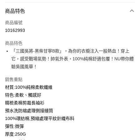
付款方式
商品特色
信用卡一次付款
商品編號
信用卡分期付款
10162993
3 期 0 利率 每期
NT$183
21家銀行
商品特色
6 期 0 利率 每期
NT$91
21家銀行
合作金庫商業銀行
第一商業銀行
「三國吳將-黑柴甘寧B款」，為你的衣櫥注入一股熱血！穿上
華南商業銀行
彰化商業銀行
12 期 0 利率 每期
NT$45
21家銀行
合作金庫商業銀行
第一商業銀行
它，感受戰場氣勢！帥氣外表，100%純棉舒適包覆！NU帶你體
上海商業儲蓄銀行
台北富邦商業銀行
華南商業銀行
彰化商業銀行
合作金庫商業銀行
第一商業銀行
超商取貨付款
國泰世華商業銀行
兆豐國際商業銀行
驗吳國風華！
上海商業儲蓄銀行
台北富邦商業銀行
華南商業銀行
彰化商業銀行
臺灣中小企業銀行
台中商業銀行
國泰世華商業銀行
兆豐國際商業銀行
LINE Pay
上海商業儲蓄銀行
台北富邦商業銀行
銷售重點
匯豐（台灣）商業銀行
華泰商業銀行
臺灣中小企業銀行
台中商業銀行
國泰世華商業銀行
兆豐國際商業銀行
聯邦商業銀行
遠東國際商業銀行
材質:100%純棉柔軟纖維
匯豐（台灣）商業銀行
華泰商業銀行
Apple Pay
臺灣中小企業銀行
台中商業銀行
元大商業銀行
永豐商業銀行
特色:柔軟、觸感好
聯邦商業銀行
遠東國際商業銀行
匯豐（台灣）商業銀行
華泰商業銀行
玉山商業銀行
星展（台灣）商業銀行
街口支付
元大商業銀行
永豐商業銀行
精梳柔棉剪裁長袖衫
聯邦商業銀行
遠東國際商業銀行
台新國際商業銀行
中國信託商業銀行
玉山商業銀行
星展（台灣）商業銀行
預水洗防縮處理側接縫筒
元大商業銀行
永豐商業銀行
台灣樂天信用卡公司
悠遊付
台新國際商業銀行
中國信託商業銀行
玉山商業銀行
星展（台灣）商業銀行
100%環紡棉,預縮處理平紋針織布料
台灣樂天信用卡公司
台新國際商業銀行
中國信託商業銀行
Google Pay
彈性:微彈
台灣樂天信用卡公司
厚度:250G
全盈+PAY