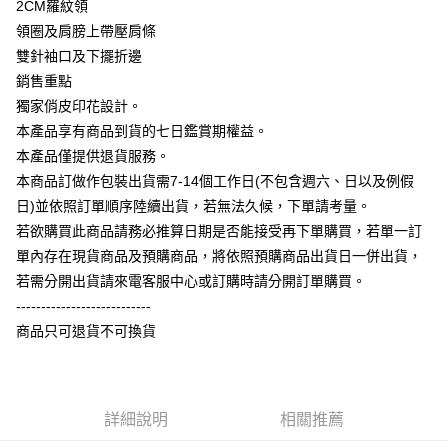
2CM羅紋領
大哥付你分期
領圈及肩膀上帶壓肩條
相關說明
雙針袖口及下擺折邊
【大哥付你分期使用說明】
銷售重點
AFTEE先享後付
1.本服務由台灣大哥大提供，台灣大哥大用戶可立即使用無須另外申請。
獨家俏皮印花設計。
2.付款方式選擇「大哥付你分期」，訂單成立後會自動跳轉到大哥付的交易
相關說明
流程，驗證手機門號後，選擇欲分期的期數、繳款截止日，確認付款後即完
本產品享有商品到貨的七日鑑賞期權益。
【關於「AFTEE先享後付」】
成交易。
ATM付款
AFTEE先享後付是「在收到商品之後才付款」的支付方式。 讓您購物簡單
本產品僅提供退貨服務。
3.實際核准額度、可分期數及費用金額請依後續交易確認頁面所載為準。
便利好安心！
4.訂單成立30分鐘內，如未前往確認交易或遇審核未通過，訂單將自動取
本商品訂做作包裝出貨需7-14個工作日(不包含週六、日以及例假
１．簡單：不需註冊會員、不需綁卡、不需儲值。
運送方式
消。如遇「轉專審核」未通過狀況，表示未達大哥付你分期系統評分，恕無
２．便利：只要手機號碼，簡訊認證，即可結帳。
日)並依照訂單順序陸續出貨，若無法久候，下單請考量。
法說明評估內容。
３．安心：先確認商品／服務後，再付款。
全家付款取貨
若欲購買此商品請務必推算日期是否能接受再下單購買，若單一訂
【繳款方式說明】
1.分期款項不併入電信帳單，「大哥付你分期」於每月結算日後寄送繳費提
每筆NT$65，滿NT$899(含以上)免運費
單內存在現貨商品及預購商品，將依照預購商品出貨日一併出貨，
【「AFTEE先享後付」結帳流程】
醒簡訊。
１．於結帳方式選擇「AFTEE先享後付」後，將跳轉至「AFTEE先享後付」
若需分開出貨請來電客服中心或訂購時請分開訂單購買。
2.透過簡訊連結打開帳單後，可選擇「超商條碼／台灣大直營門市／銀行轉
付款後全家取貨
結帳頁面，進行簡訊認證並確認金額後，即可完成結帳。
帳／街口支付／iPASS MONEY」等通路繳費。
---------------------------
２．訂單成立數日內，您將收到繳費通知簡訊。
每筆NT$60，滿NT$899(含以上)免運費
商品只可退貨不可換貨
３．收到繳費通知簡訊後14天內，點擊此簡訊中的連結，可透過四大超商／
【注意事項】
ATM／網路銀行／等多元方式進行付款，方視為交易完成。
7-11付款取貨
1.本服務係由「台灣大哥大股份有限公司」（以下簡稱本公司）所提供，讓
※ 請注意：結帳手續完成當下不需立刻繳費，但若您需要取消訂單，請聯絡
用戶於交易時，得透過本服務購買商品或服務，並由商店將買賣／分期付款
每筆NT$65，滿NT$899(含以上)免運費
購買商品的店家。未經商家同意取消之訂單仍視為有效，需透過AFTEE先享
買賣價金債權讓與本公司後，依約使用本公司帳單繳交帳款。
後付繳納相關費用。
2.基於同意付款使用「大哥付你分期」之契約關係目的，商店將以您的個人
詳細說明
相關推薦
付款後7-11取貨
※ 交易是否成功請以「AFTEE先享後付 」之結帳頁面顯示為準，若有關於
資料（包含姓名、電話或地址）提供予台灣大哥大進項蒐集、處理及利用，
是否繳費成功／繳費後需取消欲退款等相關疑問，請聯繫「AFTEE先享後付