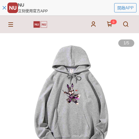
NU
開啟APP
立刻使用官方APP
0
1
/
5