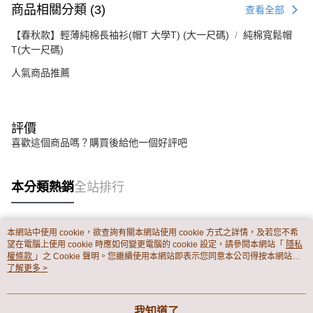
商品相關分類 (3)
查看全部
【春秋款】輕薄純棉長袖衫(帽T 大學T) (大一尺碼)
純棉寬鬆帽
T(大一尺碼)
人氣商品推薦
評價
喜歡這個商品嗎？購買後給他一個好評吧
本分類熱銷
全站排行
本網站中使用 cookie，欲查詢有關本網站使用 cookie 方式之詳情，及若您不希
熱門標籤
望在電腦上使用 cookie 時應如何變更電腦的 cookie 設定，請參閱本網站「
隱私
權條款
」之 Cookie 聲明。您繼續使用本網站即表示您同意本公司得按本網站使
用條款之 Cookie 聲明使用 cookie。
了解更多 >
我知道了