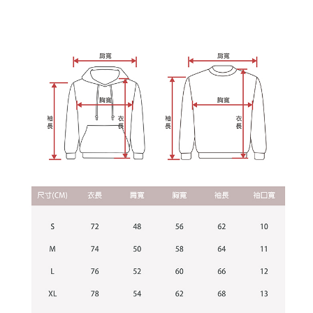
每筆NT$60，滿NT$899(含以上)免運費
由本公司與您本人進行分期帳單所需資料之確認、核對及更正。
客戶支援中心」
https://netprotections.freshdesk.com/support/home
3.完整用戶服務條款，請詳閱以下連結：
https://oppay.tw/userRule
宅配
【注意事項】
１．透過由恩沛科技股份有限公司提供之「AFTEE先享後付」服務完成之交
每筆NT$65，滿NT$899(含以上)免運費
易，需依本服務之必要範圍內提供個人資料，並將交易相關給付款項請求債
權轉讓予恩沛科技股份有限公司。
２．關於個人資料處理事宜，請瀏覽以下網址：
https://aftee.tw/terms/#terms3
３．未成年的使用者請事先徵得法定代理人或監護人之同意方可使用
「AFTEE先享後付」，若未經同意申辦者引起之損失，本公司不負相關責
任。
４．使用「AFTEE先享後付」時，將依據個別帳號之用戶狀況，依本公司即
時審查核予不同之上限額度；若仍有額度不足之情形，本公司將視審查結果
請求用戶進行身份認證。
５．嚴禁一人註冊多個帳號或使用他人資訊註冊。若發現惡意使用之情形，
恩沛科技股份有限公司將有權停止該用戶之使用額度並採取法律行動。