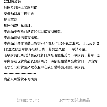
2CM羅紋領
OP Pay Later
領圈及肩膀上帶壓肩條
説明
雙針袖口及下擺折邊
【OP Pay Later 使用説明】
銷售重點
AFTEE代金後払い
1. 本サービスは台湾大哥大によって提供され、台湾大哥大のユーザーは追
加の申請なしで即時に利用可能です。
獨家俏皮印花設計。
説明
2. 支払い方法で「OP Pay Later」を選択すると、注文が成立した後に自動
本產品享有商品到貨的七日鑑賞期權益。
一、 AFTEE代金後払いについて
的に OP Pay Later の取引プロセスに移行し、携帯番号を確認後、分割払
ATM払い
1.お支払い方法でAFTEE代金後払いを選択すると、携帯電話認証ウィンド
本產品僅提供退貨服務。
いの回数や支払い期限を選択し、支払いを確認すると取引が完了します。
ウが表示されます。
3. 実際の承認額、分割回数および費用については、後続の取引確認ページ
本商品訂做作包裝出貨需7-14個工作日(不包含週六、日以及例假
2.SMSで認証してお支払い手続を進めてください。
配送方法
を基準とします。
3.注文するときのお支払いは不要です。商品はご指定の住所に配送されま
日)並依照訂單順序陸續出貨，若無法久候，下單請考量。
4. 注文成立後30分以内に確認取引を行わない場合や審査が通過しない場
す。
全家付款取貨
若欲購買此商品請務必推算日期是否能接受再下單購買，若單一訂
合、注文は自動的にキャンセルされます。「転専審査」に未通過の状況が
4.ご注文が完了すると、携帯に支払い通知のSMSが届きます。アプリ会員
発生した場合は、システムの評価基準に達していないことを意味し、評価
配送毎にNT$65、NT$899以上で送料無料
單內存在現貨商品及預購商品，將依照預購商品出貨日一併出貨，
の場合は、AFTEE アプリプッシュ通知が届きます。
内容についての説明はいたしかねます。
5.商品受け取り時のお支払いは不要です。商品を確かめてから、SMSまた
若需分開出貨請來電客服中心或訂購時請分開訂單購買。
付款後全家取貨
はアプリの通知に従って、4大コンビニ、またはATM/オンラインバンキン
---------------------------
グでお支払いください。
配送毎にNT$60、NT$899以上で送料無料
【支払い方法の説明】
商品只可退貨不可換貨
1. 分割払いの金額は電信請求書に統合されず、「OP Pay Later」は毎月の
代金納付期限は最短で 14 日以内ですので、ご注意ください。AFTEE アプ
7-11付款取貨
締め日後に支払いリマインダーのSMSを送信します。
リをダウンロードして AFTEE 会員になるとお支払い期限を最長 45 日以内
2. SMSのリンクを通じて請求書を開いた後、「コンビニバーコード／台湾
配送毎にNT$65、NT$899以上で送料無料
まで延長できます。
大直営店舗／銀行振込／街口支払い／iPASS MONEY」などのチャネルで
支払いを選択できます。
付款後7-11取貨
お支払期限は、ショップが請求した期日と、AFTEEで延長できる日数をも
詳細について
おすすめ関連商品
とに計算されます。AFTEEで注文すると、商品を受け取るまで支払い期限
配送毎にNT$60、NT$899以上で送料無料
【注意事項】