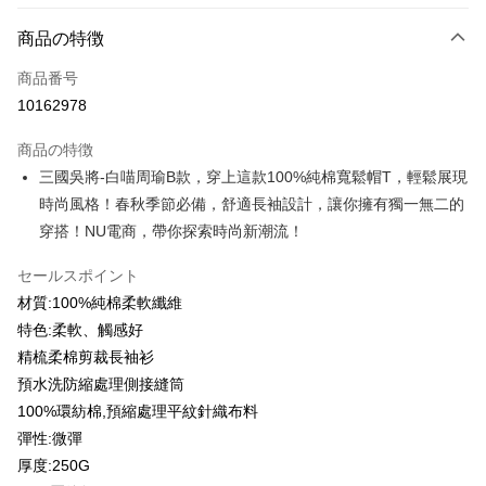
お支払い方法
商品の特徴
クレジットカード1回払い
商品番号
クレジットカード分割払い
10162978
3回払い、金利0、毎回
NT$183
21行の銀行
商品の特徴
6回払い、金利0、毎回
NT$91
21行の銀行
合作金庫商業銀行
第一商業銀行
三國吳將-白喵周瑜B款，穿上這款100%純棉寬鬆帽T，輕鬆展現
華南商業銀行
彰化商業銀行
12回払い、金利0、毎回
NT$45
21行の銀行
合作金庫商業銀行
第一商業銀行
時尚風格！春秋季節必備，舒適長袖設計，讓你擁有獨一無二的
上海商業儲蓄銀行
台北富邦商業銀行
華南商業銀行
彰化商業銀行
合作金庫商業銀行
第一商業銀行
コンビニ店頭代金引換
国泰世華商業銀行
兆豐國際商業銀行
穿搭！NU電商，帶你探索時尚新潮流！
上海商業儲蓄銀行
台北富邦商業銀行
華南商業銀行
彰化商業銀行
台湾中小企業銀行
台中商業銀行
国泰世華商業銀行
兆豐國際商業銀行
LINE Pay
上海商業儲蓄銀行
台北富邦商業銀行
HSBC(台湾)商業銀行
華泰商業銀行
セールスポイント
台湾中小企業銀行
台中商業銀行
国泰世華商業銀行
兆豐國際商業銀行
聯邦商業銀行
遠東国際商業銀行
材質:100%純棉柔軟纖維
HSBC(台湾)商業銀行
華泰商業銀行
Apple Pay
台湾中小企業銀行
台中商業銀行
元大商業銀行
永豐商業銀行
聯邦商業銀行
遠東国際商業銀行
特色:柔軟、觸感好
HSBC(台湾)商業銀行
華泰商業銀行
玉山商業銀行
星展(台湾)商業銀行
JKOPAY
元大商業銀行
永豐商業銀行
精梳柔棉剪裁長袖衫
聯邦商業銀行
遠東国際商業銀行
台新國際商業銀行
中国信託商業銀行
玉山商業銀行
星展(台湾)商業銀行
元大商業銀行
永豐商業銀行
預水洗防縮處理側接縫筒
台湾楽天クレジットカード会社
Easy Wallet
台新國際商業銀行
中国信託商業銀行
玉山商業銀行
星展(台湾)商業銀行
100%環紡棉,預縮處理平紋針織布料
台湾楽天クレジットカード会社
台新國際商業銀行
中国信託商業銀行
Google Pay
彈性:微彈
台湾楽天クレジットカード会社
厚度:250G
Plus Pay