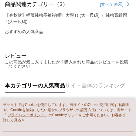
商品関連カテゴリー（3）
[すべて表示]
【春秋款】輕薄純棉長袖衫(帽T 大學T) (大一尺碼)
純棉寬鬆帽
T(大一尺碼)
おすすめの人気商品
レビュー
この商品が気に入りましたか？購入された商品のレビューを投稿
してください
本カテゴリーの人気商品
サイト全体のランキング
当サイトではCookieを使用しています。当サイトのCookie使用に関する詳細
人気タグ
や、Cookieを無効にしたい場合のブラウザでの設定方法については、当サイト
「
プライバシーポリシー
」のCookieポリシーをご参照ください。お客さま
が、当サイトを引き続き使用される場合、当社がサイト利用規約のCookieポリ
詳しく見る >
シーに基づいてCookieを使用することに同意したものとみなします。