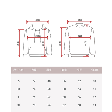
を延長できますが、商品を期限内に受け取れない場合があります（例：予
1. 本サービスは「台湾大哥大株式会社」（以下「当社」といいます）によ
約商品や商品到着日が比較的遅い商品）。そのため、商品到着の有無に関
宅配
って提供され、ユーザーが取引時に本サービスを通じて商品やサービスを
わらず、AFTEEで指定された期限内にお支払いください。
購入できるようにし、店舗が売買／分割払い売買の債権を当社に譲渡した
配送毎にNT$65、NT$899以上で送料無料
後、契約に基づいて当社の請求書で帳款を支払うことになります。
二、支払い限度額
2. 「OP Pay Later」を利用する契約関係の目的から、店舗はあなたの個人
1.初回 AFTEEを ご利用の際に、認証結果及び当社の審査の結果に基づ
情報（名前、電話または住所を含む）を台湾大哥大に提供し、収集、処理
き、限度額が設定されます。
および利用するために、当社があなた本人と分割請求書に必要な情報の確
2.決済金額は最低NT$20です。
認、照合および修正を行います。
3.現在、台湾の会員のみご利用いただけます。
3. 完全なユーザーサービス規約については、以下のリンクを参照してくだ
さい：
https://oppay.tw/userRule
三、利用規約「AFTEE代金後払い」（以下当サービスという）はネットプ
ロテクションズ（以下 AFTEE という）が提供し、AFTEEが代金を徴収し
ます。当サービスご利用の際に提供しなければならない個人情報（注文者
の氏名、電話番号、受取人の氏名、電話番号、受取人住所を含むがこれに
限らない）は、AFTEEに渡され当サービスで必要な範囲内で利用されま
す。AFTEEの個人情報の収集、処理、利用について、詳細はAFTEE公式ホ
ームページの『個人情報の収集、処理及び利用に関する声明』をご参照く
ださい（
https://aftee.tw/privacypolicy/
）。
AFTEEの初回ご利用の際に、審査を通過すれば、最高額がNT$10,000にな
ります。支払い期限を過ぎた場合、その金額に基づいて年利20%の遅延滞
納金が加算されます。未成年の利用者は、事前に法定代理人または後見人
の同意を得ればAFTEEをご利用いただけます。
個人情報の処理、利用について疑問がある、または関連する法律の権利を