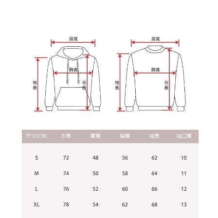
每筆NT$60，滿NT$899(含以上)免運費
由本公司與您本人進行分期帳單所需資料之確認、核對及更正。
客戶支援中心」
https://netprotections.freshdesk.com/support/home
3.完整用戶服務條款，請詳閱以下連結：
https://oppay.tw/userRule
宅配
【注意事項】
１．透過由恩沛科技股份有限公司提供之「AFTEE先享後付」服務完成之交
每筆NT$65，滿NT$899(含以上)免運費
易，需依本服務之必要範圍內提供個人資料，並將交易相關給付款項請求債
權轉讓予恩沛科技股份有限公司。
２．關於個人資料處理事宜，請瀏覽以下網址：
https://aftee.tw/terms/#terms3
３．未成年的使用者請事先徵得法定代理人或監護人之同意方可使用
「AFTEE先享後付」，若未經同意申辦者引起之損失，本公司不負相關責
任。
４．使用「AFTEE先享後付」時，將依據個別帳號之用戶狀況，依本公司即
時審查核予不同之上限額度；若仍有額度不足之情形，本公司將視審查結果
請求用戶進行身份認證。
５．嚴禁一人註冊多個帳號或使用他人資訊註冊。若發現惡意使用之情形，
恩沛科技股份有限公司將有權停止該用戶之使用額度並採取法律行動。