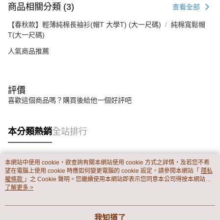
商品相關分類 (3)
查看全部
【春秋款】輕薄純棉長袖衫(帽T 大學T) (大一尺碼)
純棉寬鬆帽
T(大一尺碼)
人氣商品推薦
評價
喜歡這個商品嗎？購買後給他一個好評吧
本分類熱銷
全站排行
本網站中使用 cookie，欲查詢有關本網站使用 cookie 方式之詳情，及若您不希
熱門標籤
望在電腦上使用 cookie 時應如何變更電腦的 cookie 設定，請參閱本網站「
隱私
權條款
」之 Cookie 聲明。您繼續使用本網站即表示您同意本公司得按本網站使
用條款之 Cookie 聲明使用 cookie。
了解更多 >
我知道了