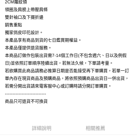
2CM羅紋領
大哥付你分期
領圈及肩膀上帶壓肩條
相關說明
雙針袖口及下擺折邊
【大哥付你分期使用說明】
銷售重點
AFTEE先享後付
1.本服務由台灣大哥大提供，台灣大哥大用戶可立即使用無須另外申請。
獨家俏皮印花設計。
2.付款方式選擇「大哥付你分期」，訂單成立後會自動跳轉到大哥付的交易
相關說明
流程，驗證手機門號後，選擇欲分期的期數、繳款截止日，確認付款後即完
本產品享有商品到貨的七日鑑賞期權益。
【關於「AFTEE先享後付」】
成交易。
ATM付款
AFTEE先享後付是「在收到商品之後才付款」的支付方式。 讓您購物簡單
本產品僅提供退貨服務。
3.實際核准額度、可分期數及費用金額請依後續交易確認頁面所載為準。
便利好安心！
4.訂單成立30分鐘內，如未前往確認交易或遇審核未通過，訂單將自動取
本商品訂做作包裝出貨需7-14個工作日(不包含週六、日以及例假
１．簡單：不需註冊會員、不需綁卡、不需儲值。
運送方式
消。如遇「轉專審核」未通過狀況，表示未達大哥付你分期系統評分，恕無
２．便利：只要手機號碼，簡訊認證，即可結帳。
日)並依照訂單順序陸續出貨，若無法久候，下單請考量。
法說明評估內容。
３．安心：先確認商品／服務後，再付款。
全家付款取貨
若欲購買此商品請務必推算日期是否能接受再下單購買，若單一訂
【繳款方式說明】
1.分期款項不併入電信帳單，「大哥付你分期」於每月結算日後寄送繳費提
每筆NT$65，滿NT$899(含以上)免運費
單內存在現貨商品及預購商品，將依照預購商品出貨日一併出貨，
【「AFTEE先享後付」結帳流程】
醒簡訊。
１．於結帳方式選擇「AFTEE先享後付」後，將跳轉至「AFTEE先享後付」
若需分開出貨請來電客服中心或訂購時請分開訂單購買。
2.透過簡訊連結打開帳單後，可選擇「超商條碼／台灣大直營門市／銀行轉
付款後全家取貨
結帳頁面，進行簡訊認證並確認金額後，即可完成結帳。
帳／街口支付／iPASS MONEY」等通路繳費。
---------------------------
２．訂單成立數日內，您將收到繳費通知簡訊。
每筆NT$60，滿NT$899(含以上)免運費
商品只可退貨不可換貨
３．收到繳費通知簡訊後14天內，點擊此簡訊中的連結，可透過四大超商／
【注意事項】
ATM／網路銀行／等多元方式進行付款，方視為交易完成。
7-11付款取貨
1.本服務係由「台灣大哥大股份有限公司」（以下簡稱本公司）所提供，讓
※ 請注意：結帳手續完成當下不需立刻繳費，但若您需要取消訂單，請聯絡
用戶於交易時，得透過本服務購買商品或服務，並由商店將買賣／分期付款
每筆NT$65，滿NT$899(含以上)免運費
購買商品的店家。未經商家同意取消之訂單仍視為有效，需透過AFTEE先享
買賣價金債權讓與本公司後，依約使用本公司帳單繳交帳款。
後付繳納相關費用。
2.基於同意付款使用「大哥付你分期」之契約關係目的，商店將以您的個人
詳細說明
相關推薦
付款後7-11取貨
※ 交易是否成功請以「AFTEE先享後付 」之結帳頁面顯示為準，若有關於
資料（包含姓名、電話或地址）提供予台灣大哥大進項蒐集、處理及利用，
是否繳費成功／繳費後需取消欲退款等相關疑問，請聯繫「AFTEE先享後付