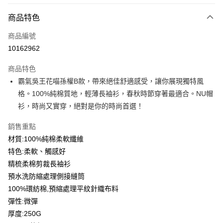
付款方式
商品特色
信用卡一次付款
商品編號
信用卡分期付款
10162962
3 期 0 利率 每期
NT$183
21家銀行
商品特色
6 期 0 利率 每期
NT$91
21家銀行
合作金庫商業銀行
第一商業銀行
霸氣吳王花喵孫權B款，帶來絕佳舒適感受，讓你展現獨特風
華南商業銀行
彰化商業銀行
12 期 0 利率 每期
NT$45
21家銀行
合作金庫商業銀行
第一商業銀行
格。100%純棉質地，輕薄長袖衫，春秋時節穿著最適合。NU帽
上海商業儲蓄銀行
台北富邦商業銀行
華南商業銀行
彰化商業銀行
合作金庫商業銀行
第一商業銀行
超商取貨付款
國泰世華商業銀行
兆豐國際商業銀行
衫，時尚又實穿，絕對是你的時尚首選！
上海商業儲蓄銀行
台北富邦商業銀行
華南商業銀行
彰化商業銀行
臺灣中小企業銀行
台中商業銀行
國泰世華商業銀行
兆豐國際商業銀行
LINE Pay
上海商業儲蓄銀行
台北富邦商業銀行
銷售重點
匯豐（台灣）商業銀行
華泰商業銀行
臺灣中小企業銀行
台中商業銀行
國泰世華商業銀行
兆豐國際商業銀行
聯邦商業銀行
遠東國際商業銀行
材質:100%純棉柔軟纖維
匯豐（台灣）商業銀行
華泰商業銀行
Apple Pay
臺灣中小企業銀行
台中商業銀行
元大商業銀行
永豐商業銀行
特色:柔軟、觸感好
聯邦商業銀行
遠東國際商業銀行
匯豐（台灣）商業銀行
華泰商業銀行
玉山商業銀行
星展（台灣）商業銀行
街口支付
元大商業銀行
永豐商業銀行
精梳柔棉剪裁長袖衫
聯邦商業銀行
遠東國際商業銀行
台新國際商業銀行
中國信託商業銀行
玉山商業銀行
星展（台灣）商業銀行
預水洗防縮處理側接縫筒
元大商業銀行
永豐商業銀行
台灣樂天信用卡公司
悠遊付
台新國際商業銀行
中國信託商業銀行
玉山商業銀行
星展（台灣）商業銀行
100%環紡棉,預縮處理平紋針織布料
台灣樂天信用卡公司
台新國際商業銀行
中國信託商業銀行
Google Pay
彈性:微彈
台灣樂天信用卡公司
厚度:250G
全盈+PAY