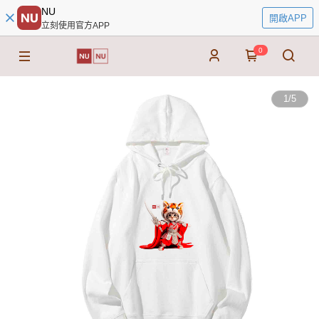
NU
開啟APP
立刻使用官方APP
0
1
/
5