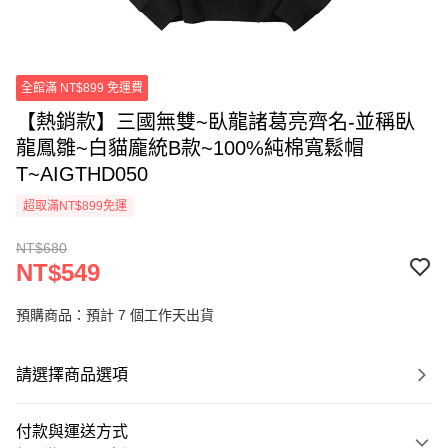
全館滿 NT$899 免運費
【熱銷款】三國無雙~臥龍諸葛亮齊名-並稱臥
龍鳳雛~白貓龐統B款~100%純棉寬鬆帽
T~AIGTHD050
超取滿NT$899免運
NT$680
NT$549
預購商品：預計 7 個工作天出貨
請選擇商品選項
付款與運送方式