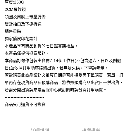
厚度:250G
全盈+PAY
2CM羅紋領
大哥付你分期
領圈及肩膀上帶壓肩條
相關說明
雙針袖口及下擺折邊
【大哥付你分期使用說明】
銷售重點
AFTEE先享後付
1.本服務由台灣大哥大提供，台灣大哥大用戶可立即使用無須另外申請。
獨家俏皮印花設計。
2.付款方式選擇「大哥付你分期」，訂單成立後會自動跳轉到大哥付的交易
相關說明
流程，驗證手機門號後，選擇欲分期的期數、繳款截止日，確認付款後即完
本產品享有商品到貨的七日鑑賞期權益。
【關於「AFTEE先享後付」】
成交易。
ATM付款
AFTEE先享後付是「在收到商品之後才付款」的支付方式。 讓您購物簡單
本產品僅提供退貨服務。
3.實際核准額度、可分期數及費用金額請依後續交易確認頁面所載為準。
便利好安心！
4.訂單成立30分鐘內，如未前往確認交易或遇審核未通過，訂單將自動取
本商品訂做作包裝出貨需7-14個工作日(不包含週六、日以及例假
１．簡單：不需註冊會員、不需綁卡、不需儲值。
運送方式
消。如遇「轉專審核」未通過狀況，表示未達大哥付你分期系統評分，恕無
２．便利：只要手機號碼，簡訊認證，即可結帳。
日)並依照訂單順序陸續出貨，若無法久候，下單請考量。
法說明評估內容。
３．安心：先確認商品／服務後，再付款。
全家付款取貨
若欲購買此商品請務必推算日期是否能接受再下單購買，若單一訂
【繳款方式說明】
1.分期款項不併入電信帳單，「大哥付你分期」於每月結算日後寄送繳費提
每筆NT$65，滿NT$899(含以上)免運費
單內存在現貨商品及預購商品，將依照預購商品出貨日一併出貨，
【「AFTEE先享後付」結帳流程】
醒簡訊。
１．於結帳方式選擇「AFTEE先享後付」後，將跳轉至「AFTEE先享後付」
若需分開出貨請來電客服中心或訂購時請分開訂單購買。
2.透過簡訊連結打開帳單後，可選擇「超商條碼／台灣大直營門市／銀行轉
付款後全家取貨
結帳頁面，進行簡訊認證並確認金額後，即可完成結帳。
帳／街口支付／iPASS MONEY」等通路繳費。
---------------------------
２．訂單成立數日內，您將收到繳費通知簡訊。
每筆NT$60，滿NT$899(含以上)免運費
商品只可退貨不可換貨
３．收到繳費通知簡訊後14天內，點擊此簡訊中的連結，可透過四大超商／
【注意事項】
ATM／網路銀行／等多元方式進行付款，方視為交易完成。
7-11付款取貨
1.本服務係由「台灣大哥大股份有限公司」（以下簡稱本公司）所提供，讓
※ 請注意：結帳手續完成當下不需立刻繳費，但若您需要取消訂單，請聯絡
用戶於交易時，得透過本服務購買商品或服務，並由商店將買賣／分期付款
每筆NT$65，滿NT$899(含以上)免運費
購買商品的店家。未經商家同意取消之訂單仍視為有效，需透過AFTEE先享
買賣價金債權讓與本公司後，依約使用本公司帳單繳交帳款。
後付繳納相關費用。
2.基於同意付款使用「大哥付你分期」之契約關係目的，商店將以您的個人
詳細說明
相關推薦
付款後7-11取貨
※ 交易是否成功請以「AFTEE先享後付 」之結帳頁面顯示為準，若有關於