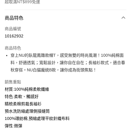
超取滿NT$899免運
付款方式
商品特色
信用卡一次付款
商品編號
信用卡分期付款
10162932
3 期 0 利率 每期
NT$183
21家銀行
商品特色
6 期 0 利率 每期
NT$91
21家銀行
合作金庫商業銀行
第一商業銀行
穿上NU的臥龍鳳雛款帽T，感受無雙的時尚風潮！100%純棉面
華南商業銀行
彰化商業銀行
12 期 0 利率 每期
NT$45
21家銀行
合作金庫商業銀行
第一商業銀行
料，舒適透氣；寬鬆設計，讓你自在自在；長袖衫款式，適合春
上海商業儲蓄銀行
台北富邦商業銀行
華南商業銀行
彰化商業銀行
合作金庫商業銀行
第一商業銀行
超商取貨付款
國泰世華商業銀行
兆豐國際商業銀行
秋穿搭。NU白貓龐統B款，讓你成為街頭焦點！
上海商業儲蓄銀行
台北富邦商業銀行
華南商業銀行
彰化商業銀行
臺灣中小企業銀行
台中商業銀行
國泰世華商業銀行
兆豐國際商業銀行
LINE Pay
上海商業儲蓄銀行
台北富邦商業銀行
銷售重點
匯豐（台灣）商業銀行
華泰商業銀行
臺灣中小企業銀行
台中商業銀行
國泰世華商業銀行
兆豐國際商業銀行
聯邦商業銀行
遠東國際商業銀行
材質:100%純棉柔軟纖維
匯豐（台灣）商業銀行
華泰商業銀行
Apple Pay
臺灣中小企業銀行
台中商業銀行
元大商業銀行
永豐商業銀行
特色:柔軟、觸感好
聯邦商業銀行
遠東國際商業銀行
匯豐（台灣）商業銀行
華泰商業銀行
玉山商業銀行
星展（台灣）商業銀行
街口支付
元大商業銀行
永豐商業銀行
精梳柔棉剪裁長袖衫
聯邦商業銀行
遠東國際商業銀行
台新國際商業銀行
中國信託商業銀行
玉山商業銀行
星展（台灣）商業銀行
預水洗防縮處理側接縫筒
元大商業銀行
永豐商業銀行
台灣樂天信用卡公司
悠遊付
台新國際商業銀行
中國信託商業銀行
玉山商業銀行
星展（台灣）商業銀行
100%環紡棉,預縮處理平紋針織布料
台灣樂天信用卡公司
台新國際商業銀行
中國信託商業銀行
Google Pay
彈性:微彈
台灣樂天信用卡公司