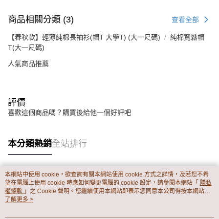
商品相關分類 (3)
查看全部
【春秋款】輕薄純棉長袖衫(帽T 大學T) (大一尺碼)
純棉寬鬆帽
T(大一尺碼)
人氣商品推薦
評價
喜歡這個商品嗎？購買後給他一個好評吧
本分類熱銷
全站排行
本網站中使用 cookie，欲查詢有關本網站使用 cookie 方式之詳情，及若您不希
熱門標籤
望在電腦上使用 cookie 時應如何變更電腦的 cookie 設定，請參閱本網站「
隱私
權條款
」之 Cookie 聲明。您繼續使用本網站即表示您同意本公司得按本網站使
用條款之 Cookie 聲明使用 cookie。
了解更多 >