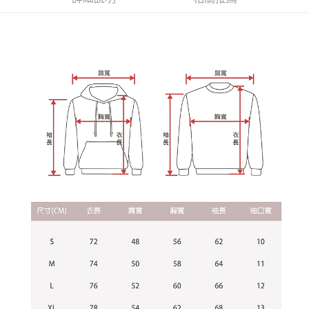
資料（包含姓名、電話或地址）提供予台灣大哥大進項蒐集、處理及利用，
是否繳費成功／繳費後需取消欲退款等相關疑問，請聯繫「AFTEE先享後付
每筆NT$60，滿NT$899(含以上)免運費
由本公司與您本人進行分期帳單所需資料之確認、核對及更正。
客戶支援中心」
https://netprotections.freshdesk.com/support/home
3.完整用戶服務條款，請詳閱以下連結：
https://oppay.tw/userRule
宅配
【注意事項】
１．透過由恩沛科技股份有限公司提供之「AFTEE先享後付」服務完成之交
每筆NT$65，滿NT$899(含以上)免運費
易，需依本服務之必要範圍內提供個人資料，並將交易相關給付款項請求債
權轉讓予恩沛科技股份有限公司。
２．關於個人資料處理事宜，請瀏覽以下網址：
https://aftee.tw/terms/#terms3
３．未成年的使用者請事先徵得法定代理人或監護人之同意方可使用
「AFTEE先享後付」，若未經同意申辦者引起之損失，本公司不負相關責
任。
４．使用「AFTEE先享後付」時，將依據個別帳號之用戶狀況，依本公司即
時審查核予不同之上限額度；若仍有額度不足之情形，本公司將視審查結果
請求用戶進行身份認證。
５．嚴禁一人註冊多個帳號或使用他人資訊註冊。若發現惡意使用之情形，
恩沛科技股份有限公司將有權停止該用戶之使用額度並採取法律行動。