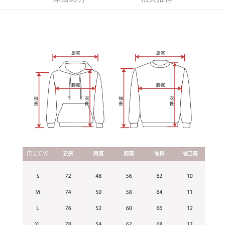
2. 基于同意付款使用 “大哥付你分期”之契约关系目的，商店将以您的个人资
每笔NT$60，满NT$899(含以上)免运费
料（包含姓名、电话或地址）提供予台湾大哥大进项收集、处理及利用，由
二、付款限制
台湾大哥大与本人进行分期账单所需资料之确认、核对及更正。
1. 初次使用 AFTEE 時，將依認證結果及本公司審查結果，核予每個人不同
宅配
3. 完整用户服务条款，请详阅以下链接：
https://oppay.tw/userRule
之上限額度
2. 結帳金額須大於NT$30
每笔NT$65，满NT$899(含以上)免运费
3. 目前僅支援台灣會員
三、聲明條款
「AFTEE先享後付」(下稱本服務)乃由恩沛科技股份有限公司(下稱 AFTEE )
所提供，並由 AFTEE 向您收取款項。因使用本服務所須提供之個人資料(包
含但不限於訂購人姓名、電話，收件人姓名、電話、收件地址)，將交付予
AFTEE 於本服務必要服務範圍內運用。關於 AFTEE 對於個人資料之蒐集、
處理、利用，詳參 AFTEE 官網之『個人資料蒐集、處理及利用告知聲明』
（
https://aftee.tw/privacypolicy/
）。
若款項超過繳費期限，將根據當次的金額加收年利率 16% 的逾期滯納金。
未成年的使用者，請事先徵得法定代理人或監護人之同意方可使用
AFTEE。
若您對於個人資料之處理、利用有任何疑問，或欲行使相關法律權利，請聯
繫恩沛科技股份有限公司。若您不同意我們將上開所示之個人資料，連同必
要之購買訂單資訊提供予 AFTEE ，或讓 AFTEE 蒐集處理利用您的個人資
料，請勿選用本服務。