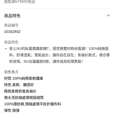
超取满NT$899免运
付款方式
商品特色
信用卡一次付款
商品编号
信用卡分期付款
10162932
3期 0利率，每期
NT$183
21家银行
商品特色
6期 0利率，每期
NT$91
21家银行
合作金库商业银行
第一商业银行
穿上NU的臥龍鳳雛款帽T，感受無雙的時尚風潮！100%純棉面
华南商业银行
彰化商业银行
12期 0利率，每期
NT$45
21家银行
合作金库商业银行
第一商业银行
料，舒適透氣；寬鬆設計，讓你自在自在；長袖衫款式，適合春
上海商业储蓄银行
台北富邦商业银行
华南商业银行
彰化商业银行
合作金库商业银行
第一商业银行
超商取货付款
国泰世华商业银行
兆丰国际商业银行
秋穿搭。NU白貓龐統B款，讓你成為街頭焦點！
上海商业储蓄银行
台北富邦商业银行
华南商业银行
彰化商业银行
台湾中小企业银行
台中商业银行
国泰世华商业银行
兆丰国际商业银行
LINE Pay
上海商业储蓄银行
台北富邦商业银行
销售重点
汇丰（台湾）商业银行
华泰商业银行
台湾中小企业银行
台中商业银行
国泰世华商业银行
兆丰国际商业银行
联邦商业银行
远东国际商业银行
材質:100%純棉柔軟纖維
汇丰（台湾）商业银行
华泰商业银行
Apple Pay
台湾中小企业银行
台中商业银行
元大商业银行
永丰商业银行
特色:柔軟、觸感好
联邦商业银行
远东国际商业银行
汇丰（台湾）商业银行
华泰商业银行
玉山商业银行
星展（台湾）商业银行
街口支付
元大商业银行
永丰商业银行
精梳柔棉剪裁長袖衫
联邦商业银行
远东国际商业银行
台新国际商业银行
中国信托商业银行
玉山商业银行
星展（台湾）商业银行
預水洗防縮處理側接縫筒
元大商业银行
永丰商业银行
台湾乐天信用卡公司
悠遊付
台新国际商业银行
中国信托商业银行
玉山商业银行
星展（台湾）商业银行
100%環紡棉,預縮處理平紋針織布料
台湾乐天信用卡公司
台新国际商业银行
中国信托商业银行
Google Pay
彈性:微彈
台湾乐天信用卡公司