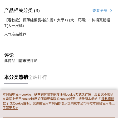
产品相关分类 (3)
查看全部
【春秋款】輕薄純棉長袖衫(帽T 大學T) (大一尺碼)
純棉寬鬆帽
T(大一尺碼)
人气商品推荐
评论
此商品目前未被评论
本分类热销
全站排行
本網站中使用cookie，欲查詢有關本網站使用cookie方式之詳情，及若您不希望
热门标签
在電腦上使用cookie時應如何變更電腦的cookie設定，請參閱本網站「
隱私權條
款
」之Cookie聲明。您繼續使用本網站即表示您同意本公司得按本網站使用條款
之Cookie聲明使用cookie。
了解更多 >