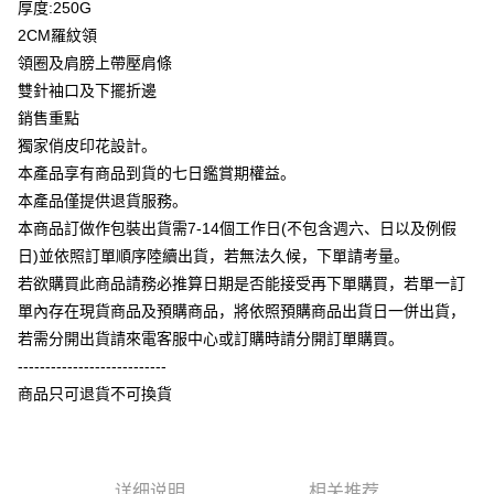
厚度:250G
Plus PAY
2CM羅紋領
大哥付你分期
領圈及肩膀上帶壓肩條
相关说明
雙針袖口及下擺折邊
【大哥付你分期使用说明】
銷售重點
AFTEE先享后付
1. 本服务由台湾大哥大提供，电信用户可立即使用无须另外申请。（限个人
獨家俏皮印花設計。
月租型门号，不开放公司户及预付卡使用）
相关说明
2. 付款方式选择 “大哥付你分期”，订单成立后会自动跳转到大哥付的交易流
本產品享有商品到貨的七日鑑賞期權益。
一、關於 AFTEE先享後付
程，验证手机门号后，选择欲分期的期数、缴款截止日，确认付款后即完成
ATM付款
1. 於付款方式選擇AFTEE先享後付，將跳出AFTEE先享後付手機驗證視
本產品僅提供退貨服務。
交易。
窗。
3. 实际核准额度、可分期数及费用金额请依后续交易确认页面所载为准。
本商品訂做作包裝出貨需7-14個工作日(不包含週六、日以及例假
2. 進行簡訊驗證之後，即可完成結帳手續。
运送方式
4. 订单成立30分钟内，如未前往确认交易或遇审核未通过，订单将自动取
3. 訂單確認後不需事先繳費，商品會配送至您的指定地址。
日)並依照訂單順序陸續出貨，若無法久候，下單請考量。
消。如遇 “转专审核”未通过状况，表示未达系统评分，恕无法说明评估内
4. 下訂完成後，您的手機會收到一封繳費通知簡訊，APP會員則會收到
全家付款取貨
若欲購買此商品請務必推算日期是否能接受再下單購買，若單一訂
容。
AFTEE APP推播通知。
【缴款方式说明】
每笔NT$65，满NT$899(含以上)免运费
單內存在現貨商品及預購商品，將依照預購商品出貨日一併出貨，
5. 收到商品當下無需繳費，確認無誤後，請再利用繳費通知簡訊或AFTEE
1. 分期款项不并入电信账单，“大哥付你分期”于每月结算日后寄送缴费提醒
APP於四大便利商店‧ATM/網銀等方式進行付款。
若需分開出貨請來電客服中心或訂購時請分開訂單購買。
短信。
付款後全家取貨
2. 通过短信链接打开账单后，可选择 “超商条码／台湾大直营门市／银行转
---------------------------
請留意繳費期限為 14 天。唯有下載 AFTEE App 成為 AFTEE 會員者方能享
每笔NT$60，满NT$899(含以上)免运费
账／街口支付／iPASS MONEY”等通路缴费。
商品只可退貨不可換貨
有最長 45 天內付款之服務。
7-11付款取貨
【注意事项】
繳費期限，為商家向您請款的時間，再加上使用AFTEE可延長的天數所計算
1. 本服务系由 “台湾大哥大股份有限公司”所提供，让用户于交易时，得通过
每笔NT$65，满NT$899(含以上)免运费
出。使用AFTEE下訂可以延長您收到商品前的繳費天數，但無法保證一定能
本服务购买商品或服务，并由商店将买卖／分期付款买卖价金债权让与本公
夠在期限內收到商品(例如:預購商品或預計到貨時間較長者)。因此無論收到
司后，依约使用本公司账单缴交账款。
详细说明
相关推荐
付款後7-11取貨
商品與否，仍需要請您在AFTEE規定的時間內完成繳費。