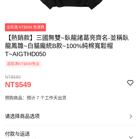
全館滿 NT$899 免運費
【熱銷款】三國無雙~臥龍諸葛亮齊名-並稱臥
龍鳳雛~白貓龐統B款~100%純棉寬鬆帽
T~AIGTHD050
超取满NT$899免运
NT$680
NT$549
预购商品：预计 7 个工作天出货
请选择商品选项
付款与运送