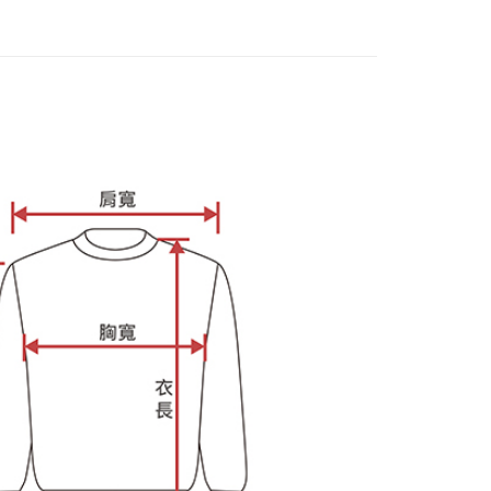
供され、ユーザーが取引時に本サービスを通じて商品やサービ
できるようにし、店舗が売買／分割払い売買の債権を当社に譲
い限度額
T$65、NT$899以上で送料無料
、契約に基づいて当社の請求書で帳款を支払うことになりま
AFTEEを ご利用の際に、認証結果及び当社の審査の結果に基づ
額が設定されます。
 Pay Later」を利用する契約関係の目的から、店舗はあなたの個
は最低NT$20です。
名前、電話または住所を含む）を台湾大哥大に提供し、収集、
台湾の会員のみご利用いただけます。
び利用するために、当社があなた本人と分割請求書に必要な情
、照合および修正を行います。
約「AFTEE代金後払い」（以下当サービスという）はネット
なユーザーサービス規約については、以下のリンクを参照してく
ョンズ（以下 AFTEE という）が提供し、AFTEEが代金を徴収
tps://oppay.tw/userRule
当サービスご利用の際に提供しなければならない個人情報（注
名、電話番号、受取人の氏名、電話番号、受取人住所を含むが
ない）は、AFTEEに渡され当サービスで必要な範囲内で利用
AFTEEの個人情報の収集、処理、利用について、詳細は
公式ホームページの『個人情報の収集、処理及び利用に関する声
参照ください（
https://aftee.tw/privacypolicy/
）。
の初回ご利用の際に、審査を通過すれば、最高額がNT$10,000に
支払い期限を過ぎた場合、その金額に基づいて年利20%の遅
が加算されます。未成年の利用者は、事前に法定代理人または
意を得ればAFTEEをご利用いただけます。
の処理、利用について疑問がある、または関連する法律の権利
たい場合は、ネットプロテクションズ
rotections.co.jp
にご連絡ください。上記に示した個人情報
購入注文書とあわせてAFTEEにご提供いただく、または