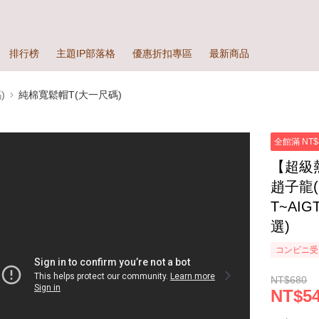
排行榜
主題IP部落格
優惠折扣專區
最新商品
)
純棉寬鬆帽T(大一尺碼)
全館滿 NT$
【超級
趙子龍(
T~AI
選)
コンビニ受
NT$680
NT$5