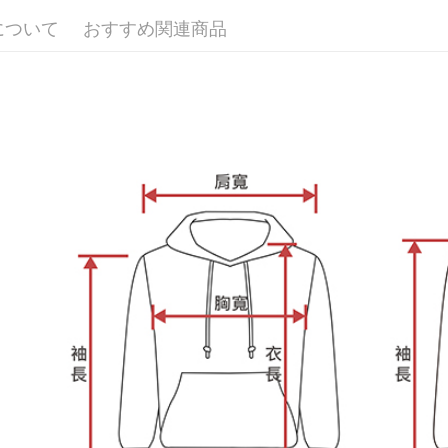
宅配
よって提
について
おすすめ関連商品
スを購入
二、支払
配送毎にN
渡した後
1.初回 
す。
き、限度
2. 「OP
2.決済金額
人情報（
3.現在、
処理およ
報の確認
三、利用規
3. 完全
プロテクシ
ださい：
ht
します。
文者の氏
これに限ら
されます。
AFTEE
明』をご
AFTEE
なります。
延滞納金
後見人の同
個人情報
を行使し
cs_tw@netp
を、必要な