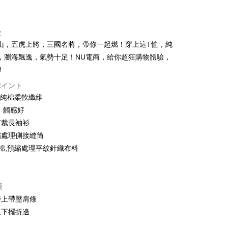
カード1回払い
トカード分割払い
徴
い、金利0、毎回
NT$183
21行の銀行
山，五虎上將，三國名將，帶你一起燃！穿上這T恤，純
い、金利0、毎回
NT$91
21行の銀行
庫商業銀行
第一商業銀行
，瀏海飄逸，氣勢十足！NU電商，給你超狂購物體驗，
業銀行
彰化商業銀行
払い、金利0、毎回
NT$45
21行の銀行
庫商業銀行
第一商業銀行
！
業儲蓄銀行
台北富邦商業銀行
業銀行
彰化商業銀行
庫商業銀行
第一商業銀行
ポイント
店頭代金引換
華商業銀行
兆豐國際商業銀行
業儲蓄銀行
台北富邦商業銀行
業銀行
彰化商業銀行
0%純棉柔軟纖維
小企業銀行
台中商業銀行
華商業銀行
兆豐國際商業銀行
業儲蓄銀行
台北富邦商業銀行
(台湾)商業銀行
華泰商業銀行
、觸感好
小企業銀行
台中商業銀行
華商業銀行
兆豐國際商業銀行
業銀行
遠東国際商業銀行
剪裁長袖衫
(台湾)商業銀行
華泰商業銀行
小企業銀行
台中商業銀行
業銀行
永豐商業銀行
業銀行
遠東国際商業銀行
縮處理側接縫筒
(台湾)商業銀行
華泰商業銀行
業銀行
星展(台湾)商業銀行
業銀行
永豐商業銀行
紡棉,預縮處理平紋針織布料
業銀行
遠東国際商業銀行
際商業銀行
中国信託商業銀行
業銀行
星展(台湾)商業銀行
業銀行
永豐商業銀行
天クレジットカード会社
t
際商業銀行
中国信託商業銀行
業銀行
星展(台湾)商業銀行
天クレジットカード会社
際商業銀行
中国信託商業銀行
y
領
天クレジットカード会社
膀上帶壓肩條
及下擺折邊
ter