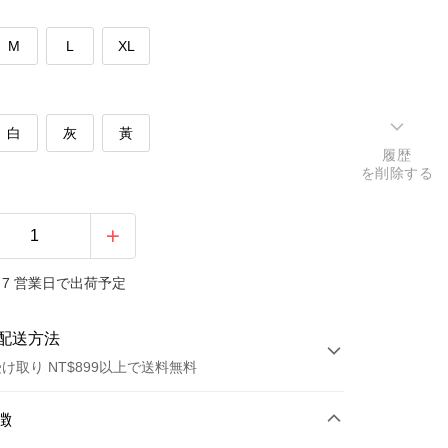
M
L
XL
白
灰
黃
履歴
を削除する
7 営業日で出荷予定
配送方法
け取り NT$899以上で送料無料
方法
徴