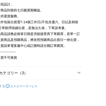
印花設計。
 Later 使用説明】
代金後払い
有商品到貨的七日鑑賞期權益。
ービスは台湾大哥大によって提供され、台湾大哥大のユーザーは
請なしで即時に利用可能です。
提供退貨服務。
方法で「OP Pay Later」を選択すると、注文が成立した後に自
TEE代金後払いについて
作包裝出貨需7-14個工作日(不包含週六、日以及例假
 Pay Later の取引プロセスに移行し、携帯番号を確認後、分割
い方法でAFTEE代金後払いを選択すると、携帯電話認証ウィン
数や支払い期限を選択し、支払いを確認すると取引が完了しま
照訂單順序陸續出貨，若無法久候，下單請考量。
示されます。
で認証してお支払い手続を進めてください。
此商品請務必推算日期是否能接受再下單購買，若單一訂
の承認額、分割回数および費用については、後続の取引確認ペー
るときのお支払いは不要です。商品はご指定の住所に配送されま
現貨商品及預購商品，將依照預購商品出貨日一併出貨，
とします。
成立後30分以内に確認取引を行わない場合や審査が通過しない場
が完了すると、携帯に支払い通知のSMSが届きます。アプリ会
出貨請來電客服中心或訂購時請分開訂單購買。
取貨
は自動的にキャンセルされます。「転専審査」に未通過の状況
、AFTEE アプリプッシュ通知が届きます。
--------------
た場合は、システムの評価基準に達していないことを意味し、
T$65、NT$899以上で送料無料
け取り時のお支払いは不要です。商品を確かめてから、SMSま
についての説明はいたしかねます。
退貨不可換貨
の通知に従って、4大コンビニ、またはATM/オンラインバンキ
家取貨
支払いください。
T$60、NT$899以上で送料無料
方法の説明】
限は最短で 14 日以内ですので、ご注意ください。AFTEE ア
カテゴリー（3）
いの金額は電信請求書に統合されず、「OP Pay Later」は毎月
ンロードして AFTEE 会員になるとお支払い期限を最長 45 日
取貨
に支払いリマインダーのSMSを送信します。
延長できます。
輕薄純棉長袖衫(帽T 大學T) (大一尺碼)
純棉寬鬆帽
Sのリンクを通じて請求書を開いた後、「コンビニバーコード／台
T$65、NT$899以上で送料無料
する
カスタマーサービス
舗／銀行振込／街口支払い／iPASS MONEY」などのチャネル
)
は、ショップが請求した期日と、AFTEEで延長できる日数を
を選択できます。
1取貨
されます。AFTEEで注文すると、商品を受け取るまで支払い
の人気商品
長できますが、商品を期限内に受け取れない場合があります
T$60、NT$899以上で送料無料
項】
約商品や商品到着日が比較的遅い商品）。そのため、商品到着
ービスは「台湾大哥大株式会社」（以下「当社」といいます）に
わらず、AFTEEで指定された期限内にお支払いください。