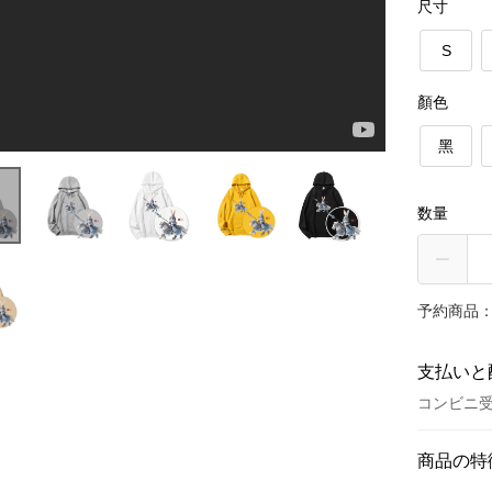
尺寸
S
顏色
黑
数量
予約商品：
支払いと
コンビニ受
お支払い
商品の特