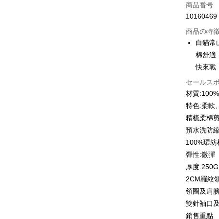
クレジット
商品番号
10160469
クレジッ
商品の特
3回払
白貓常
6回払
合作金
棉舒適
華南商
12回
合作金
快來戰
上海商
華南商
合作金
セールス
コンビニ
国泰世
上海商
華南商
材質:10
台湾中
国泰世
LINE Pay
上海商
HSBC
特色:柔軟
台湾中
国泰世
聯邦商
精梳柔棉
HSBC
Apple Pay
台湾中
元大商
聯邦商
預水洗防
HSBC
玉山商
JKOPAY
元大商
100%環
聯邦商
台新國
玉山商
元大商
彈性:微彈
台湾楽
Easy Walle
台新國
玉山商
厚度:250G
台湾楽
台新國
Google Pa
2CM羅紋
台湾楽
領圈及肩
Plus Pay
雙針袖口
OP Pay La
銷售重點