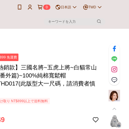
0
日本語
TWD
899 免運費
熱銷款】三國名將~五虎上將~白貓常山
番外篇)~100%純棉寬鬆帽
GTHD017(此版型大一尺碼，請消費者慎
け取り NT$899以上で送料無料
49