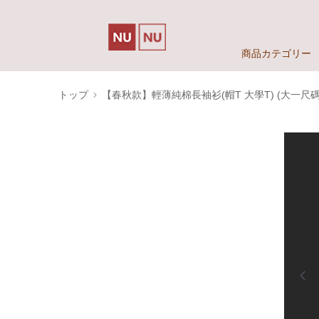
商品カテゴリー
トップ
【春秋款】輕薄純棉長袖衫(帽T 大學T) (大一尺碼