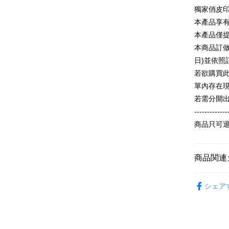
説明
獨家俏皮
【OP Pay
AFTEE
本產品享
1. 本サ
追加の申
説明
本產品僅
2. 支払い
一、 AF
本商品訂做
ATM払い
動的に OP
1.お支払
払いの回
日)並依
ドウが表
す。
2.SMS
若欲購買
3. 実際
3.注文す
配送方法
單內存在
ジを基準
す。
4. 注文
4.ご注文
若需分開
全家付款
合、注文
員の場合は
-------------
が発生し
配送毎にN
5.商品受
評価内容
商品只可
たはアプリ
付款後全
ングでお
配送毎にN
【支払い
代金納付期
商品関連
1. 分割払
プリをダウ
7-11付款
の締め日後
以内まで
【春秋款】
2. SM
配送毎にN
シェア
湾大直営店
T(大一尺碼
お支払期限
で支払い
付款後7-1
もとに計算
おすすめ
期限を延
配送毎にN
【注意事
（例：予
ALL
1. 本サ
の有無に関