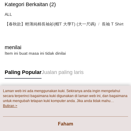
Kategori Berkaitan (2)
ALL
【春秋款】輕薄純棉長袖衫(帽T 大學T) (大一尺碼)
長袖 T Shirt
menilai
Item ini buat masa ini tidak dinilai
Paling Popular
Jualan paling laris
Laman web ini ada menggunakan kuki. Sekiranya anda ingin mengetahui
Tag Popular
secara terperinci bagaimana kuki digunakan di laman web ini, dan bagaimana
untuk mengubah tetapan kuki komputer anda. Jika anda tidak mahu
menggunakan kuki di komputer anda, sila rujuk penerangan mengenai kuki.
Butiran >
Dasar Privasi
Laman web ini ada menggunakan kuki. Sekiranya anda ingin
mengetahui secara terperinci bagaimana kuki digunakan di laman web ini,
dan bagaimana untuk mengubah tetapan kuki komputer anda. Jika anda tidak
Faham
mahu menggunakan kuki di komputer anda, sila rujuk penerangan mengenai
kuki.