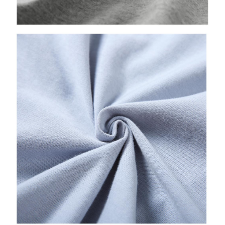
semakan khusus" yang tidak lulus, ini menunjukkan bahawa sistem
penilaian tidak mencukupi, tiada penjelasan mengenai kandungan
penilaian boleh diberikan.
【Penerangan Kaedah Pembayaran】
1. Pembayaran ansuran tidak digabungkan dalam bil telekomunikasi,
"Pembayaran Ansuran Gogo" akan menghantar SMS peringatan
pembayaran selepas tarikh penyelesaian bulanan.
2. Melalui pautan SMS untuk membuka bil, anda boleh memilih untuk
membayar melalui "Kod bar kedai serbaneka / Kedai rasmi Taiwan
Mobile / Pemindahan bank / Pembayaran J街口 / iPASS MONEY" dan
saluran lain.
【Nota Penting】
1. Perkhidmatan ini disediakan oleh "Taiwan Mobile Co., Ltd." untuk
membolehkan pengguna membeli produk atau perkhidmatan melalui
perkhidmatan ini semasa transaksi, dan kedai akan menyerahkan hak
tuntutan harga jual/beli ansuran kepada syarikat ini untuk membayar bil
menggunakan bil syarikat ini.
2. Berdasarkan tujuan kontrak persetujuan pembayaran menggunakan
"Pembayaran Ansuran Gogo", kedai akan memberikan maklumat peribadi
anda (termasuk nama, telefon atau alamat) kepada Taiwan Mobile untuk
pengumpulan, pemprosesan dan penggunaan, untuk pengesahan,
semakan dan pembetulan data yang diperlukan untuk bil ansuran oleh
Taiwan Mobile.