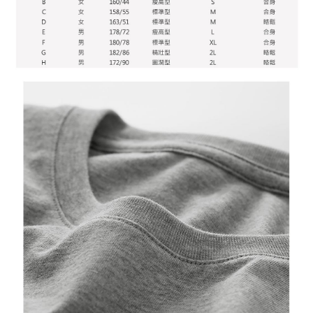
penggunaan OP Pay Later, peniaga akan memberikan maklumat peribadi
penggunaan perkhidmatan. Sila rujuk kepada "Penyata Pengumpulan
anda (termasuk nama, nombor telefon, atau alamat) kepada Syarikat bagi
Data Peribadi, Pemprosesan, Penggunaan"
tujuan pengumpulan, pemprosesan dan penggunaan data yang
(https://aftee.tw/privacypolicy/
) untuk maklumat lanjut.
diperlukan untuk pengebilan ansuran, termasuk pengesahan,
pengesahan semula dan pembetulan.
Jumlah yang diperakui untuk pengguna kali pertama yang lulus
kelulusan boleh sehingga NT$10,000. Jika pengguna tidak membuat
Untuk terma perkhidmatan penuh, sila rujuk pautan berikut:
pembayaran dalam tempoh tersebut, yuran pembayaran lewat sebanyak
https://oppay.tw/userRule
" target="_blank" class="link revert-
20% setahun akan dikenakan. Pengguna bawah umur dikehendaki
style">https://oppay.tw/userRule
mendapatkan kebenaran daripada ibu bapa atau penjaga yang sah
untuk menggunakan AFTEE.
【Panduan Penggunaan Pembayaran Ansuran Gogo】
1. Perkhidmatan ini disediakan oleh Taiwan Mobile, pengguna telefon
Sila hubungi NP Taiwan Inc. di
cs_tw@netprotections.co.jp
jika anda
mudah alih boleh segera menggunakan tanpa perlu memohon lagi.
mempunyai sebarang kebimbangan mengenai pemprosesan dan
(Hanya untuk nombor langganan peribadi, tidak terbuka untuk syarikat
penggunaan pada data peribadi. Jika anda tidak bersetuju dengan data
dan kad prabayar)
peribadi yang disenaraikan seperti di atas akan dikumpul dan digunakan
2. Pilihan kaedah pembayaran "Pembayaran Ansuran Gogo", selepas
oleh AFTEE, sila jangan gunakan perkhidmatan ini.
pesanan ditubuhkan, akan secara automatik dialihkan ke proses
transaksi Gogo, selepas pengesahan nombor telefon, pilih bilangan
ansuran yang diingini, tarikh akhir pembayaran, dan setelah
mengesahkan pembayaran, transaksi akan selesai.
3. Jumlah kelulusan sebenar, bilangan ansuran dan jumlah bayaran
adalah berdasarkan halaman pengesahan transaksi seterusnya.
4. Dalam masa 30 minit selepas pesanan ditubuhkan, jika tidak pergi
untuk mengesahkan transaksi atau jika tidak lulus semakan, pesanan
akan dibatalkan secara automatik. Jika terdapat situasi "pindah untuk