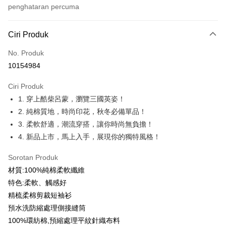
penghataran percuma
Kaedah Pembayaran
Ciri Produk
Kad Kredit (Bayaran Penuh)
No. Produk
Ansuran Kad Kredit
10154984
3 ansuran pada kadar faedah 0,
NT$123
setiap ansuran
Ciri Produk
21 Bank
6 ansuran pada kadar faedah 0,
NT$61
setiap
Taiwan Cooperative Bank
Bank Komersial Pertama
1. 穿上酷柴呂蒙，瀏覽三國英姿！
Hua Nan Commercial
Chang Hwa Commercial
ansuran
21 Bank
Bank
Bank
2. 純棉質地，時尚印花，秋冬必備單品！
12 ansuran pada kadar faedah 0,
NT$30
setiap ansuran
Taiwan Cooperative Bank
Bank Komersial Pertama
The Shanghai
Bank Komersial Taipei
3. 柔軟舒適，潮流穿搭，讓你時尚無負擔！
Hua Nan Commercial Bank
Chang Hwa Commercial Bank
21 Bank
Taiwan Cooperative Bank
Bank Komersial Pertama
Commercial & Savings
Fubon
Pengambilan di Kedai Serbaneka
4. 新品上市，馬上入手，展現你的獨特風格！
The Shanghai Commercial &
Bank Komersial Taipei Fubon
Hua Nan Commercial
Chang Hwa Commercial
Bank
Savings Bank
LINE Pay
Bank
Bank
Bank Cathay United
Mega International
Sorotan Produk
Bank Cathay United
Mega International Commercial
The Shanghai
Bank Komersial Taipei
Commercial Bank
材質:100%純棉柔軟纖維
Bank
Apple Pay
Commercial & Savings
Fubon
Taiwan Business Bank
Taichung Commercial
Taiwan Business Bank
Taichung Commercial Bank
特色:柔軟、觸感好
Bank
Bank
JKOPAY
HSBC Bank (Taiwan) Limited
Hwatai Bank
精梳柔棉剪裁短袖衫
Bank Cathay United
Mega International
HSBC Bank (Taiwan)
Hwatai Bank
Union Bank of Taiwan
Far Eastern International Bank
Commercial Bank
Limited
預水洗防縮處理側接縫筒
Easy Wallet
Yuanta Commercial Bank
Bank SinoPac
Taiwan Business Bank
Taichung Commercial
Union Bank of Taiwan
Far Eastern International
100%環紡棉,預縮處理平紋針織布料
Bank Komersial E.SUN
DBS Bank