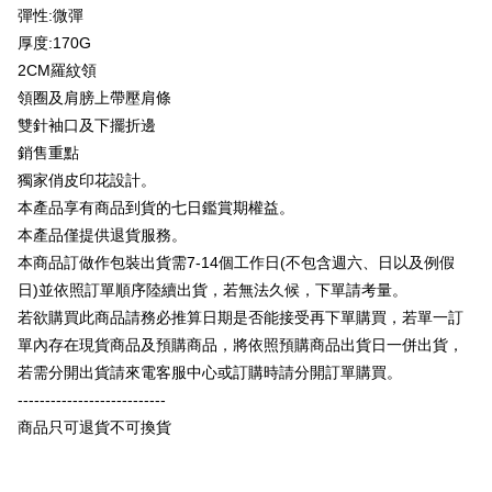
Bank
Google Pay
Bank
彈性:微彈
Bank Antarabangsa Taishin
Bank CTBC
HSBC Bank (Taiwan)
Hwatai Bank
Yuanta Commercial Bank
Bank SinoPac
Syarikat Kad Kredit Rakuten
厚度:170G
Plus PAY
Limited
Bank Komersial E.SUN
DBS Bank
Taiwan
2CM羅紋領
Union Bank of Taiwan
Far Eastern International
Bank Antarabangsa
Bank CTBC
OP Pay Later
Bank
Taishin
領圈及肩膀上帶壓肩條
Deskripsi
Yuanta Commercial Bank
Bank SinoPac
Syarikat Kad Kredit
雙針袖口及下擺折邊
[Terma Penggunaan untuk OP Pay Later]
Bank Komersial E.SUN
DBS Bank
Rakuten Taiwan
AFTEE
銷售重點
Bank Antarabangsa
Bank CTBC
Perkhidmatan ini disediakan oleh Taiwan Mobile dan tersedia untuk
Deskripsi
獨家俏皮印花設計。
Taishin
pengguna Taiwan Mobile tanpa memerlukan permohonan tambahan.
Pertama, Mengenai Perkhidmatan AFTEE Beli Sekarang Bayar Kemudian
本產品享有商品到貨的七日鑑賞期權益。
Syarikat Kad Kredit
Pemindahan ATM
1. Dengan memilih AFTEE sebagai kaedah pembayaran, mesej
Rakuten Taiwan
本產品僅提供退貨服務。
Jika anda memilih OP Pay Later sebagai kaedah pembayaran, sistem
pengesahan AFTEE akan muncul.
akan mengarahkan anda secara automatik ke proses transaksi OP Pay
本商品訂做作包裝出貨需7-14個工作日(不包含週六、日以及例假
2. Anda boleh meneruskan pembayaran selepas pengesahan SMS.
Pilihan Penghantaran
Later selepas pesanan dibuat. Anda perlu mengesahkan nombor telefon
3. Tiada bayaran diperlukan apabila pesanan disahkan. Produk akan
日)並依照訂單順序陸續出貨，若無法久候，下單請考量。
mudah alih anda, memilih bilangan ansuran, dan menetapkan tarikh
dihantar ke alamat yang ditetapkan.
全家付款取貨
akhir pembayaran. Transaksi akan dianggap selesai setelah pembayaran
若欲購買此商品請務必推算日期是否能接受再下單購買，若單一訂
4. Setelah pesanan disahkan, anda akan menerima SMS pembayaran
disahkan.
NT$65/pesanan | Penghantaran percuma untuk pesanan
manakala ahli aplikasi akan menerima pemberitahuan tolak aplikasi
單內存在現貨商品及預購商品，將依照預購商品出貨日一併出貨，
NT$899 atau lebih
AFTEE.
若需分開出貨請來電客服中心或訂購時請分開訂單購買。
Had kredit yang diluluskan, tempoh ansuran yang tersedia, dan yuran
5. Tiada bayaran diperlukan apabila anda menerima produk. Sila buat
yang dikenakan adalah tertakluk kepada maklumat yang dinyatakan
---------------------------
pembayaran di empat kedai serbaneka utama, ATM atau perbankan
付款後全家取貨
pada halaman pengesahan transaksi seterusnya.
dalam talian dengan SMS pembayaran atau pemberitahuan tolak aplikasi
商品只可退貨不可換貨
NT$60/pesanan | Penghantaran percuma untuk pesanan
AFTEE.
Jika transaksi tidak disahkan dalam masa 30 minit selepas pesanan
NT$899 atau lebih
dibuat, atau jika permohonan gagal dalam proses semakan, pesanan
Sila ambil perhatian bahawa tempoh pembayaran adalah 14 hari. Walau