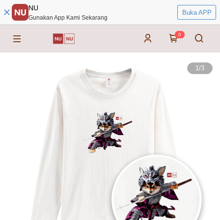
NU
Buka APP
Gunakan App Kami Sekarang
0
1
/
3