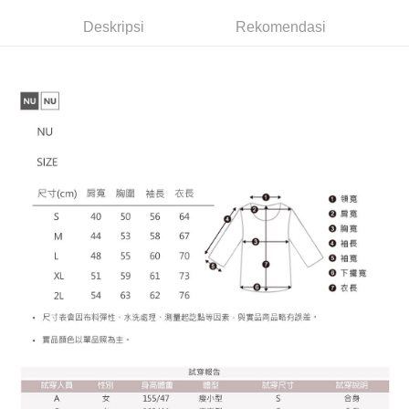
akan dibatalkan secara automatik. Jika permohonan gagal pada
7-11付款取貨
bagaimanapun, bagi mereka yang telah memuat turun Aplikasi AFTEE
peringkat "semakan manual", ini bermakna kriteria pemarkahan sistem
dan mendaftar sebagai ahli AFTEE boleh menikmati tempoh pembayaran
Deskripsi
Rekomendasi
NT$65/pesanan | Penghantaran percuma untuk pesanan
tidak dipenuhi; butiran penilaian khusus tidak akan didedahkan.
sehingga 45 hari.
NT$899 atau lebih
[Arahan Pembayaran]
Tempoh pembayaran dikira dari masa kedai meminta pembayaran anda,
付款後7-11取貨
ditambah dengan bilangan hari yang boleh dilanjutkan oleh AFTEE. Anda
Pembayaran ansuran melalui OP Pay Later akan dibilkan secara
boleh melanjutkan tempoh pembayaran anda sebelum anda menerima
NT$60/pesanan | Penghantaran percuma untuk pesanan
berasingan dan tidak termasuk dalam bil telekom anda. SMS peringatan
pesanan. Walau bagaimanapun, tiada jaminan bahawa anda boleh
pembayaran akan dihantar selepas kitaran bil bulanan.
NT$899 atau lebih
menerima pesanan anda semasa tempoh pembayaran (cth.: produk
prapesanan atau produk yang mungkin mengambil masa yang lebih
Selepas mengakses bil melalui pautan dalam SMS, anda boleh
宅配
lama untuk dihantar). Oleh itu, anda dikehendaki membuat pembayaran
menyelesaikan pembayaran anda melalui salah satu saluran berikut: kod
kepada AFTEE dalam tempoh sama ada anda menerima pesanan.
NT$65/pesanan | Penghantaran percuma untuk pesanan
bar kedai serbaneka, kedai runcit Taiwan Mobile, pemindahan bank,
JKOPay, atau iPASS MONEY.
NT$899 atau lebih
Kedua, Sekatan Pembayaran
1. Jumlah yang diperakui untuk pengguna kali pertama boleh sehingga
[Nota Penting]
NT$10,000. Amaun diperakui sebenar yang diluluskan akan berdasarkan
keputusan pensijilan dan semakan oleh AFTEE.
Perkhidmatan ini disediakan oleh Taiwan Mobile Co., Ltd. (“Syarikat”),
2. Amaun perbelanjaan minimum mestilah lebih besar daripada NT$20.
yang membolehkan pelanggan membeli barangan atau perkhidmatan
3. Pada masa ini hanya tersedia untuk ahli Taiwan.
melalui perkhidmatan ini pada masa transaksi. Hasil daripada pembelian
atau pembayaran ansuran akan dipindahkan oleh peniaga kepada
Ketiga, Syarat Perkhidmatan
Syarikat, dan pelanggan hendaklah membuat pembayaran mengikut
Perkhidmatan AFTEE Beli Sekarang Bayar Kemudian disediakan oleh NP
perjanjian menggunakan sistem bil Syarikat.
Taiwan, Inc. dan AFTEE akan membuat bil kepada pengguna. AFTEE
akan menggunakan data peribadi yang dikumpul (termasuk nama
Untuk memenuhi hubungan kontrak yang terjalin melalui persetujuan
pembeli, no. telefon, nama penerima, no. telefon, alamat penerima) untuk