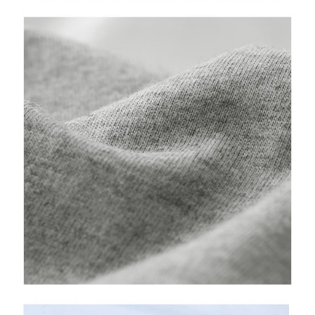
3. Sila baca syarat perkhidmatan pengguna secara lengkap melalui
pautan berikut: https://oppay.tw/userRule