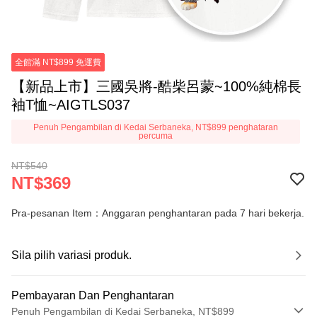
全館滿 NT$899 免運費
【新品上市】三國吳將-酷柴呂蒙~100%純棉長
袖T恤~AIGTLS037
Penuh Pengambilan di Kedai Serbaneka, NT$899 penghataran
percuma
NT$540
NT$369
Pra-pesanan Item：Anggaran penghantaran pada 7 hari bekerja.
Sila pilih variasi produk.
Pembayaran Dan Penghantaran
Penuh Pengambilan di Kedai Serbaneka, NT$899