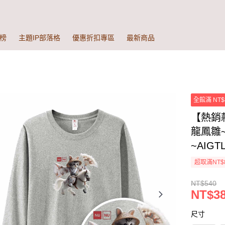
榜
主題IP部落格
優惠折扣專區
最新商品
全館滿 NT$
【熱銷
龍鳳雛
~AIGT
超取滿NT$
NT$540
NT$3
尺寸