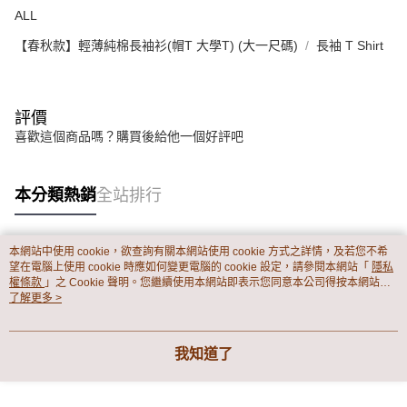
ALL
【春秋款】輕薄純棉長袖衫(帽T 大學T) (大一尺碼)
長袖 T Shirt
評價
喜歡這個商品嗎？購買後給他一個好評吧
本分類熱銷
全站排行
本網站中使用 cookie，欲查詢有關本網站使用 cookie 方式之詳情，及若您不希
熱門標籤
望在電腦上使用 cookie 時應如何變更電腦的 cookie 設定，請參閱本網站「
隱私
權條款
」之 Cookie 聲明。您繼續使用本網站即表示您同意本公司得按本網站使
用條款之 Cookie 聲明使用 cookie。
了解更多 >
我知道了