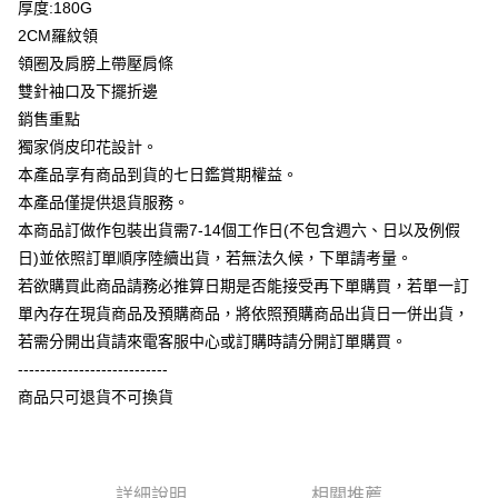
厚度:180G
全盈+PAY
2CM羅紋領
大哥付你分期
領圈及肩膀上帶壓肩條
相關說明
雙針袖口及下擺折邊
【大哥付你分期使用說明】
銷售重點
AFTEE先享後付
1.本服務由台灣大哥大提供，台灣大哥大用戶可立即使用無須另外申請。
獨家俏皮印花設計。
2.付款方式選擇「大哥付你分期」，訂單成立後會自動跳轉到大哥付的交易
相關說明
流程，驗證手機門號後，選擇欲分期的期數、繳款截止日，確認付款後即完
本產品享有商品到貨的七日鑑賞期權益。
【關於「AFTEE先享後付」】
成交易。
ATM付款
AFTEE先享後付是「在收到商品之後才付款」的支付方式。 讓您購物簡單
本產品僅提供退貨服務。
3.實際核准額度、可分期數及費用金額請依後續交易確認頁面所載為準。
便利好安心！
4.訂單成立30分鐘內，如未前往確認交易或遇審核未通過，訂單將自動取
本商品訂做作包裝出貨需7-14個工作日(不包含週六、日以及例假
１．簡單：不需註冊會員、不需綁卡、不需儲值。
運送方式
消。如遇「轉專審核」未通過狀況，表示未達大哥付你分期系統評分，恕無
２．便利：只要手機號碼，簡訊認證，即可結帳。
日)並依照訂單順序陸續出貨，若無法久候，下單請考量。
法說明評估內容。
３．安心：先確認商品／服務後，再付款。
全家付款取貨
若欲購買此商品請務必推算日期是否能接受再下單購買，若單一訂
【繳款方式說明】
1.分期款項不併入電信帳單，「大哥付你分期」於每月結算日後寄送繳費提
每筆NT$65，滿NT$899(含以上)免運費
單內存在現貨商品及預購商品，將依照預購商品出貨日一併出貨，
【「AFTEE先享後付」結帳流程】
醒簡訊。
１．於結帳方式選擇「AFTEE先享後付」後，將跳轉至「AFTEE先享後付」
若需分開出貨請來電客服中心或訂購時請分開訂單購買。
2.透過簡訊連結打開帳單後，可選擇「超商條碼／台灣大直營門市／銀行轉
付款後全家取貨
結帳頁面，進行簡訊認證並確認金額後，即可完成結帳。
帳／街口支付／iPASS MONEY」等通路繳費。
---------------------------
２．訂單成立數日內，您將收到繳費通知簡訊。
每筆NT$60，滿NT$899(含以上)免運費
商品只可退貨不可換貨
３．收到繳費通知簡訊後14天內，點擊此簡訊中的連結，可透過四大超商／
【注意事項】
ATM／網路銀行／等多元方式進行付款，方視為交易完成。
7-11付款取貨
1.本服務係由「台灣大哥大股份有限公司」（以下簡稱本公司）所提供，讓
※ 請注意：結帳手續完成當下不需立刻繳費，但若您需要取消訂單，請聯絡
用戶於交易時，得透過本服務購買商品或服務，並由商店將買賣／分期付款
每筆NT$65，滿NT$899(含以上)免運費
購買商品的店家。未經商家同意取消之訂單仍視為有效，需透過AFTEE先享
買賣價金債權讓與本公司後，依約使用本公司帳單繳交帳款。
後付繳納相關費用。
2.基於同意付款使用「大哥付你分期」之契約關係目的，商店將以您的個人
詳細說明
相關推薦
付款後7-11取貨
※ 交易是否成功請以「AFTEE先享後付 」之結帳頁面顯示為準，若有關於