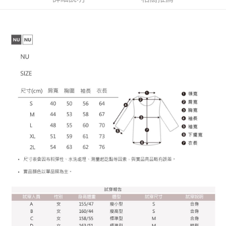
資料（包含姓名、電話或地址）提供予台灣大哥大進項蒐集、處理及利用，
是否繳費成功／繳費後需取消欲退款等相關疑問，請聯繫「AFTEE先享後付
每筆NT$60，滿NT$899(含以上)免運費
由本公司與您本人進行分期帳單所需資料之確認、核對及更正。
客戶支援中心」
https://netprotections.freshdesk.com/support/home
3.完整用戶服務條款，請詳閱以下連結：
https://oppay.tw/userRule
宅配
【注意事項】
１．透過由恩沛科技股份有限公司提供之「AFTEE先享後付」服務完成之交
每筆NT$65，滿NT$899(含以上)免運費
易，需依本服務之必要範圍內提供個人資料，並將交易相關給付款項請求債
權轉讓予恩沛科技股份有限公司。
２．關於個人資料處理事宜，請瀏覽以下網址：
https://aftee.tw/terms/#terms3
３．未成年的使用者請事先徵得法定代理人或監護人之同意方可使用
「AFTEE先享後付」，若未經同意申辦者引起之損失，本公司不負相關責
任。
４．使用「AFTEE先享後付」時，將依據個別帳號之用戶狀況，依本公司即
時審查核予不同之上限額度；若仍有額度不足之情形，本公司將視審查結果
請求用戶進行身份認證。
５．嚴禁一人註冊多個帳號或使用他人資訊註冊。若發現惡意使用之情形，
恩沛科技股份有限公司將有權停止該用戶之使用額度並採取法律行動。