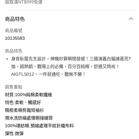
超取滿NT$899免運
付款方式
商品特色
信用卡一次付款
商品編號
信用卡分期付款
10135583
3 期 0 利率 每期
NT$129
21家銀行
商品特色
6 期 0 利率 每期
NT$64
21家銀行
合作金庫商業銀行
第一商業銀行
身穿臥龍先生設計，神機妙算瞬間發威！三國演義白貓諸葛亮T
華南商業銀行
彰化商業銀行
12 期 0 利率 每期
NT$32
21家銀行
合作金庫商業銀行
第一商業銀行
恤，超熱銷，戰場上的必備，百分百純棉，舒適又時尚！
上海商業儲蓄銀行
台北富邦商業銀行
華南商業銀行
彰化商業銀行
合作金庫商業銀行
第一商業銀行
超商取貨付款
國泰世華商業銀行
兆豐國際商業銀行
AIGTLS012，一件就通吃，戰無不勝！
上海商業儲蓄銀行
台北富邦商業銀行
華南商業銀行
彰化商業銀行
臺灣中小企業銀行
台中商業銀行
國泰世華商業銀行
兆豐國際商業銀行
LINE Pay
上海商業儲蓄銀行
台北富邦商業銀行
銷售重點
匯豐（台灣）商業銀行
華泰商業銀行
臺灣中小企業銀行
台中商業銀行
國泰世華商業銀行
兆豐國際商業銀行
聯邦商業銀行
遠東國際商業銀行
材質:100%純棉柔軟纖維
匯豐（台灣）商業銀行
華泰商業銀行
Apple Pay
臺灣中小企業銀行
台中商業銀行
元大商業銀行
永豐商業銀行
特色:柔軟、觸感好
聯邦商業銀行
遠東國際商業銀行
匯豐（台灣）商業銀行
華泰商業銀行
玉山商業銀行
星展（台灣）商業銀行
街口支付
元大商業銀行
永豐商業銀行
精梳柔棉剪裁短袖衫
聯邦商業銀行
遠東國際商業銀行
台新國際商業銀行
中國信託商業銀行
玉山商業銀行
星展（台灣）商業銀行
預水洗防縮處理側接縫筒
元大商業銀行
永豐商業銀行
台灣樂天信用卡公司
悠遊付
台新國際商業銀行
中國信託商業銀行
玉山商業銀行
星展（台灣）商業銀行
100%環紡棉,預縮處理平紋針織布料
台灣樂天信用卡公司
台新國際商業銀行
中國信託商業銀行
Google Pay
彈性:微彈
台灣樂天信用卡公司