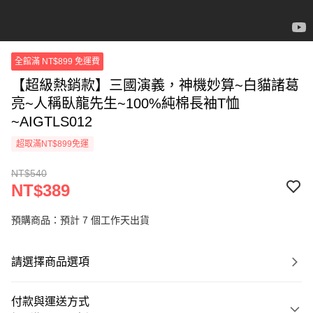
全館滿 NT$899 免運費
【超級熱銷款】三國演義，神機妙算~白貓諸葛
亮~人稱臥龍先生~100%純棉長袖T恤
~AIGTLS012
超取滿NT$899免運
NT$540
NT$389
預購商品：預計 7 個工作天出貨
請選擇商品選項
付款與運送方式