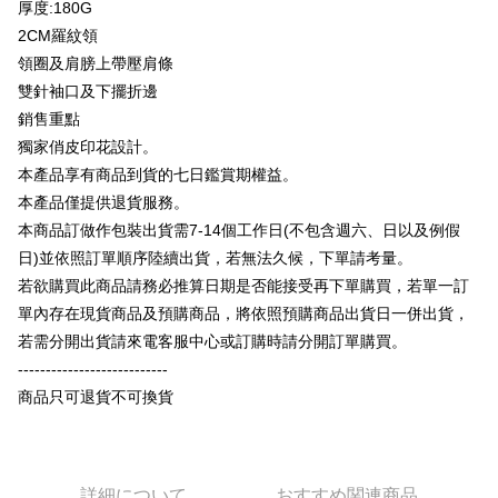
厚度:180G
Plus Pay
2CM羅紋領
OP Pay Later
領圈及肩膀上帶壓肩條
説明
雙針袖口及下擺折邊
【OP Pay Later 使用説明】
銷售重點
AFTEE代金後払い
1. 本サービスは台湾大哥大によって提供され、台湾大哥大のユーザーは追
加の申請なしで即時に利用可能です。
獨家俏皮印花設計。
説明
2. 支払い方法で「OP Pay Later」を選択すると、注文が成立した後に自動
本產品享有商品到貨的七日鑑賞期權益。
一、 AFTEE代金後払いについて
的に OP Pay Later の取引プロセスに移行し、携帯番号を確認後、分割払
ATM払い
1.お支払い方法でAFTEE代金後払いを選択すると、携帯電話認証ウィンド
本產品僅提供退貨服務。
いの回数や支払い期限を選択し、支払いを確認すると取引が完了します。
ウが表示されます。
3. 実際の承認額、分割回数および費用については、後続の取引確認ページ
本商品訂做作包裝出貨需7-14個工作日(不包含週六、日以及例假
2.SMSで認証してお支払い手続を進めてください。
配送方法
を基準とします。
3.注文するときのお支払いは不要です。商品はご指定の住所に配送されま
日)並依照訂單順序陸續出貨，若無法久候，下單請考量。
4. 注文成立後30分以内に確認取引を行わない場合や審査が通過しない場
す。
全家付款取貨
若欲購買此商品請務必推算日期是否能接受再下單購買，若單一訂
合、注文は自動的にキャンセルされます。「転専審査」に未通過の状況が
4.ご注文が完了すると、携帯に支払い通知のSMSが届きます。アプリ会員
発生した場合は、システムの評価基準に達していないことを意味し、評価
配送毎にNT$65、NT$899以上で送料無料
單內存在現貨商品及預購商品，將依照預購商品出貨日一併出貨，
の場合は、AFTEE アプリプッシュ通知が届きます。
内容についての説明はいたしかねます。
5.商品受け取り時のお支払いは不要です。商品を確かめてから、SMSまた
若需分開出貨請來電客服中心或訂購時請分開訂單購買。
付款後全家取貨
はアプリの通知に従って、4大コンビニ、またはATM/オンラインバンキン
---------------------------
グでお支払いください。
配送毎にNT$60、NT$899以上で送料無料
【支払い方法の説明】
商品只可退貨不可換貨
1. 分割払いの金額は電信請求書に統合されず、「OP Pay Later」は毎月の
代金納付期限は最短で 14 日以内ですので、ご注意ください。AFTEE アプ
7-11付款取貨
締め日後に支払いリマインダーのSMSを送信します。
リをダウンロードして AFTEE 会員になるとお支払い期限を最長 45 日以内
2. SMSのリンクを通じて請求書を開いた後、「コンビニバーコード／台湾
配送毎にNT$65、NT$899以上で送料無料
まで延長できます。
大直営店舗／銀行振込／街口支払い／iPASS MONEY」などのチャネルで
支払いを選択できます。
付款後7-11取貨
お支払期限は、ショップが請求した期日と、AFTEEで延長できる日数をも
詳細について
おすすめ関連商品