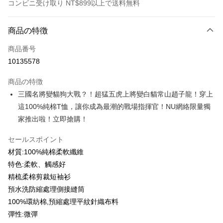
コンビニ受け取り NT$899以上で送料無料
お支払い方法
商品の特徴
クレジットカード1回払い
商品番号
クレジットカード分割払い
10135578
3回払い、金利0、毎回
NT$126
21行の銀行
商品の特徴
6回払い、金利0、毎回
NT$63
21行の銀行
合作金庫商業銀行
第一商業銀行
三國名將變貓狗大戰？！超猛五虎上將變白貓常山趙子龍！穿上
華南商業銀行
彰化商業銀行
12回払い、金利0、毎回
NT$31
21行の銀行
合作金庫商業銀行
第一商業銀行
這100%純棉T恤，讓你成為最潮的戰場指揮官！NU網絡限量獨
上海商業儲蓄銀行
台北富邦商業銀行
華南商業銀行
彰化商業銀行
合作金庫商業銀行
第一商業銀行
コンビニ店頭代金引換
国泰世華商業銀行
兆豐國際商業銀行
家推出啦！立即搶購！
上海商業儲蓄銀行
台北富邦商業銀行
華南商業銀行
彰化商業銀行
台湾中小企業銀行
台中商業銀行
国泰世華商業銀行
兆豐國際商業銀行
LINE Pay
上海商業儲蓄銀行
台北富邦商業銀行
HSBC(台湾)商業銀行
華泰商業銀行
セールスポイント
台湾中小企業銀行
台中商業銀行
国泰世華商業銀行
兆豐國際商業銀行
聯邦商業銀行
遠東国際商業銀行
材質:100%純棉柔軟纖維
HSBC(台湾)商業銀行
華泰商業銀行
Apple Pay
台湾中小企業銀行
台中商業銀行
元大商業銀行
永豐商業銀行
聯邦商業銀行
遠東国際商業銀行
特色:柔軟、觸感好
HSBC(台湾)商業銀行
華泰商業銀行
玉山商業銀行
星展(台湾)商業銀行
JKOPAY
元大商業銀行
永豐商業銀行
精梳柔棉剪裁短袖衫
聯邦商業銀行
遠東国際商業銀行
台新國際商業銀行
中国信託商業銀行
玉山商業銀行
星展(台湾)商業銀行
元大商業銀行
永豐商業銀行
預水洗防縮處理側接縫筒
台湾楽天クレジットカード会社
Easy Wallet
台新國際商業銀行
中国信託商業銀行
玉山商業銀行
星展(台湾)商業銀行
100%環紡棉,預縮處理平紋針織布料
台湾楽天クレジットカード会社
台新國際商業銀行
中国信託商業銀行
Google Pay
彈性:微彈
台湾楽天クレジットカード会社