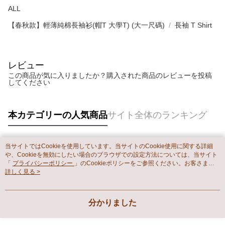
ALL
【春秋款】輕薄純棉長袖衫(帽T 大學T) (大一尺碼)
長袖 T Shirt
レビュー
この商品が気に入りましたか？購入された商品のレビューを投稿
してください
本カテゴリーの人気商品
サイト全体のランキング
当サイトではCookieを使用しています。当サイトのCookie使用に関する詳細
人気タグ
や、Cookieを無効にしたい場合のブラウザでの設定方法については、当サイト
「
プライバシーポリシー
」のCookieポリシーをご参照ください。お客さま
が、当サイトを引き続き使用される場合、当社がサイト利用規約のCookieポリ
詳しく見る >
シーに基づいてCookieを使用することに同意したものとみなします。
分かりました