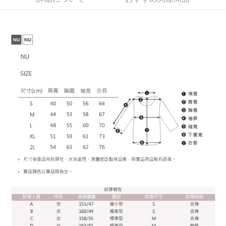
とに計算されます。AFTEEで注文すると、商品を受け取るまで支払い期限
配送毎にNT$60、NT$899以上で送料無料
【注意事項】
を延長できますが、商品を期限内に受け取れない場合があります（例：予
1. 本サービスは「台湾大哥大株式会社」（以下「当社」といいます）によ
約商品や商品到着日が比較的遅い商品）。そのため、商品到着の有無に関
宅配
って提供され、ユーザーが取引時に本サービスを通じて商品やサービスを
わらず、AFTEEで指定された期限内にお支払いください。
購入できるようにし、店舗が売買／分割払い売買の債権を当社に譲渡した
配送毎にNT$65、NT$899以上で送料無料
後、契約に基づいて当社の請求書で帳款を支払うことになります。
二、支払い限度額
2. 「OP Pay Later」を利用する契約関係の目的から、店舗はあなたの個人
1.初回 AFTEEを ご利用の際に、認証結果及び当社の審査の結果に基づ
情報（名前、電話または住所を含む）を台湾大哥大に提供し、収集、処理
き、限度額が設定されます。
および利用するために、当社があなた本人と分割請求書に必要な情報の確
2.決済金額は最低NT$20です。
認、照合および修正を行います。
3.現在、台湾の会員のみご利用いただけます。
3. 完全なユーザーサービス規約については、以下のリンクを参照してくだ
さい：
https://oppay.tw/userRule
三、利用規約「AFTEE代金後払い」（以下当サービスという）はネットプ
ロテクションズ（以下 AFTEE という）が提供し、AFTEEが代金を徴収し
ます。当サービスご利用の際に提供しなければならない個人情報（注文者
の氏名、電話番号、受取人の氏名、電話番号、受取人住所を含むがこれに
限らない）は、AFTEEに渡され当サービスで必要な範囲内で利用されま
す。AFTEEの個人情報の収集、処理、利用について、詳細はAFTEE公式ホ
ームページの『個人情報の収集、処理及び利用に関する声明』をご参照く
ださい（
https://aftee.tw/privacypolicy/
）。
AFTEEの初回ご利用の際に、審査を通過すれば、最高額がNT$10,000にな
ります。支払い期限を過ぎた場合、その金額に基づいて年利20%の遅延滞
納金が加算されます。未成年の利用者は、事前に法定代理人または後見人
の同意を得ればAFTEEをご利用いただけます。