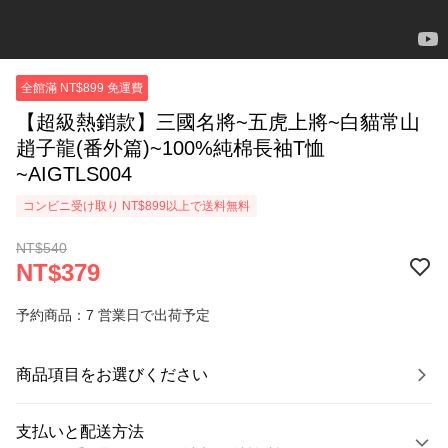
全館滿 NT$899 免運費
【超級熱銷款】三國名將~五虎上將~白貓常山
趙子龍(番外篇)~100%純棉長袖T恤
~AIGTLS004
コンビニ受け取り NT$899以上で送料無料
NT$540
NT$379
予約商品：7 営業日で出荷予定
商品項目をお選びください
支払いと配送方法