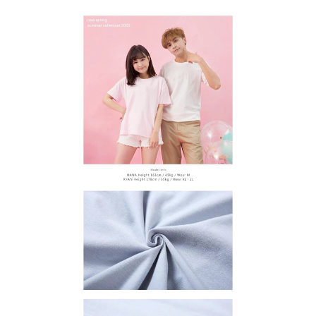
宅配
【注意事項】
１．透過由恩沛科技股份有限公司提供之「AFTEE先享後付」服務完成之交
每筆NT$65，滿NT$899(含以上)免運費
易，需依本服務之必要範圍內提供個人資料，並將交易相關給付款項請求債
權轉讓予恩沛科技股份有限公司。
２．關於個人資料處理事宜，請瀏覽以下網址：
https://aftee.tw/terms/#terms3
３．未成年的使用者請事先徵得法定代理人或監護人之同意方可使用
「AFTEE先享後付」，若未經同意申辦者引起之損失，本公司不負相關責
任。
４．使用「AFTEE先享後付」時，將依據個別帳號之用戶狀況，依本公司即
時審查核予不同之上限額度；若仍有額度不足之情形，本公司將視審查結果
請求用戶進行身份認證。
５．嚴禁一人註冊多個帳號或使用他人資訊註冊。若發現惡意使用之情形，
恩沛科技股份有限公司將有權停止該用戶之使用額度並採取法律行動。