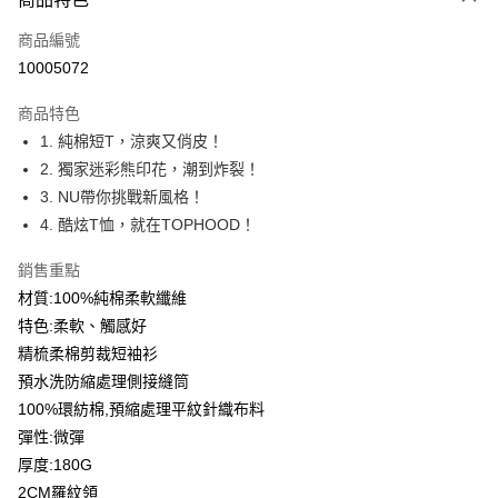
信用卡一次付款
商品編號
信用卡分期付款
10005072
3 期 0 利率 每期
NT$93
21家銀行
商品特色
6 期 0 利率 每期
NT$46
21家銀行
合作金庫商業銀行
第一商業銀行
1. 純棉短T，涼爽又俏皮！
華南商業銀行
彰化商業銀行
12 期 0 利率 每期
NT$23
21家銀行
合作金庫商業銀行
第一商業銀行
2. 獨家迷彩熊印花，潮到炸裂！
上海商業儲蓄銀行
台北富邦商業銀行
華南商業銀行
彰化商業銀行
合作金庫商業銀行
第一商業銀行
超商取貨付款
國泰世華商業銀行
兆豐國際商業銀行
3. NU帶你挑戰新風格！
上海商業儲蓄銀行
台北富邦商業銀行
華南商業銀行
彰化商業銀行
臺灣中小企業銀行
台中商業銀行
4. 酷炫T恤，就在TOPHOOD！
國泰世華商業銀行
兆豐國際商業銀行
LINE Pay
上海商業儲蓄銀行
台北富邦商業銀行
匯豐（台灣）商業銀行
華泰商業銀行
臺灣中小企業銀行
台中商業銀行
國泰世華商業銀行
兆豐國際商業銀行
聯邦商業銀行
遠東國際商業銀行
銷售重點
匯豐（台灣）商業銀行
華泰商業銀行
Apple Pay
臺灣中小企業銀行
台中商業銀行
元大商業銀行
永豐商業銀行
材質:100%純棉柔軟纖維
聯邦商業銀行
遠東國際商業銀行
匯豐（台灣）商業銀行
華泰商業銀行
玉山商業銀行
星展（台灣）商業銀行
街口支付
元大商業銀行
永豐商業銀行
特色:柔軟、觸感好
聯邦商業銀行
遠東國際商業銀行
台新國際商業銀行
中國信託商業銀行
玉山商業銀行
星展（台灣）商業銀行
精梳柔棉剪裁短袖衫
元大商業銀行
永豐商業銀行
台灣樂天信用卡公司
悠遊付
台新國際商業銀行
中國信託商業銀行
玉山商業銀行
星展（台灣）商業銀行
預水洗防縮處理側接縫筒
台灣樂天信用卡公司
台新國際商業銀行
中國信託商業銀行
Google Pay
100%環紡棉,預縮處理平紋針織布料
台灣樂天信用卡公司
彈性:微彈
全盈+PAY
厚度:180G
大哥付你分期
2CM羅紋領