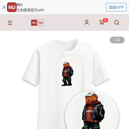
NU
開啟APP
立刻使用官方APP
0
1
/
5