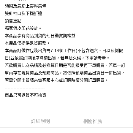
相關說明
領圈及肩膀上帶壓肩條
【大哥付你分期使用說明】
雙針袖口及下擺折邊
AFTEE先享後付
1.本服務由台灣大哥大提供，台灣大哥大用戶可立即使用無須另外申請。
銷售重點
2.付款方式選擇「大哥付你分期」，訂單成立後會自動跳轉到大哥付的交易
相關說明
流程，驗證手機門號後，選擇欲分期的期數、繳款截止日，確認付款後即完
獨家俏皮印花設計。
【關於「AFTEE先享後付」】
成交易。
ATM付款
AFTEE先享後付是「在收到商品之後才付款」的支付方式。 讓您購物簡單
本產品享有商品到貨的七日鑑賞期權益。
3.實際核准額度、可分期數及費用金額請依後續交易確認頁面所載為準。
便利好安心！
4.訂單成立30分鐘內，如未前往確認交易或遇審核未通過，訂單將自動取
本產品僅提供退貨服務。
１．簡單：不需註冊會員、不需綁卡、不需儲值。
運送方式
消。如遇「轉專審核」未通過狀況，表示未達大哥付你分期系統評分，恕無
２．便利：只要手機號碼，簡訊認證，即可結帳。
本商品訂做作包裝出貨需7-14個工作日(不包含週六、日以及例假
法說明評估內容。
３．安心：先確認商品／服務後，再付款。
全家付款取貨
日)並依照訂單順序陸續出貨，若無法久候，下單請考量。
【繳款方式說明】
1.分期款項不併入電信帳單，「大哥付你分期」於每月結算日後寄送繳費提
每筆NT$65，滿NT$899(含以上)免運費
若欲購買此商品請務必推算日期是否能接受再下單購買，若單一訂
【「AFTEE先享後付」結帳流程】
醒簡訊。
１．於結帳方式選擇「AFTEE先享後付」後，將跳轉至「AFTEE先享後付」
單內存在現貨商品及預購商品，將依照預購商品出貨日一併出貨，
2.透過簡訊連結打開帳單後，可選擇「超商條碼／台灣大直營門市／銀行轉
付款後全家取貨
結帳頁面，進行簡訊認證並確認金額後，即可完成結帳。
帳／街口支付／iPASS MONEY」等通路繳費。
若需分開出貨請來電客服中心或訂購時請分開訂單購買。
２．訂單成立數日內，您將收到繳費通知簡訊。
每筆NT$60，滿NT$899(含以上)免運費
---------------------------
３．收到繳費通知簡訊後14天內，點擊此簡訊中的連結，可透過四大超商／
【注意事項】
ATM／網路銀行／等多元方式進行付款，方視為交易完成。
商品只可退貨不可換貨
7-11付款取貨
1.本服務係由「台灣大哥大股份有限公司」（以下簡稱本公司）所提供，讓
※ 請注意：結帳手續完成當下不需立刻繳費，但若您需要取消訂單，請聯絡
用戶於交易時，得透過本服務購買商品或服務，並由商店將買賣／分期付款
每筆NT$65，滿NT$899(含以上)免運費
購買商品的店家。未經商家同意取消之訂單仍視為有效，需透過AFTEE先享
買賣價金債權讓與本公司後，依約使用本公司帳單繳交帳款。
後付繳納相關費用。
2.基於同意付款使用「大哥付你分期」之契約關係目的，商店將以您的個人
付款後7-11取貨
※ 交易是否成功請以「AFTEE先享後付 」之結帳頁面顯示為準，若有關於
資料（包含姓名、電話或地址）提供予台灣大哥大進項蒐集、處理及利用，
是否繳費成功／繳費後需取消欲退款等相關疑問，請聯繫「AFTEE先享後付
詳細說明
相關推薦
每筆NT$60，滿NT$899(含以上)免運費
由本公司與您本人進行分期帳單所需資料之確認、核對及更正。
客戶支援中心」
https://netprotections.freshdesk.com/support/home
3.完整用戶服務條款，請詳閱以下連結：
https://oppay.tw/userRule